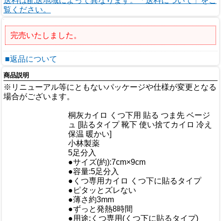
送料は配送地域によって異なります。「送料について」をご
覧ください。
完売いたしました。
■返品について
商品説明
※リニューアル等にともないパッケージや仕様が変更となる
場合がございます。
商品情報
桐灰カイロ くつ下用 貼る つま先 ベージ
商品名
ュ [貼るタイプ 靴下 使い捨てカイロ 冷え
保温 暖かい]
メーカー
小林製薬
規格/品番
5足分入
サイズ
●サイズ(約):7cm×9cm
重量/容量
●容量:5足分入
●くつ専用カイロ くつ下に貼るタイプ
●ピタッとズレない
おすすめ
●薄さ約3mm
●ずっと発熱8時間
●用途:くつ専用(くつ下に貼るタイプ)