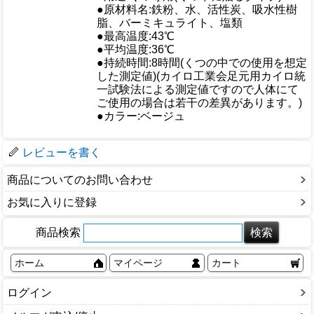
●原材料名:鉄粉、水、活性炭、吸水性樹
脂、バーミキュライト、塩類
●最高温度:43℃
●平均温度:36℃
仕様
●持続時間:8時間(くつの中での使用を想定
した測定値)(カイロ工業会足元用カイロ統
一試験法による測定値ですので人体にて
ご使用の場合は若干の差異があります。)
●カラー:ベージュ
梱包サイズ
レビューを書く
商品についてのお問い合わせ
お気に入りに登録
商品検索
ホーム
マイページ
カート
ログイン