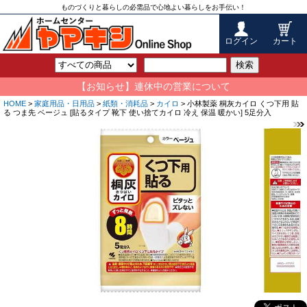
ものづくりと暮らしの必需品で心地よい暮らしをお手伝い！
ログイン
カート
検索
【お知らせ】連休中の営業について
HOME
>
家庭用品・日用品
>
紙類・消耗品
>
カイロ
> 小林製薬 桐灰カイロ くつ下用 貼
る つま先 ベージュ [貼るタイプ 靴下 使い捨てカイロ 冷え 保温 暖かい] 5足分入