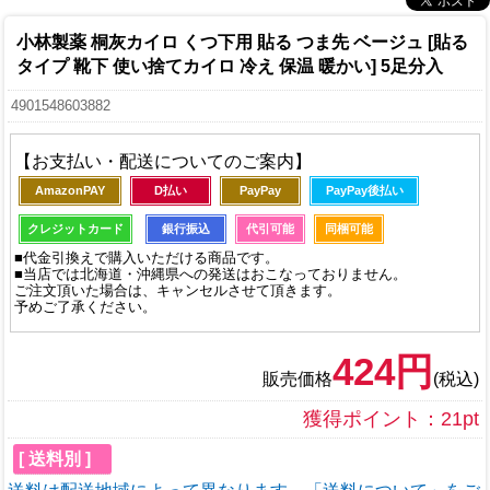
小林製薬 桐灰カイロ くつ下用 貼る つま先 ベージュ [貼る
タイプ 靴下 使い捨てカイロ 冷え 保温 暖かい] 5足分入
4901548603882
【お支払い・配送についてのご案内】
AmazonPAY
D払い
PayPay
PayPay後払い
クレジットカード
銀行振込
代引可能
同梱可能
■代金引換えで購入いただける商品です。
■当店では北海道・沖縄県への発送はおこなっておりません。
ご注文頂いた場合は、キャンセルさせて頂きます。
予めご了承ください。
424円
販売価格
(税込)
獲得ポイント：21pt
[ 送料別 ]