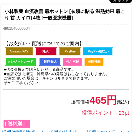
小林製薬 血流改善 肩ホットン [衣類に貼る 温熱効果 肩こ
り 首 カイロ] 4枚 [一般医療機器]
4901548603684
【お支払い・配送についてのご案内】
AmazonPAY
D払い
PayPay
PayPay後払い
クレジットカード
銀行振込
代引可能
同梱可能
■代金引換えで購入いただける商品です。
■当店では北海道・沖縄県への発送はおこなっておりません。
ご注文頂いた場合は、キャンセルさせて頂きます。
予めご了承ください。
465円
販売価格
(税込)
獲得ポイント：23pt
[ 送料別 ]