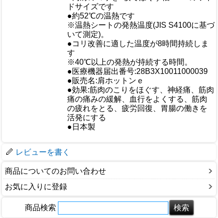
おすすめ
ドサイズです
●約52℃の温熱です
※温熱シートの発熱温度(JIS S4100に基づ
いて測定)。
●コリ改善に適した温度が8時間持続しま
す
※40℃以上の発熱が持続する時間。
●医療機器届出番号:28B3X10011000039
●販売名:肩ホットンｅ
●効果:筋肉のこりをほぐす、神経痛、筋肉
仕様
痛の痛みの緩解、血行をよくする、筋肉
の疲れをとる、疲労回復、胃腸の働きを
活発にする
●日本製
梱包サイズ
レビューを書く
商品についてのお問い合わせ
お気に入りに登録
商品検索