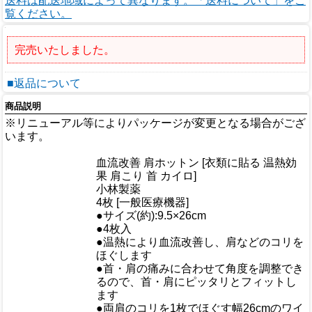
送料は配送地域によって異なります。「送料について」をご
覧ください。
完売いたしました。
■返品について
商品説明
※リニューアル等によりパッケージが変更となる場合がござ
います。
商品情報
血流改善 肩ホットン [衣類に貼る 温熱効
商品名
果 肩こり 首 カイロ]
メーカー
小林製薬
規格/品番
4枚 [一般医療機器]
サイズ
●サイズ(約):9.5×26cm
重量/容量
●4枚入
●温熱により血流改善し、肩などのコリを
ほぐします
●首・肩の痛みに合わせて角度を調整でき
るので、首・肩にピッタリとフィットし
ます
●両肩のコリを1枚でほぐす幅26cmのワイ