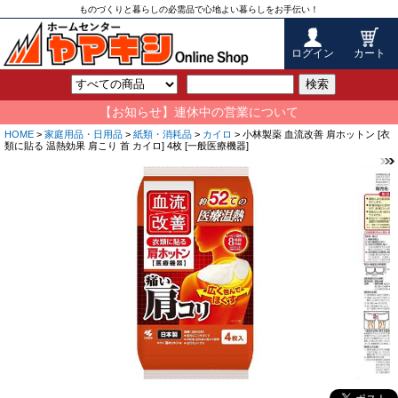
ものづくりと暮らしの必需品で心地よい暮らしをお手伝い！
ログイン
カート
検索
【お知らせ】連休中の営業について
HOME
>
家庭用品・日用品
>
紙類・消耗品
>
カイロ
> 小林製薬 血流改善 肩ホットン [衣
類に貼る 温熱効果 肩こり 首 カイロ] 4枚 [一般医療機器]