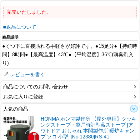
完売いたしました。
■返品について
商品説明
●くつ下に直接貼れる手軽さが好評です。●15足分●【持続時
間】8時間●【最高温度】43℃●【平均温度】36℃(消臭剤入
り)
レビューを書く
商品についてのお問い合わせ
お気に入りに登録
人気の商品
HONMA ホンマ製作所 【屋外専用】クッキ
ングストーブ・釜戸時計型薪ストーブ [ア
ウトドア おしゃれ 本間製作所 暖炉キャン
プ ソロ 小型] [No.12380]RS-41