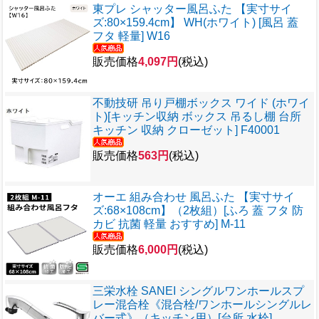
東プレ シャッター風呂ふた 【実寸サイ
ズ:80×159.4cm】 WH(ホワイト) [風呂 蓋
フタ 軽量] W16
販売価格
4,097円
(税込)
不動技研 吊り戸棚ボックス ワイド (ホワイ
ト)[キッチン収納 ボックス 吊るし棚 台所
キッチン 収納 クローゼット] F40001
販売価格
563円
(税込)
オーエ 組み合わせ 風呂ふた 【実寸サイ
ズ:68×108cm】（2枚組）[ふろ 蓋 フタ 防
カビ 抗菌 軽量 おすすめ] M-11
販売価格
6,000円
(税込)
三栄水栓 SANEI シングルワンホールスプ
レー混合栓《混合栓/ワンホールシングルレ
バー式》（キッチン用）[台所 水栓]