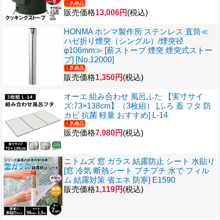
販売価格
13,006円
(税込)
HONMA ホンマ製作所 ステンレス 直筒≪
ハゼ折り煙突（シングル）/煙突径
φ106mm≫ [薪ストーブ 煙突 煙突式ストー
ブ] [No.12000]
販売価格
1,350円
(税込)
オーエ 組み合わせ 風呂ふた 【実寸サイ
ズ:73×138cm】（3枚組） [ふろ 蓋 フタ 防
カビ 抗菌 軽量 おすすめ] L-14
販売価格
7,980円
(税込)
ニトムズ 窓 ガラス 結露防止 シート 水貼り
[窓 冷気 断熱シート プチプチ 水で フィル
ム 結露対策 省エネ 防寒] E1590
販売価格
1,119円
(税込)