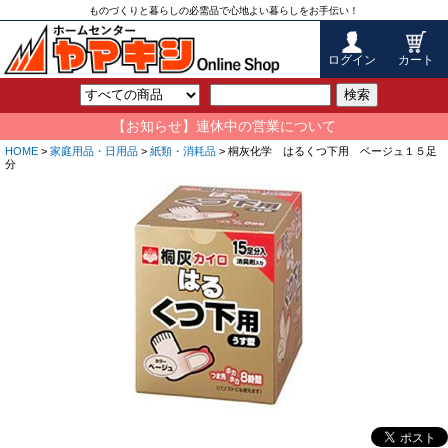
ものづくりと暮らしの必需品で心地よい暮らしをお手伝い！
ログイン
カート
検索
【お知らせ】連休中の営業について
HOME
>
家庭用品・日用品
>
紙類・消耗品
> 桐灰化学 はるくつ下用 ベージュ１５足
分