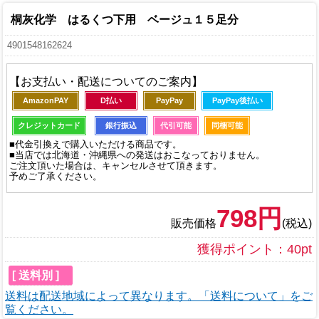
桐灰化学 はるくつ下用 ベージュ１５足分
4901548162624
【お支払い・配送についてのご案内】
AmazonPAY
D払い
PayPay
PayPay後払い
クレジットカード
銀行振込
代引可能
同梱可能
■代金引換えで購入いただける商品です。
■当店では北海道・沖縄県への発送はおこなっておりません。
ご注文頂いた場合は、キャンセルさせて頂きます。
予めご了承ください。
798円
販売価格
(税込)
獲得ポイント：40pt
[ 送料別 ]
送料は配送地域によって異なります。「送料について」をご
覧ください。