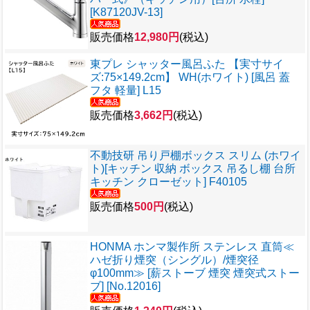
[K87120JV-13]
販売価格
12,980円
(税込)
東プレ シャッター風呂ふた 【実寸サイ
ズ:75×149.2cm】 WH(ホワイト) [風呂 蓋
フタ 軽量] L15
販売価格
3,662円
(税込)
不動技研 吊り戸棚ボックス スリム (ホワイ
ト)[キッチン 収納 ボックス 吊るし棚 台所
キッチン クローゼット] F40105
販売価格
500円
(税込)
HONMA ホンマ製作所 ステンレス 直筒≪
ハゼ折り煙突（シングル）/煙突径
φ100mm≫ [薪ストーブ 煙突 煙突式ストー
ブ] [No.12016]