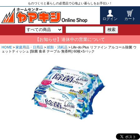
ものづくりと暮らしの必需品で心地よい暮らしをお手伝い！
ログイン
カート
検索
【お知らせ】連休中の営業について
HOME
>
家庭用品・日用品
>
紙類・消耗品
> Life-do.Plus リファイン アルコール除菌 ウ
ェットティッシュ [除菌 食卓 テーブル 無香料] 60枚×3パック