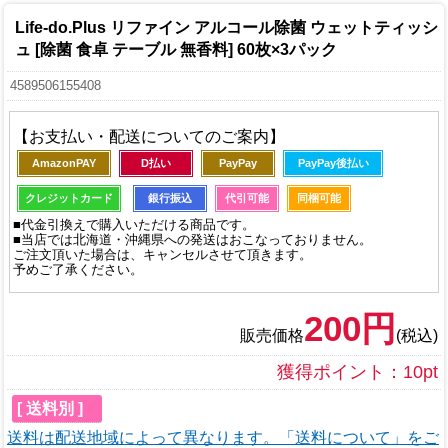
Life-do.Plus リファイン アルコール除菌 ウェットティッシ
ュ [除菌 食卓 テーブル 無香料] 60枚×3パック
4589506155408
【お支払い・配送についてのご案内】
AmazonPAY
D払い
PayPay
PayPay後払い
クレジットカード
銀行振込
代引可能
同梱可能
■代金引換えで購入いただける商品です。
■当店では北海道・沖縄県への発送はおこなっておりません。
ご注文頂いた場合は、キャンセルさせて頂きます。
予めご了承ください。
200円
販売価格
(税込)
獲得ポイント：10pt
[ 送料別 ]
送料は配送地域によって異なります。「送料について」をご