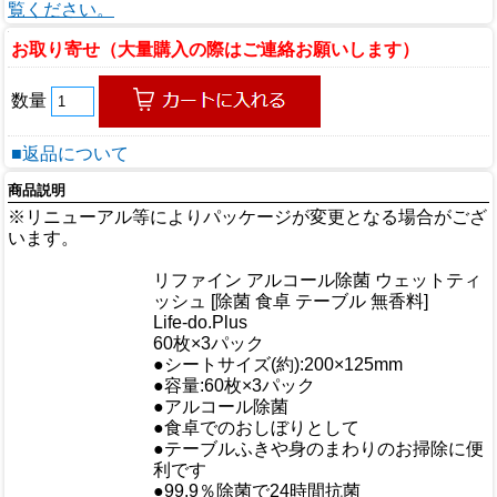
覧ください。
お取り寄せ（大量購入の際はご連絡お願いします）
数量
■返品について
商品説明
※リニューアル等によりパッケージが変更となる場合がござ
います。
商品情報
リファイン アルコール除菌 ウェットティ
商品名
ッシュ [除菌 食卓 テーブル 無香料]
メーカー
Life-do.Plus
規格/品番
60枚×3パック
サイズ
●シートサイズ(約):200×125mm
重量/容量
●容量:60枚×3パック
●アルコール除菌
●食卓でのおしぼりとして
●テーブルふきや身のまわりのお掃除に便
おすすめ
利です
●99.9％除菌で24時間抗菌