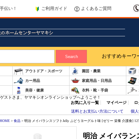
ご利用ガイド
よくあるご質問
手伝い！
おすすめキーワ
Search
アウトドア・スポーツ
園芸・農業
カー用品
家庭用品・日用品
美容・健康
衣料・靴・手袋
ゲストさま、ヤマキシオンラインショップへようこそ！
お気に入り一覧
マイページ
ロ
送料とお支払い方法について
個人
HOME
>
食品
> 明治 メイバランスソフトJelly ぶどうヨーグルト味 [ゼリー 栄養 介護食] 125
明治 メイバランス