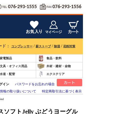
ード：
/
/
/
コンプレッサー
薪ストーブ
除湿
花粉対策
家電製品
食品・飲料
文具・オフィス用品
木材・建材・金物
水道・配管
エクステリア
グイン
パスワードをお忘れの場合
情報の取り扱いについて
特定商取引法に基づく表示
ml
ソフトJelly ぶどうヨーグル