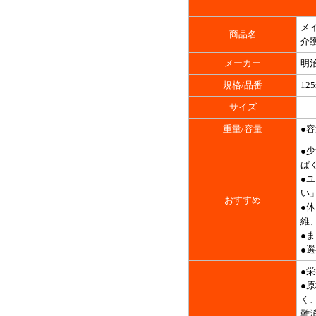
メイ
商品名
介護
メーカー
明
規格/品番
125
サイズ
重量/容量
●容
●少
ぱく
●
い
おすすめ
●
維
●
●
●
●
く
難