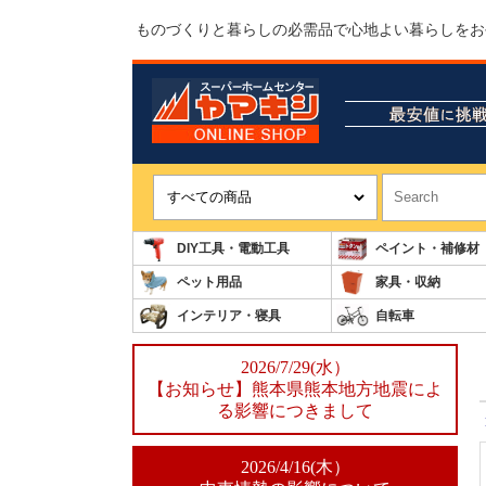
ものづくりと暮らしの必需品で心地よい暮らしをお
DIY工具・電動工具
ペイント・補修材
ペット用品
家具・収納
インテリア・寝具
自転車
2026/7/29(水）
【お知らせ】熊本県熊本地方地震によ
る影響につきまして
2026/4/16(木）