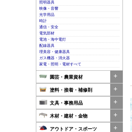
照明器具
映像・音響
光学用品
時計
通信・安全
電気部材
電池・海中電灯
配線器具
理美容・健康器具
ガス機器・消火器
家電・照明・電材すべて
園芸・農業資材
塗料・接着・補修剤
文具・事務用品
木材・建材・金物
アウトドア・スポーツ