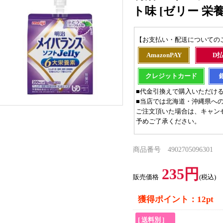
ト味 [ゼリー 栄養 
【お支払い・配送についての
AmazonPAY
D
クレジットカード
■代金引換えで購入いただけ
■当店では北海道・沖縄県へ
ご注文頂いた場合は、キャン
予めご了承ください。
商品番号 4902705096301
235円
販売価格
(税込)
獲得ポイント：12pt
[ 送料別 ]