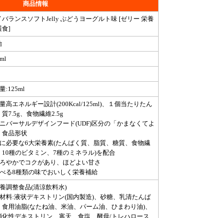
商品情報
バランスソフトJelly ぶどうヨーグルト味 [ゼリー 栄養
食]
治
ml
量:125ml
量高エネルギー設計(200Kcal/125ml)、１個当たりたん
質7.5g、食物繊維2.5g
ユニバーサルデザインフード(UDF)区分の「かまなくてよ
」食品形状
体に必要な6大栄養素(たんぱく質、脂質、糖質、食物繊
、10種のビタミン、7種のミネラル)を配合
まろやかでコクがあり、ほどよい甘さ
選べる8種類の味でおいしく栄養補給
栄養調整食品(清涼飲料水)
原材料:液状デキストリン(国内製造)、砂糖、乳清たんぱ
、食用油脂(なたね油、米油、パーム油、ひまわり油)、
消化性デキストリン、寒天、食塩、酵母/トレハロース、