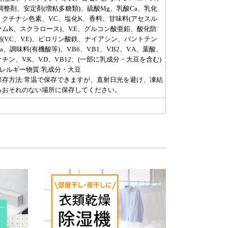
H調整剤、安定剤(増粘多糖類)、硫酸Mg、乳酸Ca、乳化
、クチナシ色素、V.C、塩化K、香料、甘味料(アセスル
ァムK、スクラロース)、V.E、グルコン酸亜鉛、酸化防
剤(V.C、V.E)、ピロリン酸鉄、ナイアシン、パントテン
a、調味料(有機酸等)、V.B6、V.B1、V.B2、V.A、葉酸、
チン、V.K、V.D、V.B12、(一部に乳成分・大豆を含む)
アレルギー物質:乳成分・大豆
保存方法:常温で保存できますが、直射日光を避け、凍結
るおそれのない場所に保存してください。