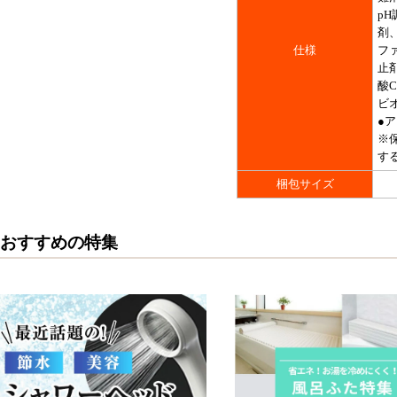
p
剤
仕様
フ
止
酸C
ビオ
●
※
す
梱包サイズ
おすすめの特集