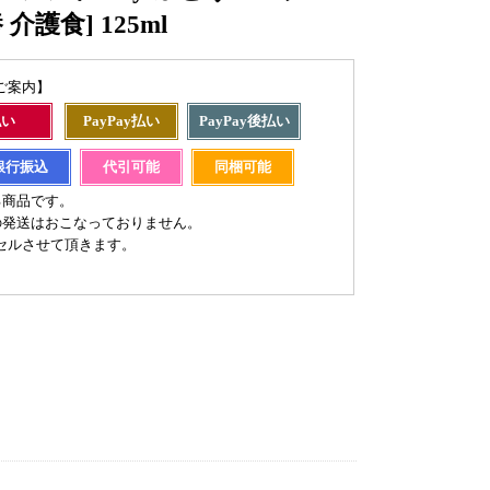
介護食] 125ml
ご案内】
払い
PayPay払い
PayPay後払い
銀行振込
代引可能
同梱可能
る商品です。
の発送はおこなっておりません。
セルさせて頂きます。