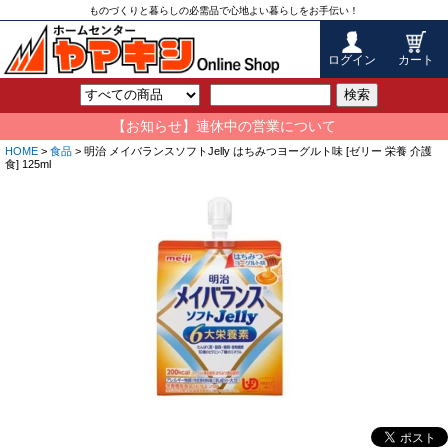
ものづくりと暮らしの必需品で心地よい暮らしをお手伝い！
ログイン
カート
検索
【お知らせ】連休中の営業について
HOME
>
食品
> 明治 メイバランスソフトJelly はちみつヨーグルト味 [ゼリー 栄養 介護
食] 125ml