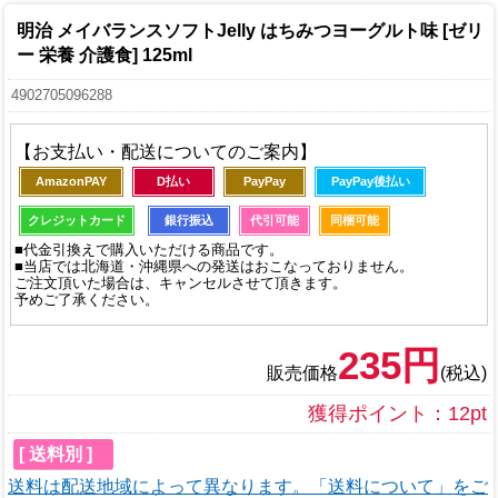
明治 メイバランスソフトJelly はちみつヨーグルト味 [ゼリ
ー 栄養 介護食] 125ml
4902705096288
【お支払い・配送についてのご案内】
AmazonPAY
D払い
PayPay
PayPay後払い
クレジットカード
銀行振込
代引可能
同梱可能
■代金引換えで購入いただける商品です。
■当店では北海道・沖縄県への発送はおこなっておりません。
ご注文頂いた場合は、キャンセルさせて頂きます。
予めご了承ください。
235円
販売価格
(税込)
獲得ポイント：12pt
[ 送料別 ]
送料は配送地域によって異なります。「送料について」をご