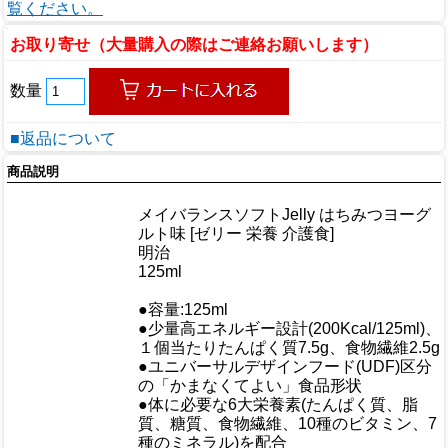
覧ください。
お取り寄せ（大量購入の際はご連絡お願いします）
数量
■返品について
商品説明
商品情報
メイバランスソフトJelly はちみつヨーグ
商品名
ルト味 [ゼリー 栄養 介護食]
メーカー
明治
規格/品番
125ml
サイズ
重量/容量
●容量:125ml
●少量高エネルギー設計(200Kcal/125ml)、
１個当たりたんぱく質7.5g、食物繊維2.5g
●ユニバーサルデザインフード(UDF)区分
の「かまなくてよい」食品形状
おすすめ
●体に必要な6大栄養素(たんぱく質、脂
質、糖質、食物繊維、10種のビタミン、7
種のミネラル)を配合