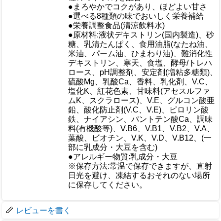
●まろやかでコクがあり、ほどよい甘さ
●選べる8種類の味でおいしく栄養補給
●栄養調整食品(清涼飲料水)
●原材料:液状デキストリン(国内製造)、砂
糖、乳清たんぱく、食用油脂(なたね油、
米油、パーム油、ひまわり油)、難消化性
デキストリン、寒天、食塩、酵母/トレハ
ロース、pH調整剤、安定剤(増粘多糖類)、
硫酸Mg、乳酸Ca、香料、乳化剤、V.C、
塩化K、紅花色素、甘味料(アセスルファ
ムK、スクラロース)、V.E、グルコン酸亜
仕様
鉛、酸化防止剤(V.C、V.E)、ピロリン酸
鉄、ナイアシン、パントテン酸Ca、調味
料(有機酸等)、V.B6、V.B1、V.B2、V.A、
葉酸、ビオチン、V.K、V.D、V.B12、(一
部に乳成分・大豆を含む)
●アレルギー物質:乳成分・大豆
※保存方法:常温で保存できますが、直射
日光を避け、凍結するおそれのない場所
に保存してください。
梱包サイズ
レビューを書く