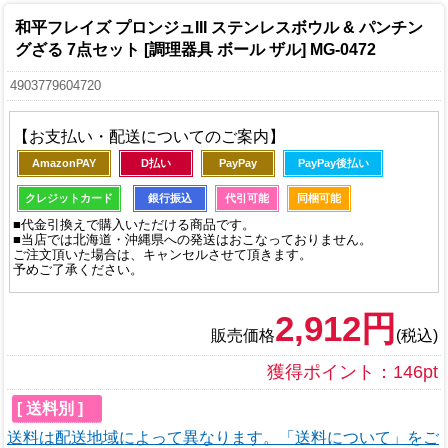
和平フレイズ プロンジュIII ステンレスボウル & パンチン
グざる 7点セット [調理器具 ボール ザル] MG-0472
4903779604720
【お支払い・配送についてのご案内】
AmazonPAY
D払い
PayPay
PayPay後払い
クレジットカード
銀行振込
代引可能
同梱可能
■代金引換えで購入いただける商品です。
■当店では北海道・沖縄県への発送はおこなっておりません。
ご注文頂いた場合は、キャンセルさせて頂きます。
予めご了承ください。
2,912円
販売価格
(税込)
獲得ポイント：146pt
[ 送料別 ]
送料は配送地域によって異なります。「送料について」をご