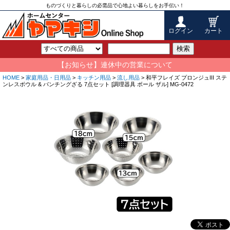
ものづくりと暮らしの必需品で心地よい暮らしをお手伝い！
ログイン
カート
検索
【お知らせ】連休中の営業について
HOME
>
家庭用品・日用品
>
キッチン用品
>
流し用品
> 和平フレイズ プロンジュIII ステ
ンレスボウル & パンチングざる 7点セット [調理器具 ボール ザル] MG-0472