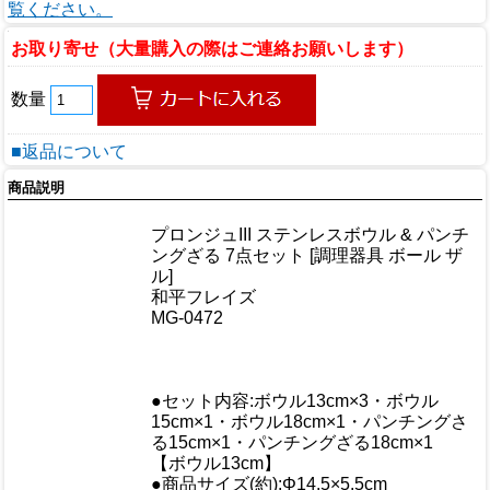
覧ください。
お取り寄せ（大量購入の際はご連絡お願いします）
数量
■返品について
商品説明
商品情報
プロンジュIII ステンレスボウル & パンチ
商品名
ングざる 7点セット [調理器具 ボール ザ
ル]
メーカー
和平フレイズ
規格/品番
MG-0472
サイズ
重量/容量
おすすめ
●セット内容:ボウル13cm×3・ボウル
15cm×1・ボウル18cm×1・パンチングさ
る15cm×1・パンチングざる18cm×1
【ボウル13cm】
●商品サイズ(約):Φ14.5×5.5cm