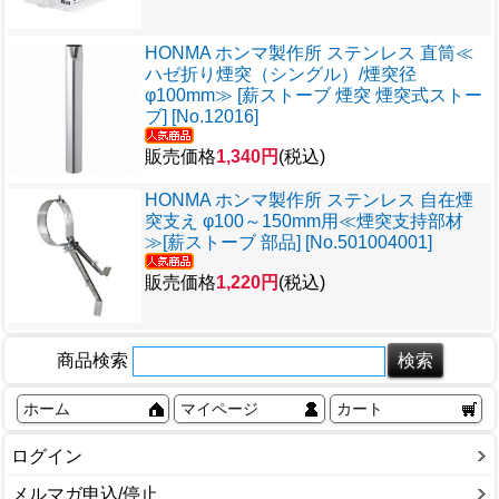
HONMA ホンマ製作所 ステンレス 直筒≪
ハゼ折り煙突（シングル）/煙突径
φ100mm≫ [薪ストーブ 煙突 煙突式ストー
ブ] [No.12016]
販売価格
1,340円
(税込)
HONMA ホンマ製作所 ステンレス 自在煙
突支え φ100～150mm用≪煙突支持部材
≫[薪ストーブ 部品] [No.501004001]
販売価格
1,220円
(税込)
商品検索
ホーム
マイページ
カート
ログイン
メルマガ申込/停止