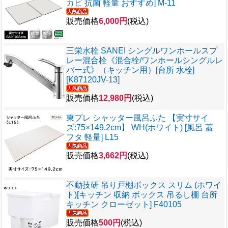
カビ 抗菌 軽量 おすすめ] M-11
販売価格
6,000円
(税込)
三栄水栓 SANEI シングルワンホールスプ
レー混合栓《混合栓/ワンホールシングルレ
バー式》（キッチン用）[台所 水栓]
[K87120JV-13]
販売価格
12,980円
(税込)
東プレ シャッター風呂ふた 【実寸サイ
ズ:75×149.2cm】 WH(ホワイト) [風呂 蓋
フタ 軽量] L15
販売価格
3,662円
(税込)
不動技研 吊り戸棚ボックス スリム (ホワイ
ト)[キッチン 収納 ボックス 吊るし棚 台所
キッチン クローゼット] F40105
販売価格
500円
(税込)