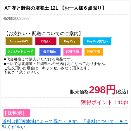
AT 花と野菜の培養土 12L 【お一人様６点限り】
4528830089362
【お支払い・配送についてのご案内】
AmazonPAY
D払い
PayPay
PayPay後払い
クレジットカード
銀行振込
代引可能
同梱可能
■代金引換えで購入いただける商品です。
■当店では北海道・沖縄県への発送はおこなっておりません。
ご注文頂いた場合は、キャンセルさせて頂きます。
予めご了承ください。
298円
販売価格
(税込)
獲得ポイント：15pt
[ 送料別 ]
送料は配送地域によって異なります。「送料について」をご
覧ください。