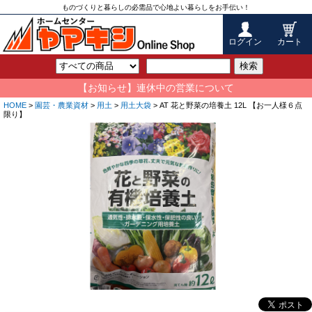
ものづくりと暮らしの必需品で心地よい暮らしをお手伝い！
ログイン
カート
検索
【お知らせ】連休中の営業について
HOME
>
園芸・農業資材
>
用土
>
用土大袋
> AT 花と野菜の培養土 12L 【お一人様６点
限り】