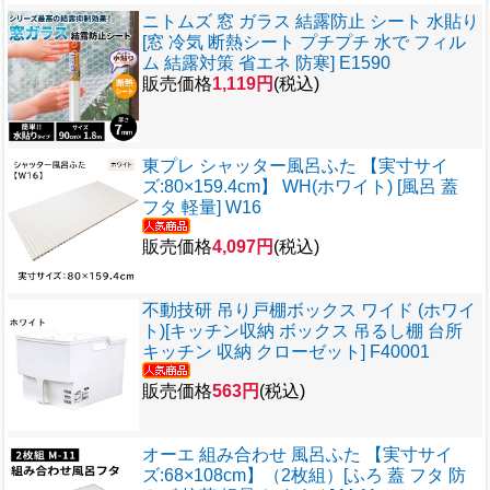
ニトムズ 窓 ガラス 結露防止 シート 水貼り
[窓 冷気 断熱シート プチプチ 水で フィル
ム 結露対策 省エネ 防寒] E1590
販売価格
1,119円
(税込)
東プレ シャッター風呂ふた 【実寸サイ
ズ:80×159.4cm】 WH(ホワイト) [風呂 蓋
フタ 軽量] W16
販売価格
4,097円
(税込)
不動技研 吊り戸棚ボックス ワイド (ホワイ
ト)[キッチン収納 ボックス 吊るし棚 台所
キッチン 収納 クローゼット] F40001
販売価格
563円
(税込)
オーエ 組み合わせ 風呂ふた 【実寸サイ
ズ:68×108cm】（2枚組）[ふろ 蓋 フタ 防