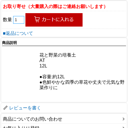
お取り寄せ（大量購入の際はご連絡お願いします）
数量
■返品について
商品説明
商品情報
商品名
花と野菜の培養土
メーカー
AT
規格/品番
12L
サイズ
重量/容量
●容量:約12L
●色鮮やかな四季の草花や丈夫で元気な野
おすすめ
菜作りに
仕様
梱包サイズ
レビューを書く
商品についてのお問い合わせ