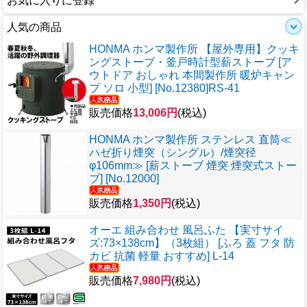
お気に入りに登録
人気の商品
HONMA ホンマ製作所 【屋外専用】クッキ
ングストーブ・釜戸時計型薪ストーブ [ア
ウトドア おしゃれ 本間製作所 暖炉キャン
プ ソロ 小型] [No.12380]RS-41
販売価格
13,006円
(税込)
HONMA ホンマ製作所 ステンレス 直筒≪
ハゼ折り煙突（シングル）/煙突径
φ106mm≫ [薪ストーブ 煙突 煙突式ストー
ブ] [No.12000]
販売価格
1,350円
(税込)
オーエ 組み合わせ 風呂ふた 【実寸サイ
ズ:73×138cm】（3枚組） [ふろ 蓋 フタ 防
カビ 抗菌 軽量 おすすめ] L-14
販売価格
7,980円
(税込)