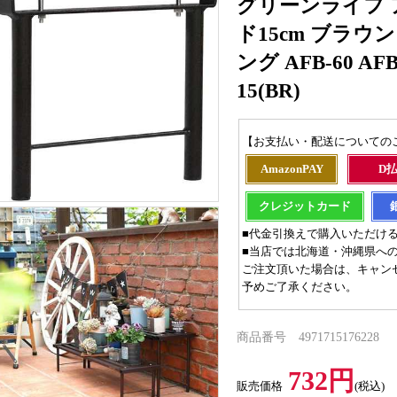
グリーンライフ
ド15cm ブラウ
ング AFB-60 AFB-
15(BR)
【お支払い・配送についての
AmazonPAY
D
クレジットカード
■代金引換えで購入いただけ
■当店では北海道・沖縄県へ
ご注文頂いた場合は、キャン
予めご了承ください。
商品番号 4971715176228
732円
販売価格
(税込)