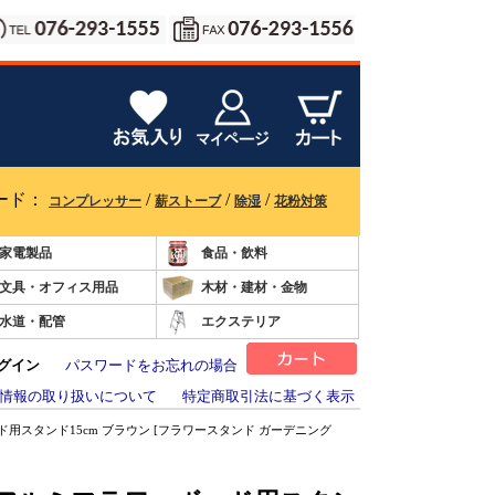
ード：
/
/
/
コンプレッサー
薪ストーブ
除湿
花粉対策
家電製品
食品・飲料
文具・オフィス用品
木材・建材・金物
水道・配管
エクステリア
グイン
パスワードをお忘れの場合
情報の取り扱いについて
特定商取引法に基づく表示
用スタンド15cm ブラウン [フラワースタンド ガーデニング