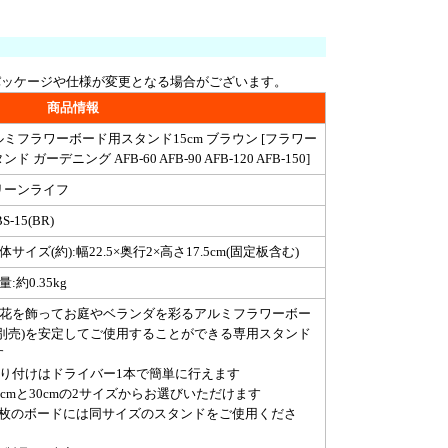
パッケージや仕様が変更となる場合がございます。
商品情報
ルミフラワーボード用スタンド15cm ブラウン [フラワー
ンド ガーデニング AFB-60 AFB-90 AFB-120 AFB-150]
リーンライフ
S-15(BR)
体サイズ(約):幅22.5×奥行2×高さ17.5cm(固定板含む)
量:約0.35kg
お花を飾ってお庭やベランダを彩るアルミフラワーボー
(別売)を安定してご使用することができる専用スタンド
す
取り付けはドライバー1本で簡単に行えます
5cmと30cmの2サイズからお選びいただけます
1枚のボードには同サイズのスタンドをご使用くださ
。