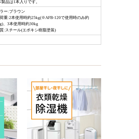
本製品は1本入りです。
カラー:ブラウン
荷重:2本使用時約25kg(※AFB-120で使用時のみ約
kg)、3本使用時約30kg
材質:スチール(エポキシ樹脂塗装)