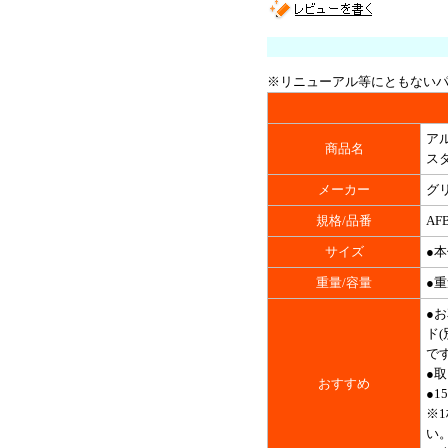
※リニューアル等にともない
ア
商品名
スタ
メーカー
グ
規格/品番
AFB
サイズ
●本
重量/容量
●重
●
ド
で
●
おすすめ
●1
※
い