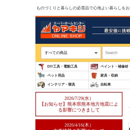
ものづくりと暮らしの必需品で心地よい暮らしをお
DIY工具・電動工具
ペイント・補修材
ペット用品
家具・収納
インテリア・寝具
自転車
2026/7/29(水）
【お知らせ】熊本県熊本地方地震によ
る影響につきまして
2026/4/16(木）