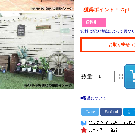
獲得ポイント：37pt
[ 送料別 ]
送料は配送地域によって異な
お取り寄せ（
数量
■返品について