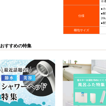
※
●
●耐
仕様
20
●
梱包サイズ
おすすめの特集