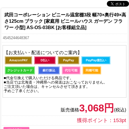
武田コーポレーション ビニール温室棚3段 幅70×奥行49×高
さ125cm ブラック [家庭用 ビニールハウス ガーデン フラ
ワー 小型] AS-OS-03BK [お客様組立品]
4545244648367
【お支払い・配送についてのご案内】
AmazonPAY
D払い
PayPay
PayPay後払い
クレジットカード
銀行振込
代引可能
同梱可能
■代金引換えで購入いただける商品です。
■当店では北海道・沖縄県への発送はおこなっておりません。
ご注文頂いた場合は、キャンセルさせて頂きます。
予めご了承ください。
3,068円
販売価格
(税込)
獲得ポイント：153pt