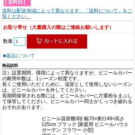
[ 送料別 ]
送料は配送地域によって異なります。「送料について」をご
覧ください。
お取り寄せ（大量購入の際はご連絡お願いします）
数量
■返品について
商品説明
注）設置期間、環境によって異なりますが、ビニールカバー
の耐用年数は、1シーズン程度です。
長くご使用いただくために、温室として使用しないシーズン
は、ビニールカバーを外してください。
長期間保管される際には、ビニールカバーに片栗粉をまぶし
て保管してください。ビニールカバー同士がくっつき破れる
おそれがあります。
商品情報
ビニール温室棚3段 幅70×奥行49×高さ
商品名
125cm ブラック [家庭用 ビニールハウス
ガーデン フラワー 小型]