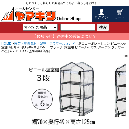
ものづくりと暮らしの必需品で心地よい暮らしをお手伝い！
ログイン
カート
検索
【お知らせ】連休中の営業について
HOME
>
園芸・農業資材
>
温室・フラワースタンド
> 武田コーポレーション ビニール温
室棚3段 幅70×奥行49×高さ125cm ブラック [家庭用 ビニールハウス ガーデン フラワー
小型] AS-OS-03BK [お客様組立品]