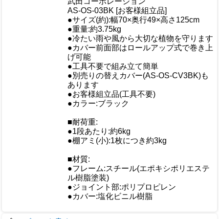
メーカー
武田コーポレーション
規格/品番
AS-OS-03BK [お客様組立品]
サイズ
●サイズ(約):幅70×奥行49×高さ125cm
重量/容量
●重量:約3.75kg
●冷たい雨や風から大切な植物を守ります
●カバー前面部はロールアップ式で巻き上
げ可能
おすすめ
●工具不要で組み立て簡単
●別売りの替えカバー(AS-OS-CV3BK)も
あります
●お客様組立品(工具不要)
●カラー:ブラック
■耐荷重:
●1段あたり:約6kg
●棚アミ(小):1枚につき約3kg
仕様
■材質:
●フレーム:スチール(エポキシポリエステ
ル樹脂塗装)
●ジョイント部:ポリプロピレン
●カバー:塩化ビニル樹脂
梱包サイズ