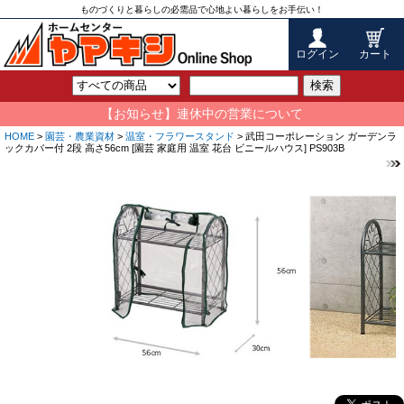
ものづくりと暮らしの必需品で心地よい暮らしをお手伝い！
ログイン
カート
検索
【お知らせ】連休中の営業について
HOME
>
園芸・農業資材
>
温室・フラワースタンド
> 武田コーポレーション ガーデンラ
ックカバー付 2段 高さ56cm [園芸 家庭用 温室 花台 ビニールハウス] PS903B