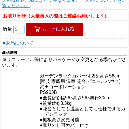
送料は配送地域によって異なります。「送料について」をご
覧ください。
お取り寄せ（大量購入の際はご連絡お願いします）
数量
■返品について
商品説明
※リニューアル等によりパッケージが変更となる場合がござ
います。
商品情報
ガーデンラックカバー付 2段 高さ56cm
商品名
[園芸 家庭用 温室 花台 ビニールハウス]
メーカー
武田コーポレーション
規格/品番
PS903B
サイズ
●全長(約):幅56×高さ56×奥行30cm
重量/容量
●質量(約):3.3kg
●花台としても温室としても仕様できるガ
おすすめ
ーデンラック
●棚板高さ変更可能
仕様
●取り外し可カバー付き