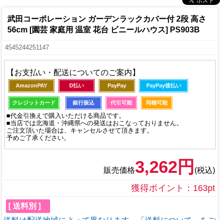
武田コーポレーション ガーデンラックカバー付 2段 高さ
56cm [園芸 家庭用 温室 花台 ビニールハウス] PS903B
4545244251147
【お支払い・配送についてのご案内】
AmazonPAY
D払い
PayPay
PayPay後払い
クレジットカード
銀行振込
代引可能
同梱可能
■代金引換えで購入いただける商品です。
■当店では北海道・沖縄県への発送はおこなっておりません。
ご注文頂いた場合は、キャンセルさせて頂きます。
予めご了承ください。
3,262円
販売価格
(税込)
獲得ポイント：163pt
[ 送料別 ]