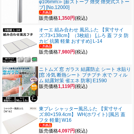
φ106mm≫ [薪ストーブ 煙突 煙突式ストー
ブ] [No.12000]
販売価格
1,350円
(税込)
オーエ 組み合わせ 風呂ふた 【実寸サイ
ズ:73×138cm】（3枚組） [ふろ 蓋 フタ 防
カビ 抗菌 軽量 おすすめ] L-14
販売価格
7,980円
(税込)
ニトムズ 窓 ガラス 結露防止 シート 水貼り
[窓 冷気 断熱シート プチプチ 水で フィル
ム 結露対策 省エネ 防寒] E1590
販売価格
1,119円
(税込)
東プレ シャッター風呂ふた 【実寸サイ
ズ:80×159.4cm】 WH(ホワイト) [風呂 蓋
フタ 軽量] W16
販売価格
4,097円
(税込)