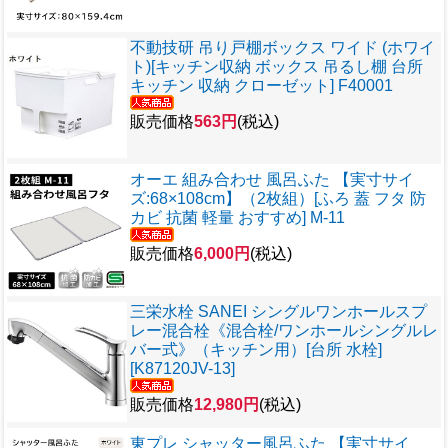
不動技研 吊り戸棚ボックス ワイド (ホワイ
ト)[キッチン収納 ボックス 吊るし棚 台所
キッチン 収納 クローゼット] F40001
販売価格
563円
(税込)
オーエ 組み合わせ 風呂ふた 【実寸サイ
ズ:68×108cm】（2枚組）[ふろ 蓋 フタ 防
カビ 抗菌 軽量 おすすめ] M-11
販売価格
6,000円
(税込)
三栄水栓 SANEI シングルワンホールスプ
レー混合栓《混合栓/ワンホールシングルレ
バー式》（キッチン用）[台所 水栓]
[K87120JV-13]
販売価格
12,980円
(税込)
東プレ シャッター風呂ふた 【実寸サイ