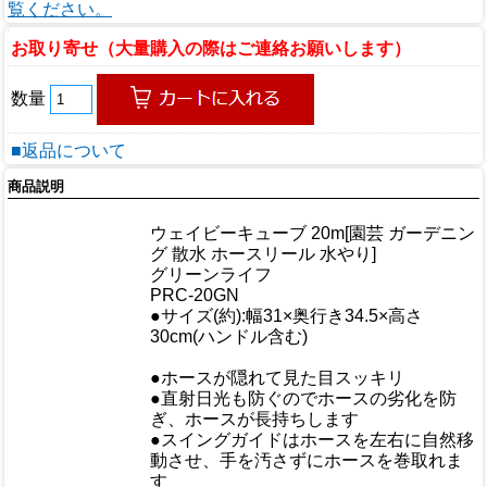
覧ください。
お取り寄せ（大量購入の際はご連絡お願いします）
数量
■返品について
商品説明
商品情報
ウェイビーキューブ 20m[園芸 ガーデニン
商品名
グ 散水 ホースリール 水やり]
メーカー
グリーンライフ
規格/品番
PRC-20GN
●サイズ(約):幅31×奥行き34.5×高さ
サイズ
30cm(ハンドル含む)
重量/容量
●ホースが隠れて見た目スッキリ
●直射日光も防ぐのでホースの劣化を防
ぎ、ホースが長持ちします
おすすめ
●スイングガイドはホースを左右に自然移
動させ、手を汚さずにホースを巻取れま
す