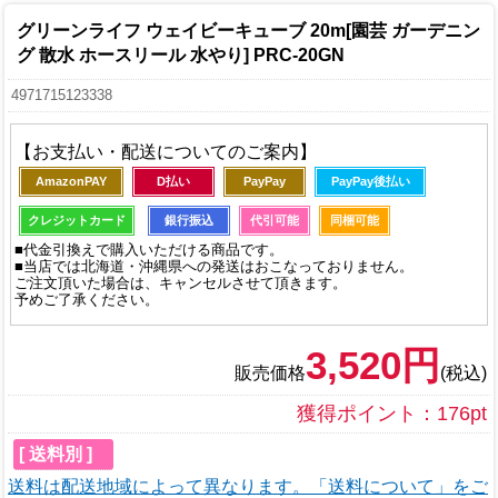
グリーンライフ ウェイビーキューブ 20m[園芸 ガーデニン
グ 散水 ホースリール 水やり] PRC-20GN
4971715123338
【お支払い・配送についてのご案内】
AmazonPAY
D払い
PayPay
PayPay後払い
クレジットカード
銀行振込
代引可能
同梱可能
■代金引換えで購入いただける商品です。
■当店では北海道・沖縄県への発送はおこなっておりません。
ご注文頂いた場合は、キャンセルさせて頂きます。
予めご了承ください。
3,520円
販売価格
(税込)
獲得ポイント：176pt
[ 送料別 ]
送料は配送地域によって異なります。「送料について」をご