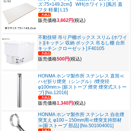
ズ:75×149.2cm】 WH(ホワイト) [風呂 蓋
フタ 軽量] L15
販売価格
3,662円
(税込)
不動技研 吊り戸棚ボックス スリム (ホワイ
ト)[キッチン 収納 ボックス 吊るし棚 台所
キッチン クローゼット] F40105
販売価格
500円
(税込)
HONMA ホンマ製作所 ステンレス 直筒≪
ハゼ折り煙突（シングル）/煙突径
φ100mm≫ [薪ストーブ 煙突 煙突式ストー
ブ] [No.12016]
販売価格
1,340円
(税込)
HONMA ホンマ製作所 ステンレス 自在煙
突支え φ100～150mm用≪煙突支持部材
≫[薪ストーブ 部品] [No.501004001]