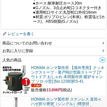
●ホース:耐寒耐圧ホース20m
●Gノズル、3点止め蛇口コネクター付き
仕様
●適用蛇口サイズ:丸型蛇口外径16mm
●材質:ポリプロピレン(本体)、軟質塩ビ(ホ
ース)、ABS樹脂(Gノズル)
梱包サイズ
レビューを書く
商品についてのお問い合わせ
お気に入りに登録
人気の商品
HONMA ホンマ製作所 【屋外専用】クッキ
ングストーブ・釜戸時計型薪ストーブ [ア
ウトドア おしゃれ 本間製作所 暖炉キャン
プ ソロ 小型] [No.12380]RS-41
販売価格
13,006円
(税込)
HONMA ホンマ製作所 ステンレス 直筒≪
ハゼ折り煙突（シングル）/煙突径