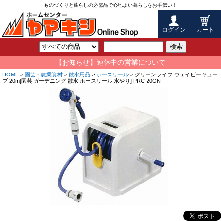
ものづくりと暮らしの必需品で心地よい暮らしをお手伝い！
ログイン
カート
検索
【お知らせ】連休中の営業について
HOME
>
園芸・農業資材
>
散水用品
>
ホースリール
> グリーンライフ ウェイビーキュー
ブ 20m[園芸 ガーデニング 散水 ホースリール 水やり] PRC-20GN