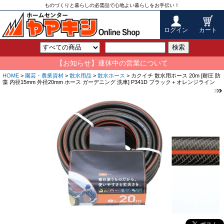
ものづくりと暮らしの必需品で心地よい暮らしをお手伝い！
ログイン
カート
検索
【お知らせ】連休中の営業について
HOME
>
園芸・農業資材
>
散水用品
>
散水ホース
> カクイチ 散水用ホース 20m [耐圧 防
藻 内径15mm 外径20mm ホース ガーデニング 洗車] P341D ブラック＋オレンジライン