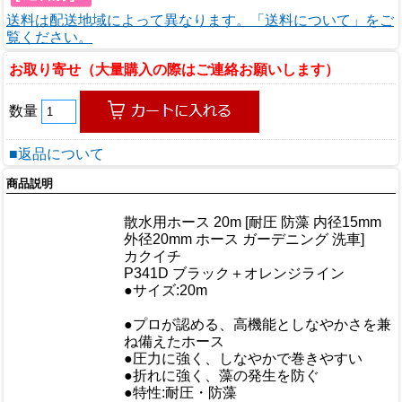
送料は配送地域によって異なります。「送料について」をご
覧ください。
お取り寄せ（大量購入の際はご連絡お願いします）
数量
■返品について
商品説明
商品情報
散水用ホース 20m [耐圧 防藻 内径15mm
商品名
外径20mm ホース ガーデニング 洗車]
メーカー
カクイチ
規格/品番
P341D ブラック＋オレンジライン
サイズ
●サイズ:20m
重量/容量
●プロが認める、高機能としなやかさを兼
ね備えたホース
おすすめ
●圧力に強く、しなやかで巻きやすい
●折れに強く、藻の発生を防ぐ
●特性:耐圧・防藻
仕様