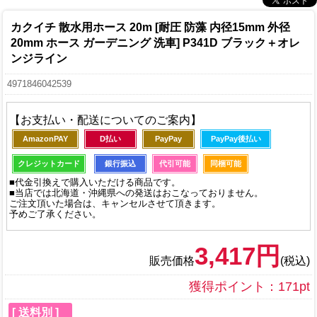
カクイチ 散水用ホース 20m [耐圧 防藻 内径15mm 外径
20mm ホース ガーデニング 洗車] P341D ブラック＋オレ
ンジライン
4971846042539
【お支払い・配送についてのご案内】
AmazonPAY
D払い
PayPay
PayPay後払い
クレジットカード
銀行振込
代引可能
同梱可能
■代金引換えで購入いただける商品です。
■当店では北海道・沖縄県への発送はおこなっておりません。
ご注文頂いた場合は、キャンセルさせて頂きます。
予めご了承ください。
3,417円
販売価格
(税込)
獲得ポイント：171pt
[ 送料別 ]