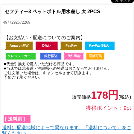
セフティー3 ペットボトル用水差し 大 2PCS
4977292672269
【お支払い・配送についてのご案内】
AmazonPAY
D払い
PayPay
PayPay後払い
クレジットカード
銀行振込
代引可能
同梱可能
■代金引換えで購入いただける商品です。
■当店では北海道・沖縄県への発送はおこなっておりません。
ご注文頂いた場合は、キャンセルさせて頂きます。
予めご了承ください。
178円
販売価格
(税込)
獲得ポイント：9pt
[ 送料別 ]
送料は配送地域によって異なります。「送料について」をご
覧ください。