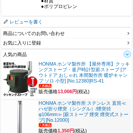
●材質
●ポリプロピレン
梱包サイズ
レビューを書く
商品についてのお問い合わせ
お気に入りに登録
人気の商品
HONMA ホンマ製作所 【屋外専用】クッキ
ングストーブ・釜戸時計型薪ストーブ [ア
ウトドア おしゃれ 本間製作所 暖炉キャン
プ ソロ 小型] [No.12380]RS-41
販売価格
13,006円
(税込)
HONMA ホンマ製作所 ステンレス 直筒≪
ハゼ折り煙突（シングル）/煙突径
φ106mm≫ [薪ストーブ 煙突 煙突式ストー
ブ] [No.12000]
販売価格
1,350円
(税込)