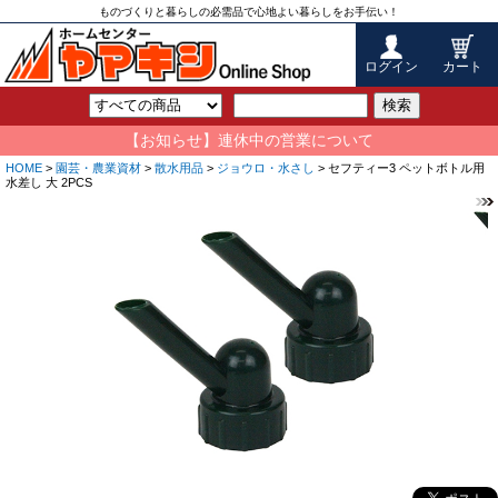
ものづくりと暮らしの必需品で心地よい暮らしをお手伝い！
ログイン
カート
検索
【お知らせ】連休中の営業について
HOME
>
園芸・農業資材
>
散水用品
>
ジョウロ・水さし
> セフティー3 ペットボトル用
水差し 大 2PCS