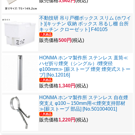
販売価格
3,662円
(税込)
不動技研 吊り戸棚ボックス スリム (ホワイ
ト)[キッチン 収納 ボックス 吊るし棚 台所
キッチン クローゼット] F40105
販売価格
500円
(税込)
HONMA ホンマ製作所 ステンレス 直筒≪
ハゼ折り煙突（シングル）/煙突径
φ100mm≫ [薪ストーブ 煙突 煙突式ストー
ブ] [No.12016]
販売価格
1,340円
(税込)
HONMA ホンマ製作所 ステンレス 自在煙
突支え φ100～150mm用≪煙突支持部材
≫[薪ストーブ 部品] [No.501004001]
販売価格
1,220円
(税込)