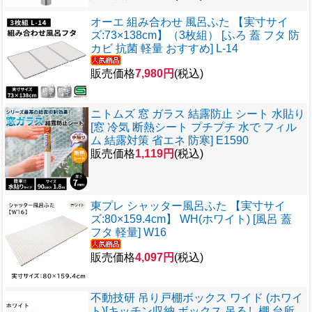
オーエ 組み合わせ 風呂ふた 【実寸サイ
ズ:73×138cm】（3枚組） [ふろ 蓋 フタ 防
カビ 抗菌 軽量 おすすめ] L-14
販売価格
7,980円
(税込)
ニトムズ 窓 ガラス 結露防止 シート 水貼り
[窓 冷気 断熱シート プチプチ 水で フィル
ム 結露対策 省エネ 防寒] E1590
販売価格
1,119円
(税込)
東プレ シャッター風呂ふた 【実寸サイ
ズ:80×159.4cm】 WH(ホワイト) [風呂 蓋
フタ 軽量] W16
販売価格
4,097円
(税込)
不動技研 吊り戸棚ボックス ワイド (ホワイ
ト)[キッチン収納 ボックス 吊るし棚 台所