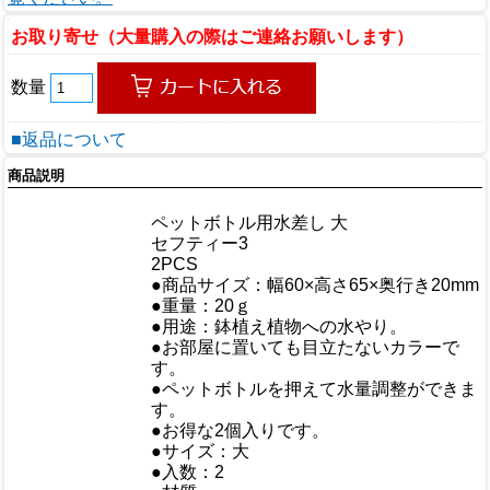
お取り寄せ（大量購入の際はご連絡お願いします）
数量
■返品について
商品説明
商品情報
商品名
ペットボトル用水差し 大
メーカー
セフティー3
規格/品番
2PCS
サイズ
●商品サイズ：幅60×高さ65×奥行き20mm
重量/容量
●重量：20ｇ
●用途：鉢植え植物への水やり。
●お部屋に置いても目立たないカラーで
す。
おすすめ
●ペットボトルを押えて水量調整ができま
す。
●お得な2個入りです。
●サイズ：大
●入数：2
仕様