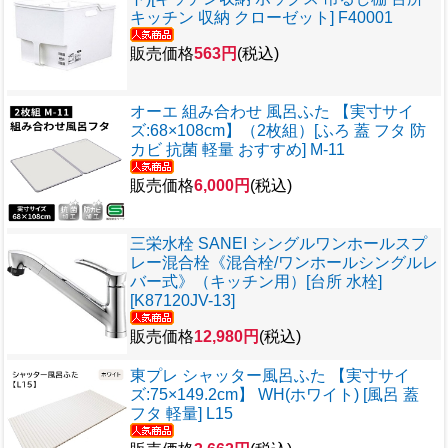
キッチン 収納 クローゼット] F40001
販売価格
563円
(税込)
オーエ 組み合わせ 風呂ふた 【実寸サイ
ズ:68×108cm】（2枚組）[ふろ 蓋 フタ 防
カビ 抗菌 軽量 おすすめ] M-11
販売価格
6,000円
(税込)
三栄水栓 SANEI シングルワンホールスプ
レー混合栓《混合栓/ワンホールシングルレ
バー式》（キッチン用）[台所 水栓]
[K87120JV-13]
販売価格
12,980円
(税込)
東プレ シャッター風呂ふた 【実寸サイ
ズ:75×149.2cm】 WH(ホワイト) [風呂 蓋
フタ 軽量] L15