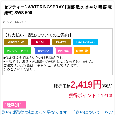
セフティー3 WATERINGSPRAY [園芸 散水 水やり 噴霧 電
池式] SWS-500
4977292646307
【お支払い・配送についてのご案内】
AmazonPAY
D払い
PayPay
PayPay後払い
クレジットカード
銀行振込
代引可能
同梱可能
■代金引換えで購入いただける商品です。
■当店では北海道・沖縄県への発送はおこなっておりません。
ご注文頂いた場合は、キャンセルさせて頂きます。
予めご了承ください。
2,419円
販売価格
(税込)
獲得ポイント：121pt
[ 送料別 ]
送料は配送地域によって異なります。「送料について」をご