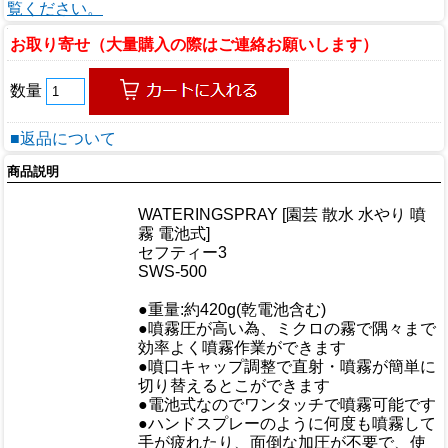
覧ください。
お取り寄せ（大量購入の際はご連絡お願いします）
数量
■返品について
商品説明
商品情報
WATERINGSPRAY [園芸 散水 水やり 噴
商品名
霧 電池式]
メーカー
セフティー3
規格/品番
SWS-500
サイズ
重量/容量
●重量:約420g(乾電池含む)
●噴霧圧が高い為、ミクロの霧で隅々まで
効率よく噴霧作業ができます
●噴口キャップ調整で直射・噴霧が簡単に
切り替えるとこができます
●電池式なのでワンタッチで噴霧可能です
おすすめ
●ハンドスプレーのように何度も噴霧して
手が疲れたり、面倒な加圧が不要で、使