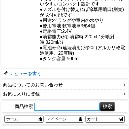
いやすいコンパクト設計です
●ノズルを付け替えれば除草用噴口(別売)
が取付可能です
●用途:ベランダや室内の水やり
●使用電池:乾電池単3形4個
●定格電圧:2.4V
●噴霧能力(約):噴霧時:220ml / 分噴射
仕様
時:320ml/分
●電池寿命(連続噴射):約20L(アルカリ乾電
池使用、20度時)
●タンク容量:500ml
梱包サイズ
レビューを書く
商品についてのお問い合わせ
お気に入りに登録
商品検索
ホーム
マイページ
カート