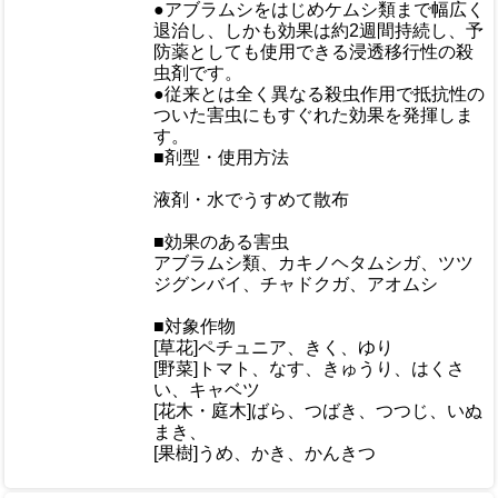
●アブラムシをはじめケムシ類まで幅広く
退治し、しかも効果は約2週間持続し、予
防薬としても使用できる浸透移行性の殺
おすすめ
虫剤です。
●従来とは全く異なる殺虫作用で抵抗性の
ついた害虫にもすぐれた効果を発揮しま
す。
■剤型・使用方法
液剤・水でうすめて散布
■効果のある害虫
アブラムシ類、カキノヘタムシガ、ツツ
ジグンバイ、チャドクガ、アオムシ
仕様
■対象作物
[草花]ペチュニア、きく、ゆり
[野菜]トマト、なす、きゅうり、はくさ
い、キャベツ
[花木・庭木]ばら、つばき、つつじ、いぬ
まき、
[果樹]うめ、かき、かんきつ
梱包サイズ