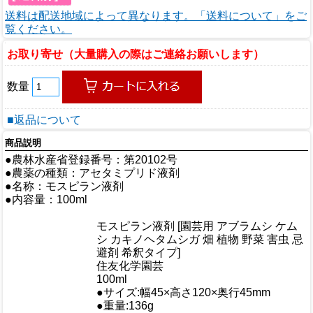
送料は配送地域によって異なります。「送料について」をご
覧ください。
お取り寄せ（大量購入の際はご連絡お願いします）
数量
■返品について
商品説明
●農林水産省登録番号：第20102号
●農薬の種類：アセタミプリド液剤
●名称：モスピラン液剤
●内容量：100ml
商品情報
モスピラン液剤 [園芸用 アブラムシ ケム
商品名
シ カキノヘタムシガ 畑 植物 野菜 害虫 忌
避剤 希釈タイプ]
メーカー
住友化学園芸
規格/品番
100ml
サイズ
●サイズ:幅45×高さ120×奥行45mm
重量/容量
●重量:136g