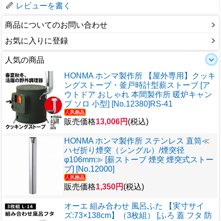
レビューを書く
商品についてのお問い合わせ
お気に入りに登録
人気の商品
HONMA ホンマ製作所 【屋外専用】クッキ
ングストーブ・釜戸時計型薪ストーブ [ア
ウトドア おしゃれ 本間製作所 暖炉キャン
プ ソロ 小型] [No.12380]RS-41
販売価格
13,006円
(税込)
HONMA ホンマ製作所 ステンレス 直筒≪
ハゼ折り煙突（シングル）/煙突径
φ106mm≫ [薪ストーブ 煙突 煙突式ストー
ブ] [No.12000]
販売価格
1,350円
(税込)
オーエ 組み合わせ 風呂ふた 【実寸サイ
ズ:73×138cm】（3枚組） [ふろ 蓋 フタ 防