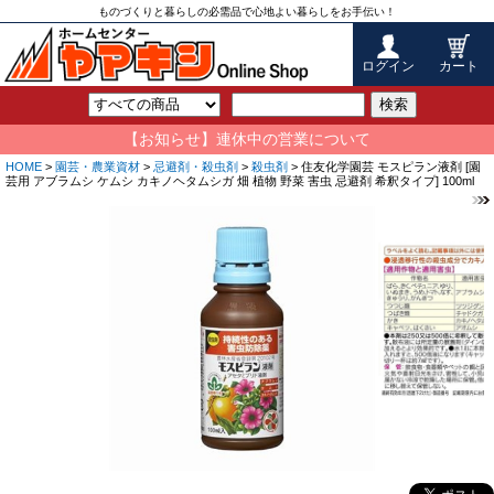
ものづくりと暮らしの必需品で心地よい暮らしをお手伝い！
ログイン
カート
検索
【お知らせ】連休中の営業について
HOME
>
園芸・農業資材
>
忌避剤・殺虫剤
>
殺虫剤
> 住友化学園芸 モスピラン液剤 [園
芸用 アブラムシ ケムシ カキノヘタムシガ 畑 植物 野菜 害虫 忌避剤 希釈タイプ] 100ml