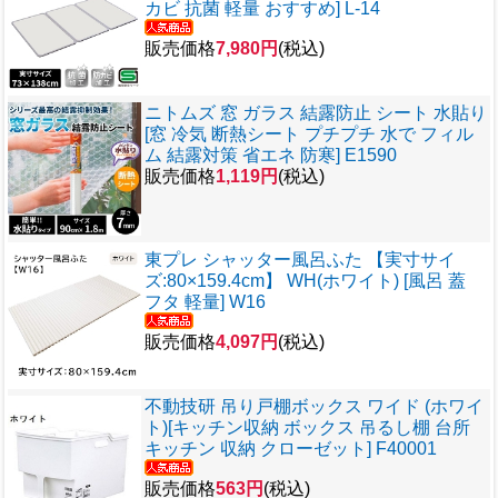
カビ 抗菌 軽量 おすすめ] L-14
販売価格
7,980円
(税込)
ニトムズ 窓 ガラス 結露防止 シート 水貼り
[窓 冷気 断熱シート プチプチ 水で フィル
ム 結露対策 省エネ 防寒] E1590
販売価格
1,119円
(税込)
東プレ シャッター風呂ふた 【実寸サイ
ズ:80×159.4cm】 WH(ホワイト) [風呂 蓋
フタ 軽量] W16
販売価格
4,097円
(税込)
不動技研 吊り戸棚ボックス ワイド (ホワイ
ト)[キッチン収納 ボックス 吊るし棚 台所
キッチン 収納 クローゼット] F40001
販売価格
563円
(税込)