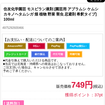
住友化学園芸 モスピラン液剤 [園芸用 アブラムシ ケムシ
カキノヘタムシガ 畑 植物 野菜 害虫 忌避剤 希釈タイプ]
100ml
4975292600466
【お支払い・配送についてのご案内】
AmazonPAY
D払い
PayPay
PayPay後払い
クレジットカード
銀行振込
代引可能
同梱可能
■代金引換えで購入いただける商品です。
■当店では北海道・沖縄県への発送はおこなっておりません。
ご注文頂いた場合は、キャンセルさせて頂きます。
予めご了承ください。
749円
販売価格
(税込)
獲得ポイント：37pt
[ 送料別 ]