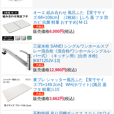
オーエ 組み合わせ 風呂ふた 【実寸サイ
ズ:68×108cm】（2枚組）[ふろ 蓋 フタ 防
カビ 抗菌 軽量 おすすめ] M-11
販売価格
6,000円
(税込)
三栄水栓 SANEI シングルワンホールスプ
レー混合栓《混合栓/ワンホールシングルレ
バー式》（キッチン用）[台所 水栓]
[K87120JV-13]
販売価格
12,980円
(税込)
東プレ シャッター風呂ふた 【実寸サイ
ズ:75×149.2cm】 WH(ホワイト) [風呂 蓋
フタ 軽量] L15
販売価格
3,662円
(税込)
不動技研 吊り戸棚ボックス スリム (ホワイ