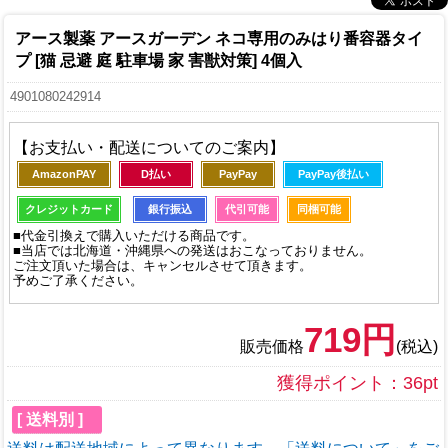
アース製薬 アースガーデン ネコ専用のみはり番容器タイ
プ [猫 忌避 庭 駐車場 家 害獣対策] 4個入
4901080242914
【お支払い・配送についてのご案内】
AmazonPAY
D払い
PayPay
PayPay後払い
クレジットカード
銀行振込
代引可能
同梱可能
■代金引換えで購入いただける商品です。
■当店では北海道・沖縄県への発送はおこなっておりません。
ご注文頂いた場合は、キャンセルさせて頂きます。
予めご了承ください。
719円
販売価格
(税込)
獲得ポイント：36pt
[ 送料別 ]