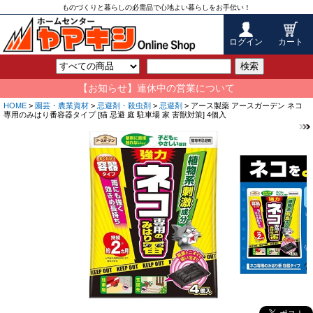
ものづくりと暮らしの必需品で心地よい暮らしをお手伝い！
ログイン
カート
検索
【お知らせ】連休中の営業について
HOME
>
園芸・農業資材
>
忌避剤・殺虫剤
>
忌避剤
> アース製薬 アースガーデン ネコ
専用のみはり番容器タイプ [猫 忌避 庭 駐車場 家 害獣対策] 4個入