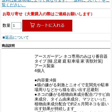
送料は配送地域によって異なります。「送料について」をご
覧ください。
お取り寄せ（大量購入の際はご連絡お願いします）
数量
■返品について
商品説明
商品情報
アースガーデン ネコ専用のみはり番容器
商品名
タイプ [猫 忌避 庭 駐車場 家 害獣対策]
メーカー
アース製薬
規格/品番
4個入
サイズ
重量/容量
●内容量:4個
●猫の嫌がる刺激とニオイで玄関先や駐車
場周りなどから猫を追い出す忌避剤
●ネコの嫌がる植物由来成分配合:ワサビ由
来成分、タイム由来成分、マツといった
植物由来成分配合で約2ヵ月間ネコを追い
おすすめ
出す効果が持続します