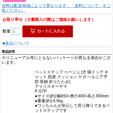
送料は配送地域によって異なります。「送料について」をご
覧ください。
お取り寄せ（大量購入の際はご連絡お願いします）
数量
■返品について
商品説明
※リニューアル等にともないパッケージが異なる場合がござ
います。
商品情報
ペットステップ ベージュ [犬 猫ドッグ キ
商品名
ャット 段差 クッション ケガ ヘルニア予
防 収納 折りたたみ]
メーカー
アイリスオーヤマ
規格/品番
P-STP
サイズ
●サイズ(約):幅650×奥行400×高さ300mm
重量/容量
●重量(約):4.5kg
●ワンちゃんが安心して昇り降りできるペ
ットステップです