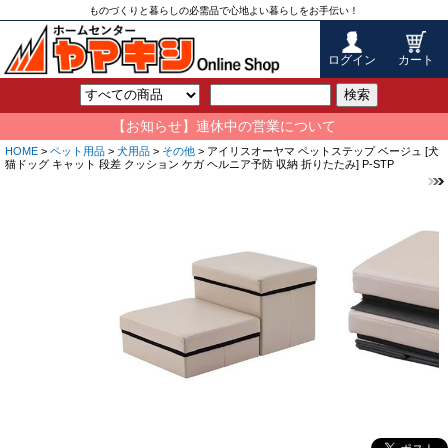
ものづくりと暮らしの必需品で心地よい暮らしをお手伝い！
ログイン
カート
検索
【お知らせ】連休中の営業について
HOME
>
ペット用品
>
犬用品
>
その他
> アイリスオーヤマ ペットステップ ベージュ [犬
猫ドッグ キャット 段差 クッション ケガ ヘルニア予防 収納 折りたたみ] P-STP