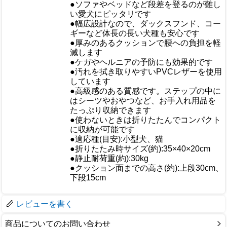
●ソファやベッドなど段差を登るのが難し
い愛犬にピッタリです
●幅広設計なので、ダックスフンド、コー
ギーなど体長の長い犬種も安心です
●厚みのあるクッションで腰への負担を軽
減します
おすすめ
●ケガやヘルニアの予防にも効果的です
●汚れを拭き取りやすいPVCレザーを使用
しています
●高級感のある質感です。ステップの中に
はシーツやおやつなど、お手入れ用品を
たっぷり収納できます
●使わないときは折りたたんでコンパクト
に収納が可能です
●適応種(目安):小型犬、猫
●折りたたみ時サイズ(約):35×40×20cm
仕様
●静止耐荷重(約):30kg
●クッション面までの高さ(約):上段30cm、
下段15cm
梱包サイズ
レビューを書く
商品についてのお問い合わせ