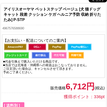
アイリスオーヤマ ペットステップ ベージュ [犬 猫ドッグ
キャット 段差 クッション ケガ ヘルニア予防 収納 折りた
たみ] P-STP
4967576588690
【お支払い・配送についてのご案内】
AmazonPAY
D払い
PayPay
PayPay後払い
クレジットカード
銀行振込
代引可能
同梱可能
■代金引換えで購入いただける商品です。
■当店では北海道・沖縄県への発送はおこなっておりません。
ご注文頂いた場合は、キャンセルさせて頂きます。
予めご了承ください。
6,712円
販売価格
(税込)
獲得ポイント：336pt
[ 送料別 ]