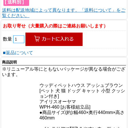
[ 送料別 ]
送料は配送地域によって異なります。「送料について」をご
覧ください。
お取り寄せ（大量購入の際はご連絡お願いします）
数量
■返品について
商品説明
※リニューアル等にともないパッケージが異なる場合がござ
います。
商品情報
ウッディペットハウス アッシュブラウン
商品名
[ペット 犬 猫 ドッグ キャット 小型 クッシ
ョン付き]
メーカー
アイリスオーヤマ
規格/品番
WPH-460 [お客様組立品]
●商品サイズ(約):幅460×奥行440mm×高さ
サイズ
460mm
重量/容量