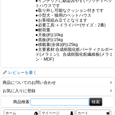
●インテリアに馴染みやすいウッディペッ
トハウスです
おすすめ
●取り外し可能なクッション付きです
●小型犬・猫用のペットハウス
●お客様組み立てとなります
●必要工具:＋ドライバー(サイズ：2番)
■耐荷重
●天板(約):10kg
仕様
●底板(約):15kg
●積載量(全体)(約):25kg
●主要素材:合成樹脂化粧パーティクルボー
ド(メラミン)、合成樹脂化粧繊維板(メラミ
ン・MDF)
梱包サイズ
レビューを書く
商品についてのお問い合わせ
お気に入りに登録
商品検索
ホーム
マイページ
カート