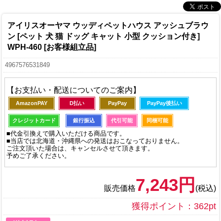
アイリスオーヤマ ウッディペットハウス アッシュブラウ
ン [ペット 犬 猫 ドッグ キャット 小型 クッション付き]
WPH-460 [お客様組立品]
4967576531849
【お支払い・配送についてのご案内】
AmazonPAY
D払い
PayPay
PayPay後払い
クレジットカード
銀行振込
代引可能
同梱可能
■代金引換えで購入いただける商品です。
■当店では北海道・沖縄県への発送はおこなっておりません。
ご注文頂いた場合は、キャンセルさせて頂きます。
予めご了承ください。
7,243円
販売価格
(税込)
獲得ポイント：362pt