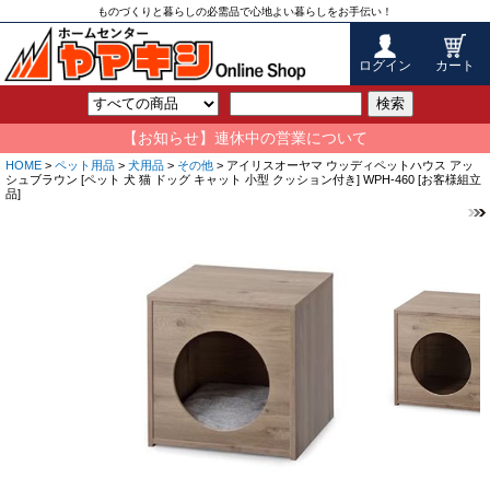
ものづくりと暮らしの必需品で心地よい暮らしをお手伝い！
ログイン
カート
検索
【お知らせ】連休中の営業について
HOME
>
ペット用品
>
犬用品
>
その他
> アイリスオーヤマ ウッディペットハウス アッ
シュブラウン [ペット 犬 猫 ドッグ キャット 小型 クッション付き] WPH-460 [お客様組立
品]