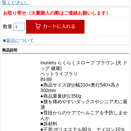
覧ください。
お取り寄せ（大量購入の際はご連絡お願いします）
数量
■返品について
商品説明
商品情報
inuneru らくらくスロープ ブラウン [犬 ド
商品名
ッグ 健康]
メーカー
ペットライブラリ
規格/品番
IN-89
●商品サイズ(約):幅310×奥行540×高さ
サイズ
300mm
重量/容量
●商品重量(約):350g
●腰を痛めやすいダックスやシニア犬に最
適
おすすめ
●普段からのケアでヘルニアを予防しませ
んか
■原材料
●正面:ポリエステル90％、ナイロン10％