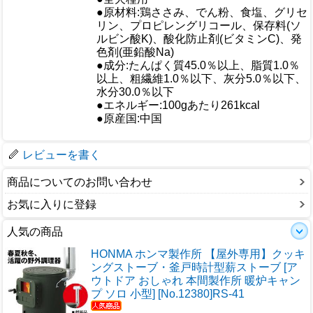
●原材料:鶏ささみ、でん粉、食塩、グリセ
リン、プロピレングリコール、保存料(ソ
ルビン酸K)、酸化防止剤(ビタミンC)、発
色剤(亜鉛酸Na)
仕様
●成分:たんぱく質45.0％以上、脂質1.0％
以上、粗繊維1.0％以下、灰分5.0％以下、
水分30.0％以下
●エネルギー:100gあたり261kcal
●原産国:中国
梱包サイズ
レビューを書く
商品についてのお問い合わせ
お気に入りに登録
人気の商品
HONMA ホンマ製作所 【屋外専用】クッキ
ングストーブ・釜戸時計型薪ストーブ [ア
ウトドア おしゃれ 本間製作所 暖炉キャン
プ ソロ 小型] [No.12380]RS-41