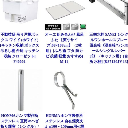
不動技研 吊り戸棚ボッ
オーエ 組み合わせ 風呂
三栄水栓 SANEI シン
クス ワイド (ホワイト)
ふた 【実寸サイ
ルワンホールスプレー
[キッチン収納 ボックス
ズ:68×108cm】（2枚
混合栓《混合栓/ワンホ
吊るし棚 台所 キッチン
組）[ふろ 蓋 フタ 防カ
ールシングルレバー
収納 クローゼット]
ビ 抗菌 軽量 おすすめ]
式》（キッチン用）[台
F40001
M-11
所 水栓] [K87120JV-13
HONMA ホンマ製作所
HONMA ホンマ製作所
ステンレス 直筒≪ハゼ
ステンレス 自在煙突支
折り煙突（シングル）/
え φ100～150mm用≪煙