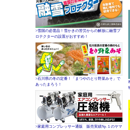
>雪国の必需品！雪かきの苦労からの解放に融雪プ
ロテクターの設置がおすすめ！
>石川県の冬の定番！「まつやのとり野菜みそ」で
あったまろう！
>家庭用コンプレッサー通販 販売実績Np.１のヤマ