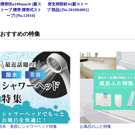
煙突径φ100mm≫ [薪ス
突支持部材≫[薪ストー
トーブ 煙突 煙突式スト
ブ 部品] [No.501004001]
ーブ] [No.12016]
おすすめの特集
節水・美容にシャワーヘッド特集
お風呂のふた特集