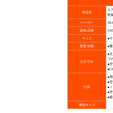
エア
商品名
乾燥
メーカー
SK
規格/品番
SAD
サイズ
●サ
重量/容量
●重
●
プ
おすすめ
●
●G
●
●
仕様
●ノ
●空
●最
梱包サイズ