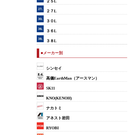
２５L
２７L
３０L
３６L
３８L
■メーカー別
シンセイ
高儀EarthMan（アースマン）
SK11
KNO(KENOH)
ナカトミ
アネスト岩田
RYOBI