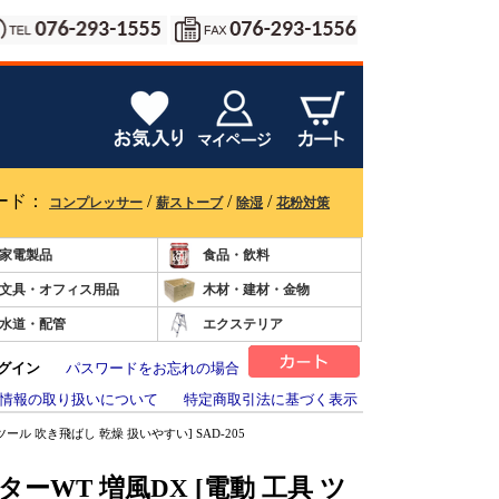
ード：
/
/
/
コンプレッサー
薪ストーブ
除湿
花粉対策
家電製品
食品・飲料
文具・オフィス用品
木材・建材・金物
水道・配管
エクステリア
グイン
パスワードをお忘れの場合
情報の取り扱いについて
特定商取引法に基づく表示
ツール 吹き飛ばし 乾燥 扱いやすい] SAD-205
ターWT 増風DX [電動 工具 ツ