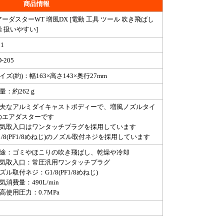
商品情報
ーダスターWT 増風DX [電動 工具 ツール 吹き飛ばし
 扱いやすい]
11
-205
イズ(約)：幅163×高さ143×奥行27mm
量：約262ｇ
丈夫なアルミダイキャストボディーで、増風ノズルタイ
のエアダスターです
空気取入口はワンタッチプラグを採用しています
1/8(PF1/8めねじ)のノズル取付ネジを採用しています
用途：ゴミやほこりの吹き飛ばし、乾燥や冷却
空気取入口：常圧汎用ワンタッチプラグ
ズル取付ネジ：G1/8(PF1/8めねじ)
気消費量：490L/min
高使用圧力：0.7MPa