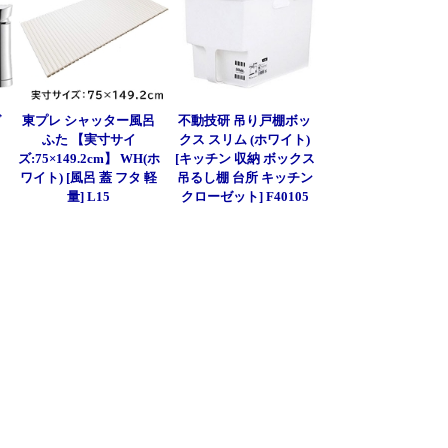
グ
東プレ シャッター風呂
不動技研 吊り戸棚ボッ
ふた 【実寸サイ
クス スリム (ホワイト)
ズ:75×149.2cm】 WH(ホ
[キッチン 収納 ボックス
ワイト) [風呂 蓋 フタ 軽
吊るし棚 台所 キッチン
量] L15
クローゼット] F40105
]