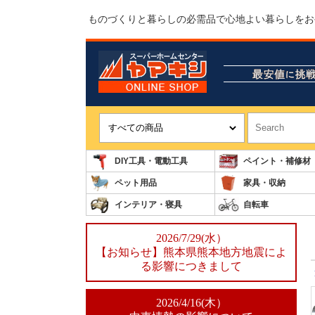
ものづくりと暮らしの必需品で心地よい暮らしをお
DIY工具・電動工具
ペイント・補修材
ペット用品
家具・収納
インテリア・寝具
自転車
2026/7/29(水）
【お知らせ】熊本県熊本地方地震によ
る影響につきまして
2026/4/16(木）