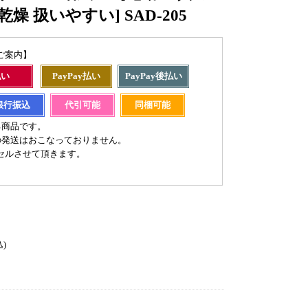
燥 扱いやすい] SAD-205
ご案内】
払い
PayPay払い
PayPay後払い
銀行振込
代引可能
同梱可能
る商品です。
の発送はおこなっておりません。
セルさせて頂きます。
込)