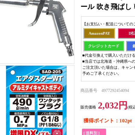
ール 吹き飛ばし 乾
【お支払い・配送についての
AmazonPAY
D
クレジットカード
■代金引換えで購入いただけ
■当店では北海道・沖縄県へ
ご注文頂いた場合は、キャン
予めご了承ください。
商品番号 4977292454094
2,032円
販売価格
(税
獲得ポイント：102pt
[ 送料別 ]