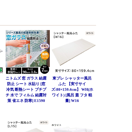
呂
ニトムズ 窓 ガラス 結露
東プレ シャッター風呂
防止 シート 水貼り [窓
ふた 【実寸サイ
冷気 断熱シート プチプ
ズ:80×159.4cm】 WH(ホ
チ 水で フィルム 結露対
ワイト) [風呂 蓋 フタ 軽
策 省エネ 防寒] E1590
量] W16