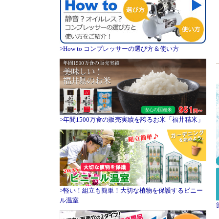
>How to コンプレッサーの選び方＆使い方
>年間1500万食の販売実績を誇るお米「福井精米」
>軽い！組立も簡単！大切な植物を保護するビニー
ル温室