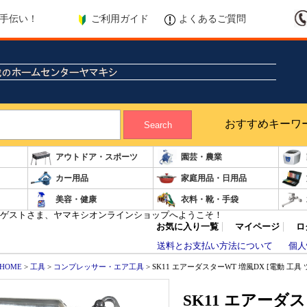
ご利用ガイド
よくあるご質問
手伝い！
おすすめキーワ
Search
アウトドア・スポーツ
園芸・農業
カー用品
家庭用品・日用品
美容・健康
衣料・靴・手袋
ゲストさま、ヤマキシオンラインショップへようこそ！
お気に入り一覧
マイページ
ロ
送料とお支払い方法について
個人
HOME
>
工具
>
コンプレッサー・エア工具
> SK11 エアーダスターWT 増風DX [電動 工具 
SK11 エアーダス