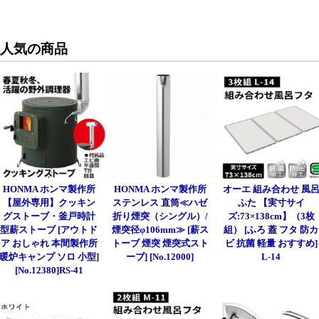
人気の商品
HONMA ホンマ製作所
HONMA ホンマ製作所
オーエ 組み合わせ 風
【屋外専用】クッキン
ステンレス 直筒≪ハゼ
ふた 【実寸サイ
グストーブ・釜戸時計
折り煙突（シングル）/
ズ:73×138cm】（3枚
型薪ストーブ [アウトド
煙突径φ106mm≫ [薪ス
組） [ふろ 蓋 フタ 防カ
ア おしゃれ 本間製作所
トーブ 煙突 煙突式スト
ビ 抗菌 軽量 おすすめ]
暖炉キャンプ ソロ 小型]
ーブ] [No.12000]
L-14
[No.12380]RS-41