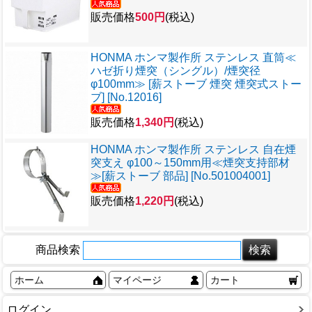
販売価格
500円
(税込)
HONMA ホンマ製作所 ステンレス 直筒≪
ハゼ折り煙突（シングル）/煙突径
φ100mm≫ [薪ストーブ 煙突 煙突式ストー
ブ] [No.12016]
販売価格
1,340円
(税込)
HONMA ホンマ製作所 ステンレス 自在煙
突支え φ100～150mm用≪煙突支持部材
≫[薪ストーブ 部品] [No.501004001]
販売価格
1,220円
(税込)
商品検索
ホーム
マイページ
カート
ログイン