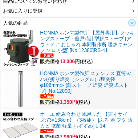
商品についてのお問い合わせ
お気に入りに登録
人気の商品
HONMA ホンマ製作所 【屋外専用】クッキ
ングストーブ・釜戸時計型薪ストーブ [ア
ウトドア おしゃれ 本間製作所 暖炉キャン
プ ソロ 小型] [No.12380]RS-41
販売価格
13,006円
(税込)
HONMA ホンマ製作所 ステンレス 直筒≪
ハゼ折り煙突（シングル）/煙突径
φ106mm≫ [薪ストーブ 煙突 煙突式ストー
ブ] [No.12000]
販売価格
1,350円
(税込)
オーエ 組み合わせ 風呂ふた 【実寸サイ
ズ:73×138cm】（3枚組） [ふろ 蓋 フタ 防
カビ 抗菌 軽量 おすすめ] L-14
販売価格
7,980円
(税込)