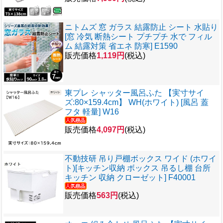
ニトムズ 窓 ガラス 結露防止 シート 水貼り
[窓 冷気 断熱シート プチプチ 水で フィル
ム 結露対策 省エネ 防寒] E1590
販売価格
1,119円
(税込)
東プレ シャッター風呂ふた 【実寸サイ
ズ:80×159.4cm】 WH(ホワイト) [風呂 蓋
フタ 軽量] W16
販売価格
4,097円
(税込)
不動技研 吊り戸棚ボックス ワイド (ホワイ
ト)[キッチン収納 ボックス 吊るし棚 台所
キッチン 収納 クローゼット] F40001
販売価格
563円
(税込)