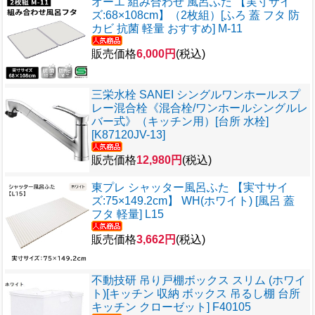
オーエ 組み合わせ 風呂ふた 【実寸サイ
ズ:68×108cm】（2枚組）[ふろ 蓋 フタ 防
カビ 抗菌 軽量 おすすめ] M-11
販売価格
6,000円
(税込)
三栄水栓 SANEI シングルワンホールスプ
レー混合栓《混合栓/ワンホールシングルレ
バー式》（キッチン用）[台所 水栓]
[K87120JV-13]
販売価格
12,980円
(税込)
東プレ シャッター風呂ふた 【実寸サイ
ズ:75×149.2cm】 WH(ホワイト) [風呂 蓋
フタ 軽量] L15
販売価格
3,662円
(税込)
不動技研 吊り戸棚ボックス スリム (ホワイ
ト)[キッチン 収納 ボックス 吊るし棚 台所
キッチン クローゼット] F40105