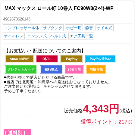
MAX マックス ロール釘 10巻入 FC90W8(2×4)-WP
4902870626143
コンプレッサー本体
サブタンク
ホビー用
静音
オイル式
オイルレス
エンジン式
ベルト式
エア工具一覧
【お支払い・配送についてのご案内】
AmazonPAY
D払い
PayPay
PayPay後払い
クレジットカード
銀行振込
代引可能
同梱可能
■代金引換えで購入いただける商品です。
■当店では北海道・沖縄県への発送はおこなっておりません。
ご注文頂いた場合は、キャンセルさせて頂きます。
予めご了承ください。
4,343円
販売価格
(税込)
獲得ポイント：217pt
[ 送料別 ]