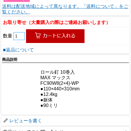
送料は配送地域によって異なります。「送料について」をご
覧ください。
お取り寄せ（大量購入の際はご連絡お願いします）
数量
■返品について
商品説明
商品情報
商品名
ロール釘 10巻入
メーカー
MAX マックス
規格/品番
FC90W8(2×4)-WP
サイズ
●110×440×310mm
重量/容量
●12.4kg
おすすめ
●躯体
仕様
●90ミリ
梱包サイズ
レビューを書く