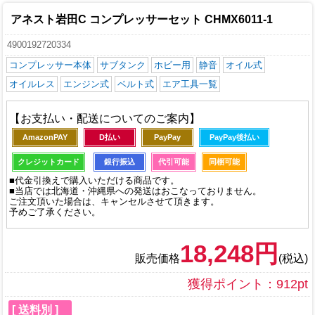
アネスト岩田C コンプレッサーセット CHMX6011-1
4900192720334
コンプレッサー本体
サブタンク
ホビー用
静音
オイル式
オイルレス
エンジン式
ベルト式
エア工具一覧
【お支払い・配送についてのご案内】
AmazonPAY
D払い
PayPay
PayPay後払い
クレジットカード
銀行振込
代引可能
同梱可能
■代金引換えで購入いただける商品です。
■当店では北海道・沖縄県への発送はおこなっておりません。
ご注文頂いた場合は、キャンセルさせて頂きます。
予めご了承ください。
18,248円
販売価格
(税込)
獲得ポイント：912pt
[ 送料別 ]