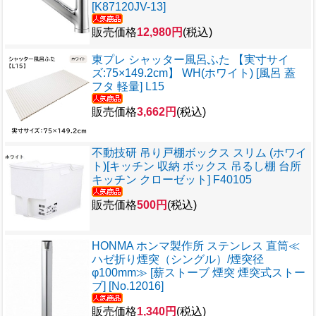
[K87120JV-13]
販売価格
12,980円
(税込)
東プレ シャッター風呂ふた 【実寸サイ
ズ:75×149.2cm】 WH(ホワイト) [風呂 蓋
フタ 軽量] L15
販売価格
3,662円
(税込)
不動技研 吊り戸棚ボックス スリム (ホワイ
ト)[キッチン 収納 ボックス 吊るし棚 台所
キッチン クローゼット] F40105
販売価格
500円
(税込)
HONMA ホンマ製作所 ステンレス 直筒≪
ハゼ折り煙突（シングル）/煙突径
φ100mm≫ [薪ストーブ 煙突 煙突式ストー
ブ] [No.12016]
販売価格
1,340円
(税込)