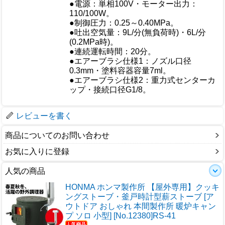
●電源：単相100V・モーター出力：
110/100W。
●制御圧力：0.25～0.40MPa。
●吐出空気量：9L/分(無負荷時)・6L/分
仕様
(0.2MPa時)。
●連続運転時間：20分。
●エアーブラシ仕様1：ノズル口径
0.3mm・塗料容器容量7ml。
●エアーブラシ仕様2：重力式センターカ
ップ・接続口径G1/8。
梱包サイズ
レビューを書く
商品についてのお問い合わせ
お気に入りに登録
人気の商品
HONMA ホンマ製作所 【屋外専用】クッキ
ングストーブ・釜戸時計型薪ストーブ [ア
ウトドア おしゃれ 本間製作所 暖炉キャン
プ ソロ 小型] [No.12380]RS-41