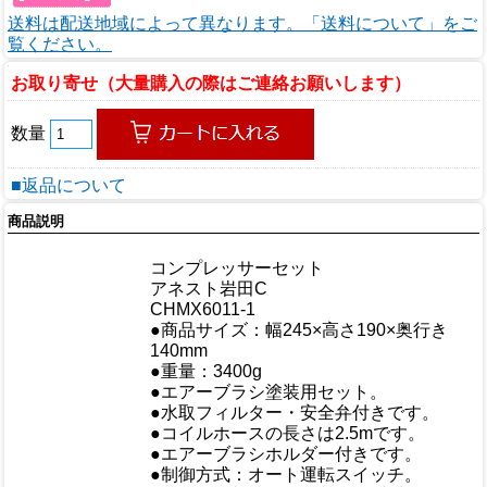
送料は配送地域によって異なります。「送料について」をご
覧ください。
お取り寄せ（大量購入の際はご連絡お願いします）
数量
■返品について
商品説明
商品情報
商品名
コンプレッサーセット
メーカー
アネスト岩田C
規格/品番
CHMX6011-1
●商品サイズ：幅245×高さ190×奥行き
サイズ
140mm
重量/容量
●重量：3400g
●エアーブラシ塗装用セット。
●水取フィルター・安全弁付きです。
おすすめ
●コイルホースの長さは2.5mです。
●エアーブラシホルダー付きです。
●制御方式：オート運転スイッチ。