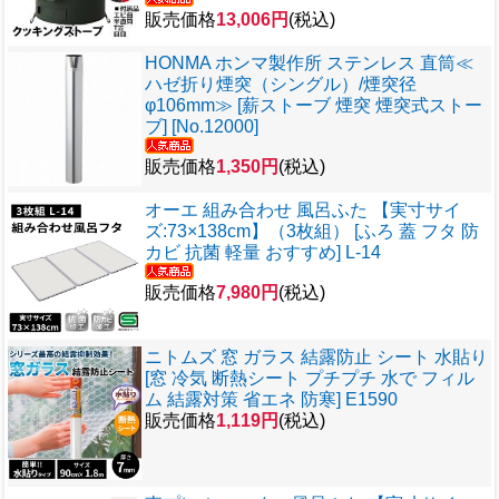
販売価格
13,006円
(税込)
HONMA ホンマ製作所 ステンレス 直筒≪
ハゼ折り煙突（シングル）/煙突径
φ106mm≫ [薪ストーブ 煙突 煙突式ストー
ブ] [No.12000]
販売価格
1,350円
(税込)
オーエ 組み合わせ 風呂ふた 【実寸サイ
ズ:73×138cm】（3枚組） [ふろ 蓋 フタ 防
カビ 抗菌 軽量 おすすめ] L-14
販売価格
7,980円
(税込)
ニトムズ 窓 ガラス 結露防止 シート 水貼り
[窓 冷気 断熱シート プチプチ 水で フィル
ム 結露対策 省エネ 防寒] E1590
販売価格
1,119円
(税込)