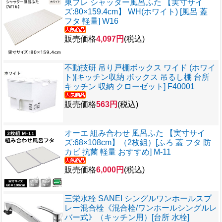
東プレ シャッター風呂ふた 【実寸サイ
ズ:80×159.4cm】 WH(ホワイト) [風呂 蓋
フタ 軽量] W16
販売価格
4,097円
(税込)
不動技研 吊り戸棚ボックス ワイド (ホワイ
ト)[キッチン収納 ボックス 吊るし棚 台所
キッチン 収納 クローゼット] F40001
販売価格
563円
(税込)
オーエ 組み合わせ 風呂ふた 【実寸サイ
ズ:68×108cm】（2枚組）[ふろ 蓋 フタ 防
カビ 抗菌 軽量 おすすめ] M-11
販売価格
6,000円
(税込)
三栄水栓 SANEI シングルワンホールスプ
レー混合栓《混合栓/ワンホールシングルレ
バー式》（キッチン用）[台所 水栓]