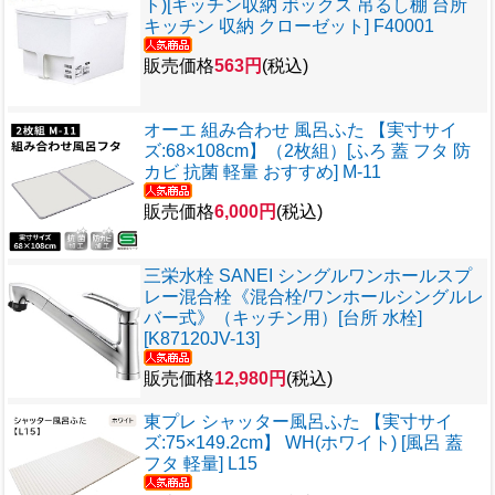
ト)[キッチン収納 ボックス 吊るし棚 台所
キッチン 収納 クローゼット] F40001
販売価格
563円
(税込)
オーエ 組み合わせ 風呂ふた 【実寸サイ
ズ:68×108cm】（2枚組）[ふろ 蓋 フタ 防
カビ 抗菌 軽量 おすすめ] M-11
販売価格
6,000円
(税込)
三栄水栓 SANEI シングルワンホールスプ
レー混合栓《混合栓/ワンホールシングルレ
バー式》（キッチン用）[台所 水栓]
[K87120JV-13]
販売価格
12,980円
(税込)
東プレ シャッター風呂ふた 【実寸サイ
ズ:75×149.2cm】 WH(ホワイト) [風呂 蓋
フタ 軽量] L15