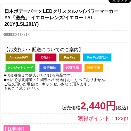
日本ボデーパーツ LEDクリスタルハイパワーマーカー
YY「激光」 イエローレンズ/イエロー LSL-
201Y(LSL201Y)
4909002413718
【お支払い・配送についてのご案内】
AmazonPAY
D払い
PayPay
PayPay後払い
クレジットカード
銀行振込
代引可能
同梱可能
■代金引換えで購入いただける商品です。
■当店では北海道・沖縄県への発送はおこなっておりません。
ご注文頂いた場合は、キャンセルさせて頂きます。
予めご了承ください。
2,440円
販売価格
(税込)
獲得ポイント：122pt
[ 送料別 ]