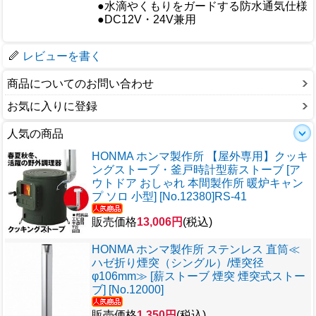
●水滴やくもりをガードする防水通気仕様
仕様
●DC12V・24V兼用
梱包サイズ
レビューを書く
商品についてのお問い合わせ
お気に入りに登録
人気の商品
HONMA ホンマ製作所 【屋外専用】クッキ
ングストーブ・釜戸時計型薪ストーブ [ア
ウトドア おしゃれ 本間製作所 暖炉キャン
プ ソロ 小型] [No.12380]RS-41
販売価格
13,006円
(税込)
HONMA ホンマ製作所 ステンレス 直筒≪
ハゼ折り煙突（シングル）/煙突径
φ106mm≫ [薪ストーブ 煙突 煙突式ストー
ブ] [No.12000]
販売価格
1,350円
(税込)