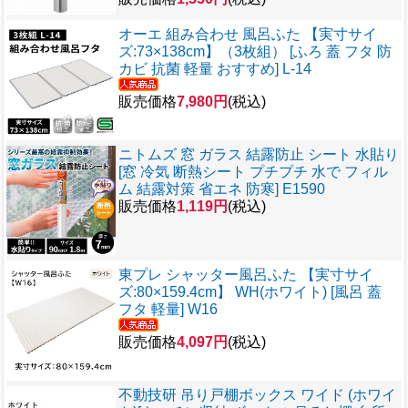
オーエ 組み合わせ 風呂ふた 【実寸サイ
ズ:73×138cm】（3枚組） [ふろ 蓋 フタ 防
カビ 抗菌 軽量 おすすめ] L-14
販売価格
7,980円
(税込)
ニトムズ 窓 ガラス 結露防止 シート 水貼り
[窓 冷気 断熱シート プチプチ 水で フィル
ム 結露対策 省エネ 防寒] E1590
販売価格
1,119円
(税込)
東プレ シャッター風呂ふた 【実寸サイ
ズ:80×159.4cm】 WH(ホワイト) [風呂 蓋
フタ 軽量] W16
販売価格
4,097円
(税込)
不動技研 吊り戸棚ボックス ワイド (ホワイ