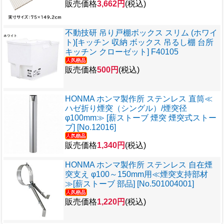
販売価格
3,662円
(税込)
不動技研 吊り戸棚ボックス スリム (ホワイ
ト)[キッチン 収納 ボックス 吊るし棚 台所
キッチン クローゼット] F40105
販売価格
500円
(税込)
HONMA ホンマ製作所 ステンレス 直筒≪
ハゼ折り煙突（シングル）/煙突径
φ100mm≫ [薪ストーブ 煙突 煙突式ストー
ブ] [No.12016]
販売価格
1,340円
(税込)
HONMA ホンマ製作所 ステンレス 自在煙
突支え φ100～150mm用≪煙突支持部材
≫[薪ストーブ 部品] [No.501004001]
販売価格
1,220円
(税込)