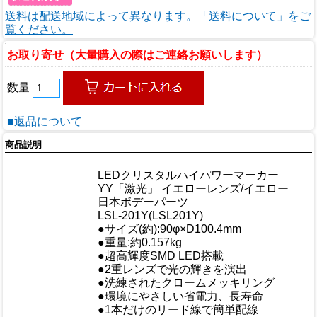
送料は配送地域によって異なります。「送料について」をご
覧ください。
お取り寄せ（大量購入の際はご連絡お願いします）
数量
■返品について
商品説明
商品情報
LEDクリスタルハイパワーマーカー
商品名
YY「激光」 イエローレンズ/イエロー
メーカー
日本ボデーパーツ
規格/品番
LSL-201Y(LSL201Y)
サイズ
●サイズ(約):90φ×D100.4mm
重量/容量
●重量:約0.157kg
●超高輝度SMD LED搭載
●2重レンズで光の輝きを演出
●洗練されたクロームメッキリング
おすすめ
●環境にやさしい省電力、長寿命
●1本だけのリード線で簡単配線