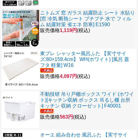
ニトムズ 窓 ガラス 結露防止 シート 水貼り
[窓 冷気 断熱シート プチプチ 水で フィル
ム 結露対策 省エネ 防寒] E1590
販売価格
1,119円
(税込)
東プレ シャッター風呂ふた 【実寸サイ
ズ:80×159.4cm】 WH(ホワイト) [風呂 蓋
フタ 軽量] W16
販売価格
4,097円
(税込)
不動技研 吊り戸棚ボックス ワイド (ホワイ
ト)[キッチン収納 ボックス 吊るし棚 台所
キッチン 収納 クローゼット] F40001
販売価格
563円
(税込)
オーエ 組み合わせ 風呂ふた 【実寸サイ