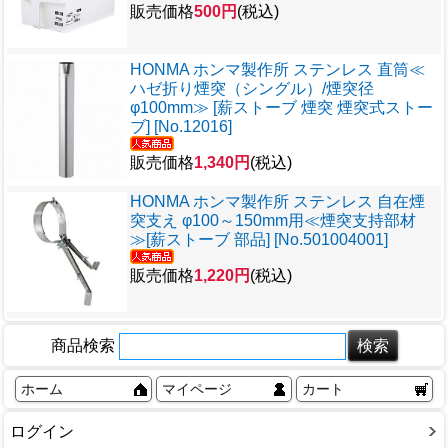
販売価格
500円
(税込)
HONMA ホンマ製作所 ステンレス 直筒≪
ハゼ折り煙突（シングル）/煙突径
φ100mm≫ [薪ストーブ 煙突 煙突式ストー
ブ] [No.12016]
販売価格
1,340円
(税込)
HONMA ホンマ製作所 ステンレス 自在煙
突支え φ100～150mm用≪煙突支持部材
≫[薪ストーブ 部品] [No.501004001]
販売価格
1,220円
(税込)
商品検索
ホーム
マイページ
カート
ログイン