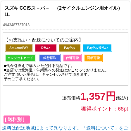
スズキ CCISス－パ－ （2サイクルエンジン用オイル）
1L
4943487737013
【お支払い・配送についてのご案内】
AmazonPAY
D払い
PayPay
PayPay後払い
クレジットカード
銀行振込
代引可能
同梱可能
■代金引換えで購入いただける商品です。
■当店では北海道・沖縄県への発送はおこなっておりません。
ご注文頂いた場合は、キャンセルさせて頂きます。
予めご了承ください。
1,357円
販売価格
(税込)
獲得ポイント：68pt
[ 送料別 ]
送料は配送地域によって異なります。「送料について」をご