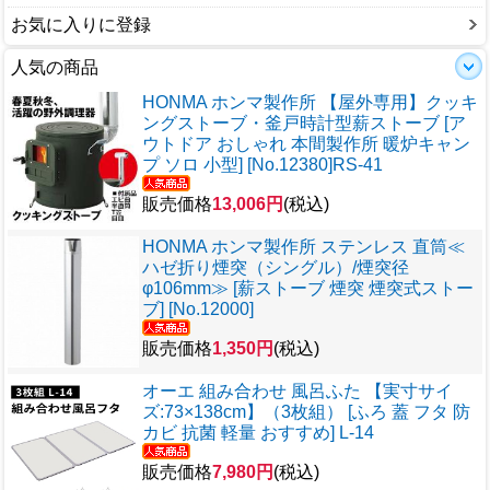
お気に入りに登録
人気の商品
HONMA ホンマ製作所 【屋外専用】クッキ
ングストーブ・釜戸時計型薪ストーブ [ア
ウトドア おしゃれ 本間製作所 暖炉キャン
プ ソロ 小型] [No.12380]RS-41
販売価格
13,006円
(税込)
HONMA ホンマ製作所 ステンレス 直筒≪
ハゼ折り煙突（シングル）/煙突径
φ106mm≫ [薪ストーブ 煙突 煙突式ストー
ブ] [No.12000]
販売価格
1,350円
(税込)
オーエ 組み合わせ 風呂ふた 【実寸サイ
ズ:73×138cm】（3枚組） [ふろ 蓋 フタ 防
カビ 抗菌 軽量 おすすめ] L-14
販売価格
7,980円
(税込)