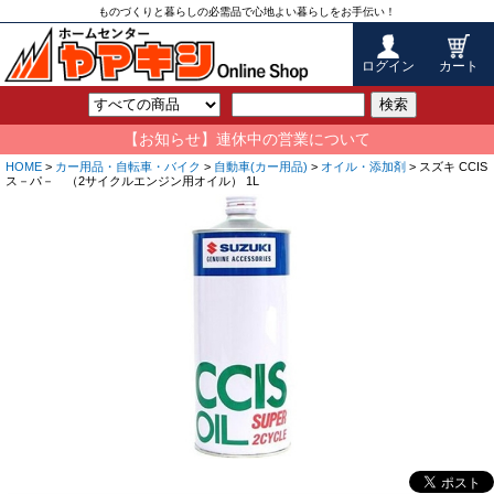
ものづくりと暮らしの必需品で心地よい暮らしをお手伝い！
ログイン
カート
検索
【お知らせ】連休中の営業について
HOME
>
カー用品・自転車・バイク
>
自動車(カー用品)
>
オイル・添加剤
> スズキ CCIS
ス－パ－ （2サイクルエンジン用オイル） 1L