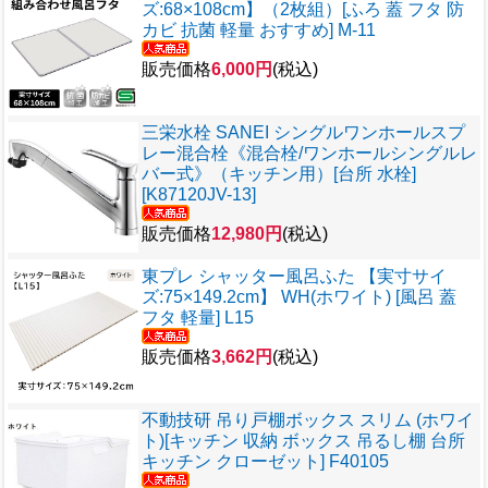
ズ:68×108cm】（2枚組）[ふろ 蓋 フタ 防
カビ 抗菌 軽量 おすすめ] M-11
販売価格
6,000円
(税込)
三栄水栓 SANEI シングルワンホールスプ
レー混合栓《混合栓/ワンホールシングルレ
バー式》（キッチン用）[台所 水栓]
[K87120JV-13]
販売価格
12,980円
(税込)
東プレ シャッター風呂ふた 【実寸サイ
ズ:75×149.2cm】 WH(ホワイト) [風呂 蓋
フタ 軽量] L15
販売価格
3,662円
(税込)
不動技研 吊り戸棚ボックス スリム (ホワイ
ト)[キッチン 収納 ボックス 吊るし棚 台所
キッチン クローゼット] F40105