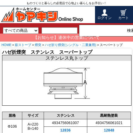
ものづくりと暮らしの必需品で心地よい暮らしをお手伝い！
ログイン
カート
検
【お知らせ】連休中の営業について
HOME
>
薪ストーブ
>
煙突
>
ハゼ折り煙突(シングル・二重兼用)
> スーパートップ
ハゼ折煙突 ステンレス スーパートップ
ステンレス丸トップ
規格
サイズ
ステンレス
黒耐熱塗装
4934756061007
4934756061021
A=220
Φ106
B=140
12836
12848