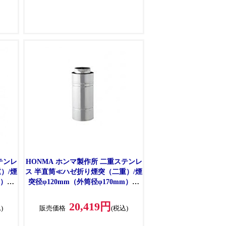
テンレ
HONMA ホンマ製作所 二重ステンレ
）/煙
ス 半直筒≪ハゼ折り煙突（二重）/煙
m）≫
突径φ120mm（外筒径φ170mm）≫
[No.12851]
20,419円
)
販売価格
(税込)