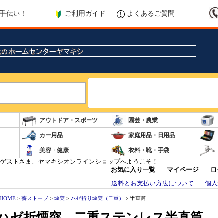
ご利用ガイド
よくあるご質問
手伝い！
Search
アウトドア・スポーツ
園芸・農業
カー用品
家庭用品・日用品
美容・健康
衣料・靴・手袋
ゲストさま、ヤマキシオンラインショップへようこそ！
お気に入り一覧
マイページ
ロ
送料とお支払い方法について
個人
HOME
>
薪ストーブ
>
煙突
>
ハゼ折り煙突（二重）
> 半直筒
ハゼ折煙突 二重ステンレス半直筒