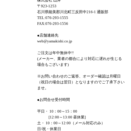
株式会社 山岸
〒923-1253
石川県能美郡川北町三反田中216-1 通販部
TEL:076-293-1555
FAX:076-293-1556
●店舗連絡先
web@yamakishi.co.jp
ご注文は年中無休中!!
(メーカー、業者の都合により対応に遅れが生じる
場合もございます)
※お問い合わせのご返答、オーダー確認は月曜日
（祝日の場合は翌日）となりますのでご了承下さい
ませ。
●お問合せ受付時間
平日・ 10：00～15：00
[12:00～13:00 昼休業]
土・ 10：00～12:00（メール対応のみ）
日/祝・休業日