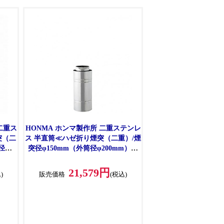
二重ス
HONMA ホンマ製作所 二重ステンレ
突（二
ス 半直筒≪ハゼ折り煙突（二重）/煙
径
突径φ150mm（外筒径φ200mm）≫
[No.12761]
21,579円
)
販売価格
(税込)