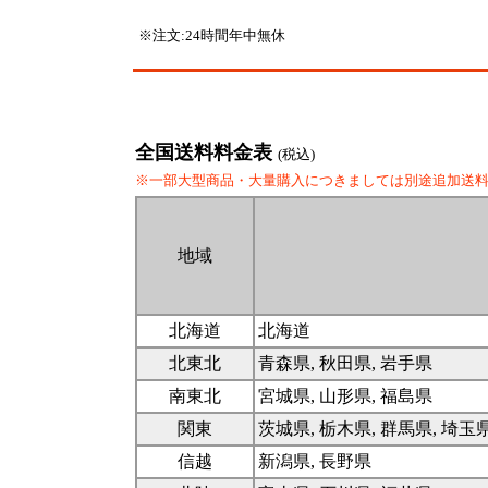
※注文:24時間年中無休
全国送料料金表
(税込)
※一部大型商品・大量購入につきましては別途追加送
地域
北海道
北海道
北東北
青森県, 秋田県, 岩手県
南東北
宮城県, 山形県, 福島県
関東
茨城県, 栃木県, 群馬県, 埼玉
信越
新潟県, 長野県