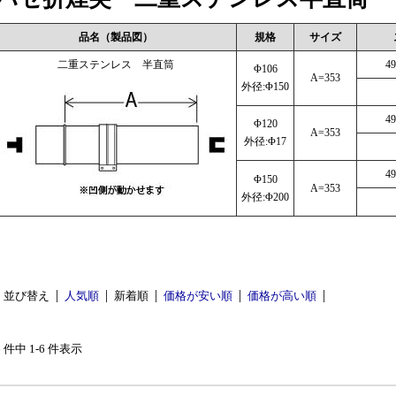
品名（製品図）
規格
サイズ
二重ステンレス 半直筒
49
Φ106
A=353
外径:Φ150
49
Φ120
A=353
外径:Φ17
49
Φ150
A=353
外径:Φ200
並び替え
人気順
新着順
価格が安い順
価格が高い順
6 件中 1-6 件表示