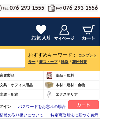
おすすめキーワード：
コンプレッ
/
/
/
サー
薪ストーブ
除湿
花粉対策
家電製品
食品・飲料
文具・オフィス用品
木材・建材・金物
水道・配管
エクステリア
グイン
パスワードをお忘れの場合
情報の取り扱いについて
特定商取引法に基づく表示