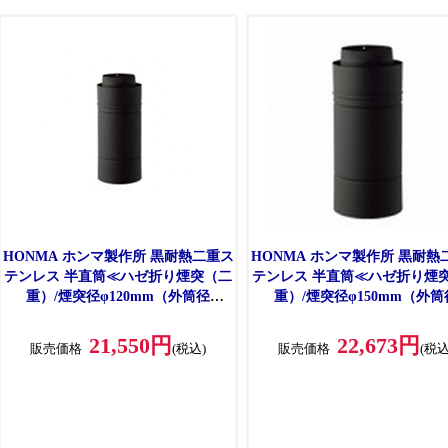
HONMA ホンマ製作所 黒耐熱二重ス
HONMA ホンマ製作所 黒耐熱
テンレス 半直筒≪ハゼ折り煙突（二
テンレス 半直筒≪ハゼ折り煙
重）/煙突径φ120mm（外筒径
重）/煙突径φ150mm（外筒
φ170mm）≫ [No.12861]
φ200mm）≫ [No.12781]
21,550円
22,673円
販売価格
(税込)
販売価格
(税込