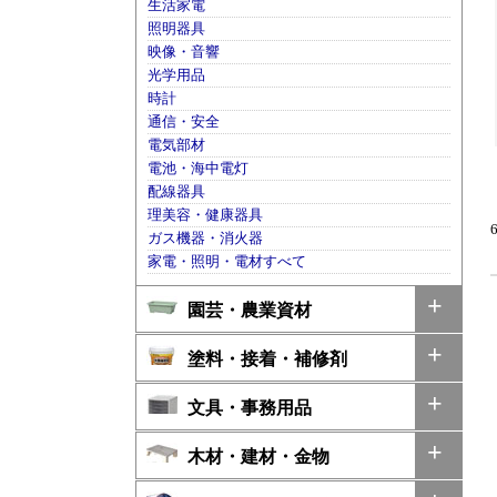
生活家電
照明器具
映像・音響
光学用品
時計
通信・安全
電気部材
電池・海中電灯
配線器具
理美容・健康器具
ガス機器・消火器
家電・照明・電材すべて
園芸・農業資材
塗料・接着・補修剤
文具・事務用品
木材・建材・金物