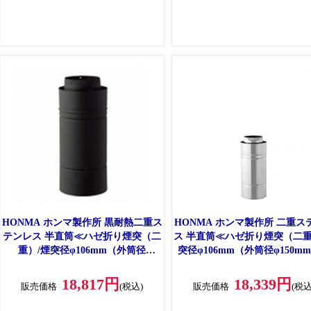
HONMA ホンマ製作所 黒耐熱二重ス
HONMA ホンマ製作所 二重ス
テンレス 半直筒≪ハゼ折り煙突（二
ス 半直筒≪ハゼ折り煙突（二重
重）/煙突径φ106mm（外筒径
突径φ106mm（外筒径φ150m
φ150mm）≫ [No.12771]
[No.12751]
18,817円
18,339円
販売価格
(税込)
販売価格
(税込