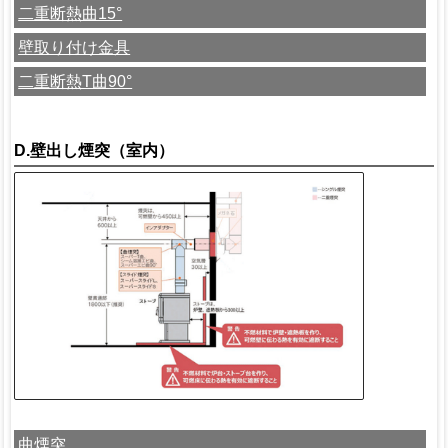
二重断熱曲15°
壁取り付け金具
二重断熱T曲90°
D.壁出し煙突（室内）
曲煙突