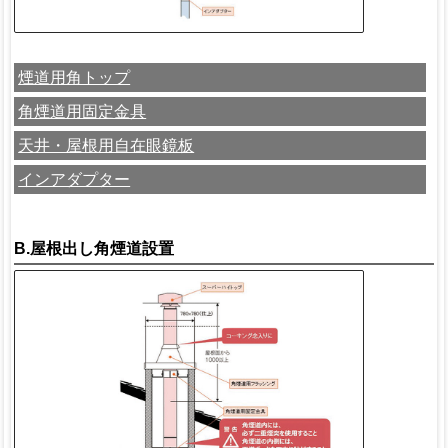
煙道用角トップ
角煙道用固定金具
天井・屋根用自在眼鏡板
インアダプター
B.屋根出し角煙道設置