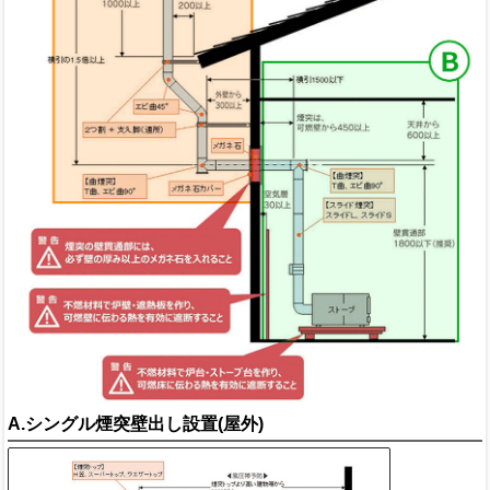
A.シングル煙突壁出し設置(屋外)