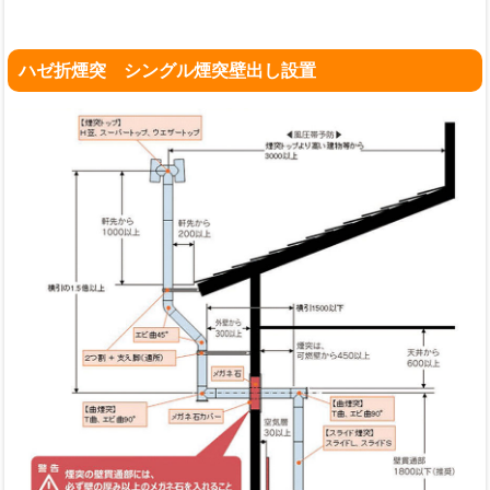
ハゼ折煙突 シングル煙突壁出し設置