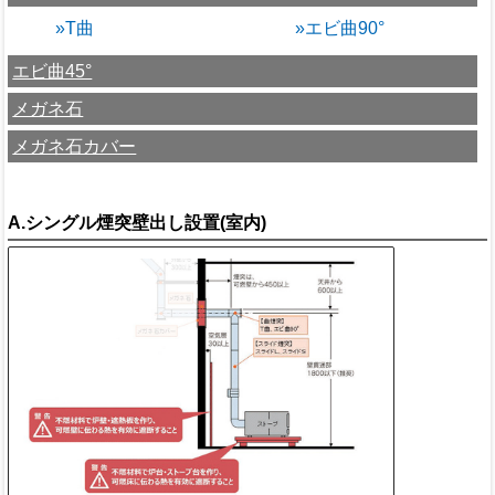
»T曲
»エビ曲90°
エビ曲45°
メガネ石
メガネ石カバー
A.シングル煙突壁出し設置(室内)