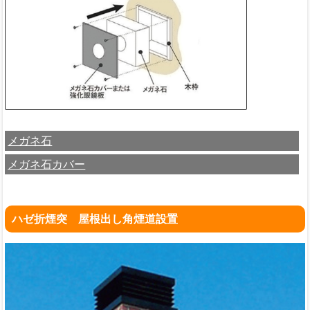
メガネ石
メガネ石カバー
ハゼ折煙突 屋根出し角煙道設置