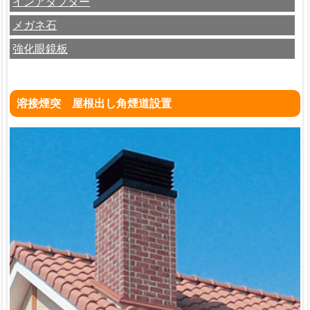
インアダプター
メガネ石
強化眼鏡板
溶接煙突 屋根出し角煙道設置