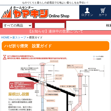
ものづくりと暮らしの必需品で心地よい暮らしをお手伝い！
ログイン
カート
検
【お知らせ】連休中の営業について
HOME
>
薪ストーブ
> 煙突ガイド
ハゼ折り煙突 設置ガイド