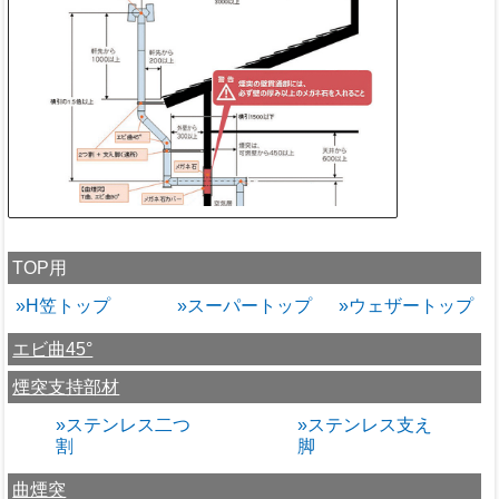
TOP用
»H笠トップ
»スーパートップ
»ウェザートップ
エビ曲45°
煙突支持部材
»ステンレス二つ
»ステンレス支え
割
脚
曲煙突