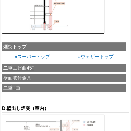
煙突トップ
»スーパートップ
»ウェザートップ
二重エビ曲45°
壁面取付金具
二重T曲
D.壁出し煙突（室内）