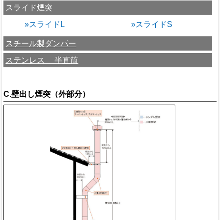
スライド煙突
»スライドL
»スライドS
スチール製ダンパー
ステンレス 半直筒
C.壁出し煙突（外部分）