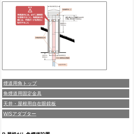
煙道用角トップ
角煙道用固定金具
天井・屋根用自在眼鏡板
W/Sアダプター