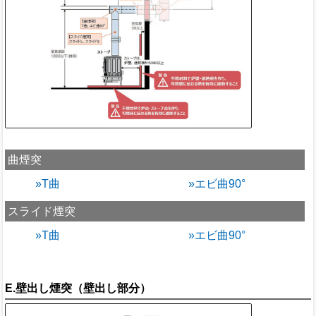
曲煙突
»T曲
»エビ曲90°
スライド煙突
»T曲
»エビ曲90°
E.壁出し煙突（壁出し部分）