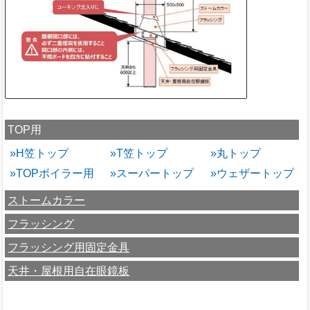
TOP用
»H笠トップ
»T笠トップ
»丸トップ
»TOPボイラー用
»スーパートップ
»ウェザートップ
ストームカラー
フラッシング
フラッシング用固定金具
天井・屋根用自在眼鏡板