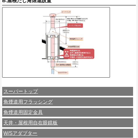
B.屋根だし角煙道設置
スーパートップ
角煙道用フラッシング
角煙道用固定金具
天井・屋根用自在眼鏡板
W/Sアダプター