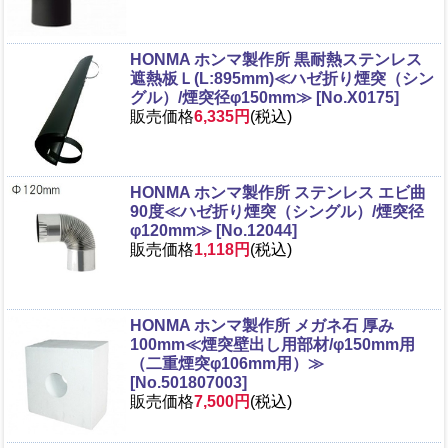
HONMA ホンマ製作所 黒耐熱ステンレス
遮熱板Ｌ(L:895mm)≪ハゼ折り煙突（シン
グル）/煙突径φ150mm≫ [No.X0175]
販売価格
6,335円
(税込)
HONMA ホンマ製作所 ステンレス エビ曲
90度≪ハゼ折り煙突（シングル）/煙突径
φ120mm≫ [No.12044]
販売価格
1,118円
(税込)
HONMA ホンマ製作所 メガネ石 厚み
100mm≪煙突壁出し用部材/φ150mm用
（二重煙突φ106mm用）≫
[No.501807003]
販売価格
7,500円
(税込)