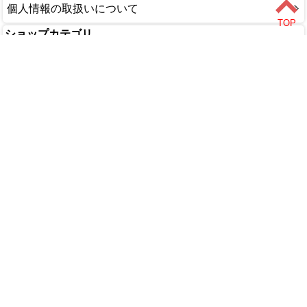
個人情報の取扱いについて
ショップカテゴリ
DIY・工具
家庭用品
園芸・農業
塗料・補修剤
文具・事務用品
木材・金物
アウトドア
カー用品
ペット用品
水道・配管
家電・照明
インテリア・家具
食品
美容・健康
衣料・手袋
エクステリア
Copyright (C) 2018 ALL rights reserved.