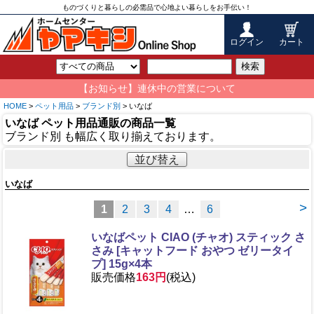
ものづくりと暮らしの必需品で心地よい暮らしをお手伝い！
ログイン
カート
検索
【お知らせ】連休中の営業について
HOME
>
ペット用品
>
ブランド別
> いなば
いなば ペット用品通販の商品一覧
ブランド別 も幅広く取り揃えております。
並び替え
いなば
>
1
2
3
4
…
6
いなばペット CIAO (チャオ) スティック さ
さみ [キャットフード おやつ ゼリータイ
プ] 15g×4本
販売価格
163円
(税込)