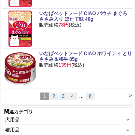
いなばペットフード CIAO パウチ まぐろ
ささみ入り ほたて味 40g
販売価格
78円
(税込)
いなばペットフード CIAO ホワイティ とり
ささみ＆和牛 85g
販売価格
139円
(税込)
>
1
2
3
4
…
6
関連カテゴリ
犬用品
ウェアー(犬)
猫用品