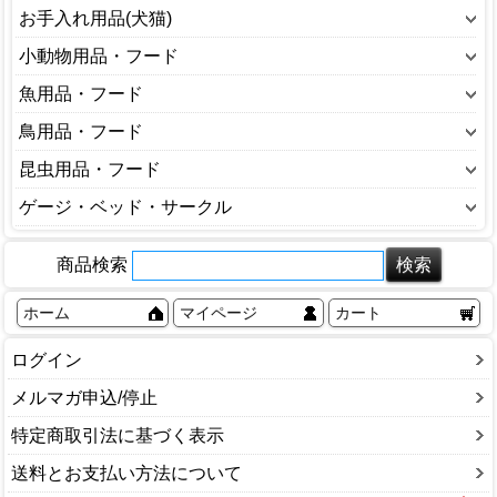
おもちゃ(犬)
ウェアー(猫)
お手入れ用品(犬猫)
キャリーバッグ・カート(犬)
おもちゃ(猫)
しつけ用品
小動物用品・フード
ゲージ・サークル(犬)
キャットフード
シャンプー・リンス
うさぎ用品
魚用品・フード
トイレ用品(犬)
キャリーバッグ・カート(猫)
トリミング
ハムスター用品
ポンプ
鳥用品・フード
ドッグフード
ゲージ・サークル(猫)
ノミ・ダニ対策用品
フェレット用品
ろ材・フィルター
ベッド・インテリア(犬)
インコ、オウム、鳥用品
昆虫用品・フード
トイレ用品(猫)
バスタブ(犬猫)
小動物ケージ・キャリー
魚のエサ
ミルク(犬)
その他
ベッド・インテリア(猫)
昆虫のえさ
ゲージ・ベッド・サークル
ペット用空気清浄機
小動物トイレ
照明器具
健康食品・サプリメント(犬)
鳥かご
ミルク(猫)
昆虫のマット
殺虫・防虫剤
ペットゲージ
小動物フード
水温管理用品
犬小屋
鳥のエサ
健康食品・サプリメント(猫)
商品検索
昆虫衛生用品
歯みがき
ペットサークル
小動物巣材
水槽
食器(犬)
鳥用品
食器(猫)
昆虫飼育セット
消臭剤・除菌剤
ペットベッド
小動物用品
ホーム
マイページ
カート
水槽用品
その他
飼育ケース
部分ケア（耳・目・肉球）
その他
その他
虫かご・飼育ケース
ログイン
その他
登り木
メルマガ申込/停止
鈴虫用品
特定商取引法に基づく表示
その他
送料とお支払い方法について