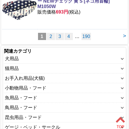
ー NEWチェック 黄 S [ネコ用首輪]
M1050W
販売価格
693円
(税込)
>
1
2
3
4
…
190
関連カテゴリ
犬用品
ウェアー(犬)
猫用品
おもちゃ(犬)
ウェアー(猫)
お手入れ用品(犬猫)
キャリーバッグ・カート(犬)
おもちゃ(猫)
しつけ用品
小動物用品・フード
ゲージ・サークル(犬)
キャットフード
シャンプー・リンス
うさぎ用品
魚用品・フード
トイレ用品(犬)
キャリーバッグ・カート(猫)
トリミング
ハムスター用品
ポンプ
鳥用品・フード
ドッグフード
ゲージ・サークル(猫)
ノミ・ダニ対策用品
フェレット用品
ろ材・フィルター
ベッド・インテリア(犬)
インコ、オウム、鳥用品
昆虫用品・フード
トイレ用品(猫)
バスタブ(犬猫)
小動物ケージ・キャリー
魚のエサ
ミルク(犬)
その他
ベッド・インテリア(猫)
昆虫のえさ
ゲージ・ベッド・サークル
ペット用空気清浄機