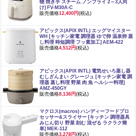
物 焼き芋 スチーム ノンフライ 2～3人向
け] FV-M30A-C
販売価格
12,400円
(税込)
アピックス(APIX INTL) エッグマイスター
WH [キッチン家電 調理器 ゆで卵 温泉卵 蒸
し料理 時短調理 フッ素加工] AEM-422
販売価格
4,512円
(税込)
アピックス(APIX INTL) 電気せいろ蒸し器
むしざんまい グレージュ [キッチン家電 調
理器 蒸し料理 野菜 肉 魚 ヘルシー料理]
AMZ-450GY
販売価格
8,136円
(税込)
マクロス(macros) ハンディーフードプロ
セッサー&スライサー [キッチン 調理器具
みじん切り 野菜 刻む 混ぜる ラクラク簡
単] MEK-112
販売価格
3,278円
(税込)