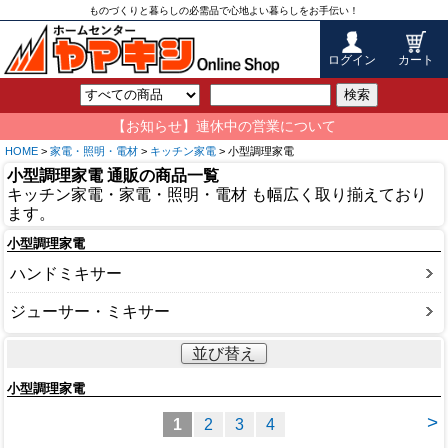
ものづくりと暮らしの必需品で心地よい暮らしをお手伝い！
ログイン
カート
検索
【お知らせ】連休中の営業について
HOME
>
家電・照明・電材
>
キッチン家電
> 小型調理家電
小型調理家電 通販の商品一覧
キッチン家電・家電・照明・電材 も幅広く取り揃えており
ます。
小型調理家電
ハンドミキサー
ジューサー・ミキサー
並び替え
小型調理家電
>
1
2
3
4