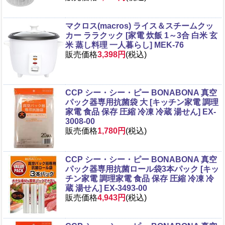
マクロス(macros) ライス＆スチームクッ
カー ララクック [家電 炊飯 1～3合 白米 玄
米 蒸し料理 一人暮らし] MEK-76
販売価格
3,398円
(税込)
CCP シー・シー・ピー BONABONA 真空
パック器専用抗菌袋 大 [キッチン家電 調理
家電 食品 保存 圧縮 冷凍 冷蔵 湯せん] EX-
3008-00
販売価格
1,780円
(税込)
CCP シー・シー・ピー BONABONA 真空
パック器専用抗菌ロール袋3本パック [キッ
チン家電 調理家電 食品 保存 圧縮 冷凍 冷
蔵 湯せん] EX-3493-00
販売価格
4,943円
(税込)