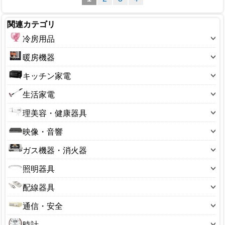
関連カテゴリ
冷房用品
扇風機
暖房機器
扇風機(小型)
こたつ本体
キッチン家電
扇風機(卓上)
こたつ部品
炊飯ジャー
生活家電
壁掛扇
石油ファンヒーター
電気コンロ
加湿器
冷風機・冷風扇
理美容・健康器具
石油ストーブ
電子レンジ
乾燥機
エアコン
シェーバー・バリカン
電気ストーブ
映像・音響
IHコンロ
空気清浄器
エアコンフィルター
ドライヤー・ヘアケア用品
セラミックヒーター
DVDプレーヤー
オーブントースター
ガス機器・消火器
除湿機
サーキュレーター
ボディケア・マッサージ機
オイルヒーター
オーディオ・ラジオ
コーヒーメーカー
ガステーブル
小型家電
照明器具
血圧計・電子体温計・万歩計
毛布・カーペット・寝具
スピーカー
フィッシュロースター
ガスホース
掃除機
シーリングライト
体重計
暖房備品
配線器具
テレビ
ホームベーカリー
ガス器具部品
冷蔵庫
センサーライト
電動歯ブラシ
コード付きタップ
ビデオ
ポット・ケトル
通信・安全
カセットコンロ
その他
管球・電球
その他
ステープル
ラジオ
ホットプレート・グリル鍋
アンテナ
トーチバーナー
時計