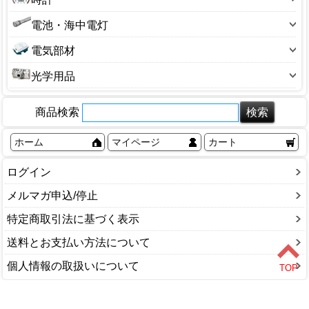
電気スタンド
延長コード・器具コード
もちつき機
セキュリティ用品
消火器
掛け時計
電池・海中電灯
電源アダプター
換気扇
チャイム・インターホン
目覚まし時計
懐中電灯
電線モール
小型調理家電
電気部材
電話機
腕時計
乾電池
食器乾燥機
キャップ・ボディ
防犯カメラ
光学用品
ステッカー
カメラ
タイマー
商品検索
双眼鏡・顕微鏡
タップ
望遠鏡
ホーム
マイページ
カート
配電盤・ブレーカー
老眼鏡
その他
ログイン
メルマガ申込/停止
特定商取引法に基づく表示
送料とお支払い方法について
個人情報の取扱いについて
ショップカテゴリ