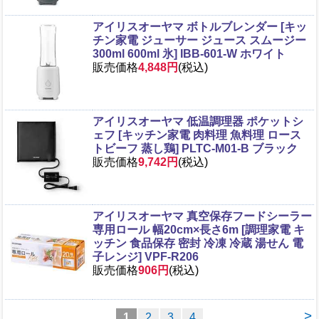
アイリスオーヤマ ボトルブレンダー [キッ
チン家電 ジューサー ジュース スムージー
300ml 600ml 氷] IBB-601-W ホワイト
販売価格
4,848円
(税込)
アイリスオーヤマ 低温調理器 ポケットシ
ェフ [キッチン家電 肉料理 魚料理 ロース
トビーフ 蒸し鶏] PLTC-M01-B ブラック
販売価格
9,742円
(税込)
アイリスオーヤマ 真空保存フードシーラー
専用ロール 幅20cm×長さ6m [調理家電 キ
ッチン 食品保存 密封 冷凍 冷蔵 湯せん 電
子レンジ] VPF-R206
販売価格
906円
(税込)
>
1
2
3
4