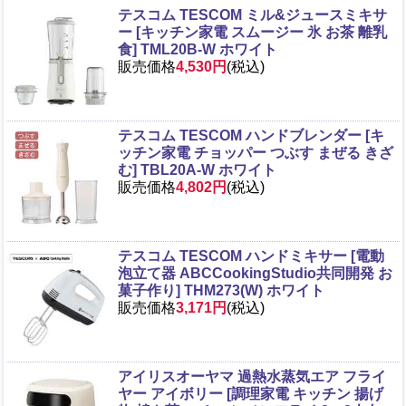
テスコム TESCOM ミル&ジュースミキサ
ー [キッチン家電 スムージー 氷 お茶 離乳
食] TML20B-W ホワイト
販売価格
4,530円
(税込)
テスコム TESCOM ハンドブレンダー [キ
ッチン家電 チョッパー つぶす まぜる きざ
む] TBL20A-W ホワイト
販売価格
4,802円
(税込)
テスコム TESCOM ハンドミキサー [電動
泡立て器 ABCCookingStudio共同開発 お
菓子作り] THM273(W) ホワイト
販売価格
3,171円
(税込)
アイリスオーヤマ 過熱水蒸気エア フライ
ヤー アイボリー [調理家電 キッチン 揚げ