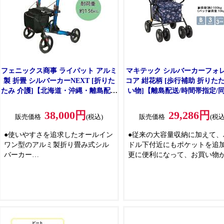
●非課税商品
●アルミ製で丈夫かつ軽量であ
座面幅37cmで快適な座り心地
供
●左右折り・縦折りの2段階折
能搭載で置き場所を取りませ
幅はわずか25.5cm
●多目的利用バッグとステッキ
フェニックス商事 ライパット アルミ
マキテック シルバーカーフォ
ダーが標準装備され、ノーパ
製 折畳 シルバーカーNEXT [折りた
コア 紺花柄 [歩行補助 折りたた
タイヤを採用
たみ 介護]【北海道・沖縄・離島配送
い物]【離島配送/時間帯指定/
●CE/FDA認証
不可】 ブルー 【C】【代引不可】
可】 TFR-20KH 【C】【代引
●ISO 13485:2016医療機器品
38,000円
29,286円
販売価格
(税込)
販売価格
(税込
システムの認証取得工場で生
●使いやすさを追求したオールイン
●従来の大容量収納に加えて、
ワン型のアルミ製折り畳み式シル
ドル下付近にもポケットを追
バーカー
更に便利になって、お買い物
※オールインワンとは、腰掛、ス
適です
テッキホルダ、多目的利用バッグ
などシルバーカー利用者にとって
必要なものが搭載されているこ
と。
●外出をより快適で魅力的なものに