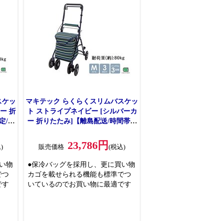
せた角度設定
●この製品は自立歩行できる方が、
より安定して歩行できるよう補助
的に使用するものです
スケッ
マキテック らくらくスリムバスケッ
ー 折
ト ストライプネイビー [シルバーカ
定/同
ー 折りたたみ]【離島配送/時間帯指
代引不
定/同梱不可】 YX-371SN 【C】【代
引不可】
23,786円
)
販売価格
(税込)
い物
●保冷バッグを採用し、更に買い物
でつ
カゴを載せられる機能も標準でつ
です
いているのでお買い物に最適です