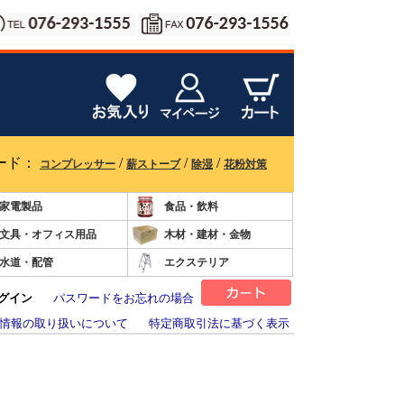
ード：
/
/
/
コンプレッサー
薪ストーブ
除湿
花粉対策
家電製品
食品・飲料
文具・オフィス用品
木材・建材・金物
水道・配管
エクステリア
グイン
パスワードをお忘れの場合
情報の取り扱いについて
特定商取引法に基づく表示