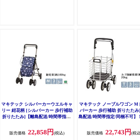
●手元駐車用ストッパシステム
●手元駐車用ストッパシステム
●折りたためて自立し持ち運びしや
●折りたためて自立し持ち運び
すい
すい
●2WAYキャスターでシーンに合わ
●2WAYキャスターでシーンに
せた角度設定
せた角度設定
マキテック シルバーカーウエルキャ
マキテック ノーブルワゴン M 
リー 紺花柄 [シルバーカー 歩行補助
バーカー 歩行補助 折りたたみ
折りたたみ]【離島配送/時間帯指定/
島配送/時間帯指定/同梱不可】 N
同梱不可】 YX-500KH 【C】【代引
1M 【C】【代引不可】
不可】
22,858円
22,743円
販売価格
(税込)
販売価格
(税込