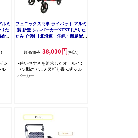
アルミ
フェニックス商事 ライパット アルミ
折りた
製 折畳 シルバーカーNEXT [折りた
島配送
たみ 介護]【北海道・沖縄・離島配送
可】
不可】 レッド 【C】【代引不可】
38,000円
)
販売価格
(税込)
イン
●使いやすさを追求したオールイン
シル
ワン型のアルミ製折り畳み式シル
バーカー
、ス
※オールインワンとは、腰掛、ス
ッグ
テッキホルダ、多目的利用バッグ
って
などシルバーカー利用者にとって
こ
必要なものが搭載されているこ
と。
のに
●外出をより快適で魅力的なものに
ンが
する洗練された北欧風デザインが
特長
ムが
●医療機器メーカーの専門チームが
開発