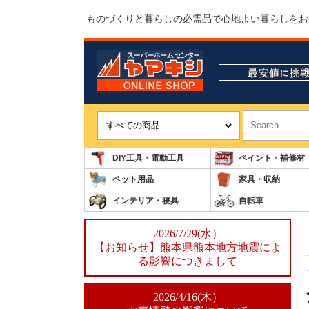
ものづくりと暮らしの必需品で心地よい暮らしをお
DIY工具・電動工具
ペイント・補修材
ペット用品
家具・収納
インテリア・寝具
自転車
2026/7/29(水）
【お知らせ】熊本県熊本地方地震によ
る影響につきまして
2026/4/16(木）