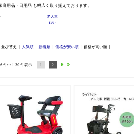
家庭用品・日用品 も幅広く取り揃えております。
・
老人車
（36）
並び替え
人気順
新着順
価格が安い順
価格が高い順
36 件中 1-30 件表示
1
2