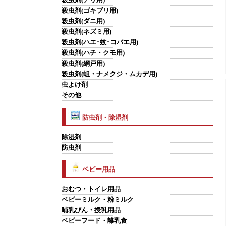
殺虫剤(ゴキブリ用)
殺虫剤(ダニ用)
殺虫剤(ネズミ用)
殺虫剤(ハエ･蚊･コバエ用)
殺虫剤(ハチ・クモ用)
殺虫剤(網戸用)
殺虫剤(蛆・ナメクジ・ムカデ用)
虫よけ剤
その他
防虫剤・除湿剤
除湿剤
防虫剤
ベビー用品
おむつ・トイレ用品
ベビーミルク・粉ミルク
哺乳びん・授乳用品
ベビーフード・離乳食