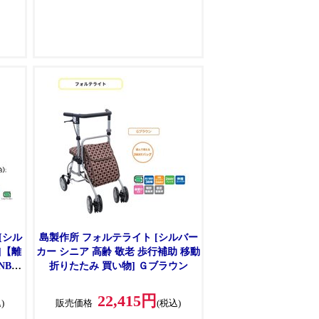
しや
合わ
[シル
島製作所 フォルテライト [シルバー
]【離
カー シニア 高齢 敬老 歩行補助 移動
BW-
折りたたみ 買い物] Ｇブラウン
22,415円
)
販売価格
(税込)