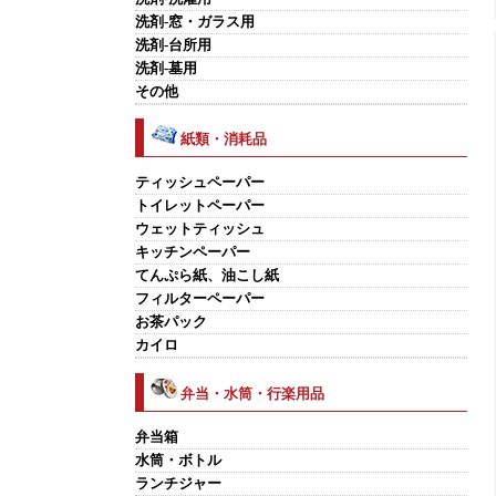
洗剤-窓・ガラス用
洗剤-台所用
洗剤-墓用
その他
紙類・消耗品
ティッシュペーパー
トイレットペーパー
ウェットティッシュ
キッチンペーパー
てんぷら紙、油こし紙
フィルターペーパー
お茶パック
カイロ
弁当・水筒・行楽用品
弁当箱
水筒・ボトル
ランチジャー