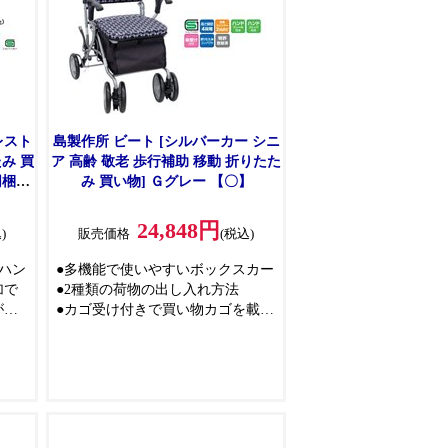
り、
●アルミ製で丈夫かつ軽量であり、
を提
座面幅37cmで快適な座り心地を提
供
畳機
●左右折り・縦折りの2段階折畳機
ん、
能搭載で置き場所を取りません、
幅はわずか25.5cm
ホル
●多目的利用バッグとステッキホル
レスト
島製作所 ビート [シルバーカー シニ
ンク
ダーが標準装備され、ノーパンク
み 買
ア 高齢 敬老 歩行補助 移動 折りたた
タイヤを採用
同梱不
み 買い物] Ｇグレー 【〇】
●CE/FDA認証
不可】
質管理
●ISO 13485:2016医療機器品質管理
24,848円
)
販売価格
(税込)
産
システムの認証取得工場で生産
ハン
●多機能で使いやすいボックスカー
加で
●2種類の荷物の出し入れ方法
が快
●カゴ受け付きで買い物カゴを載せ
られる
●手元駐車用ストッパシステム
●折りたためて自立し持ち運びしや
すい
●折りたたみ防止ロック
●2WAYキャスターでシーンに合わ