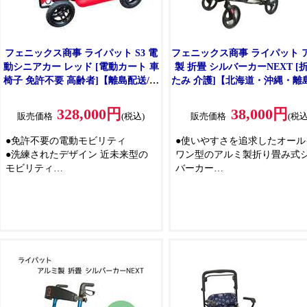
フェニックス商事 ライパット S3 電
フェニックス商事 ライパット 
動シニアカー レッド [電動カート 車
製 折畳 シルバーカーNEXT [
椅子 免許不要 高齢者]【離島配送/時
たみ 介護]【北海道・沖縄・離
間帯指定/同梱不可】 LPS3 【C】
不可】 グレー 【C】【代引不
【代引不可】
328,000円
38,000円
販売価格
(税込)
販売価格
(税込
●免許不要の電動モビリティ
●使いやすさを追求したオール
●洗練されたデザイン 近未来型の
ワン型のアルミ製折り畳み式
モビリティ
バーカー
●最高速度は時速6kmと人が歩くく
※オールインワンとは、腰掛
らいの速度
テッキホルダ、多目的利用バ
●道路交通法で歩行者と同じ扱いで
などシルバーカー利用者にと
歩道走行可
必要なものが搭載されている
●免許返納された方の足代わりに
と。
●1回の充電で約40km走行可能
●外出をより快適で魅力的なも
●2段階折り畳み式でコンパクト収
する洗練された北欧風デザイ
納
特長
●安心の個人賠償責任保険付き(1年
●医療機器メーカーの専門チー
間)
開発