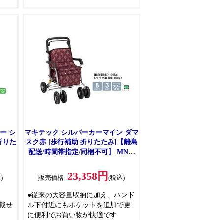
ー シ
マキテック シルバーカーマイン ダマ
スク赤 [歩行補助 折りたたみ]【離島
】
配送/時間帯指定/同梱不可】 MNB-
01RD 【C】【代引不可】
23,358円
)
販売価格
(税込)
●従来の大容量収納に加え、ハンド
載せ
ル下付近にもポケットを追加で更
に便利でお買い物が快適です