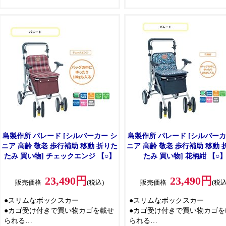
すい
●折りたたみ防止ロック
●2WAYキャスターでシーンに合わ
せた角度設定
●この製品は自立歩行できる方が、
より安定して歩行できるよう補助
的に使用するものです
島製作所 パレード [シルバーカー シ
島製作所 パレード [シルバーカ
ニア 高齢 敬老 歩行補助 移動 折りた
ニア 高齢 敬老 歩行補助 移動 折りた
たみ 買い物] チェックエンジ 【○】
たみ 買い物] 花柄紺 【○
23,490円
23,490円
販売価格
(税込)
販売価格
(税込
●スリムなボックスカー
●スリムなボックスカー
●カゴ受け付きで買い物カゴを載せ
●カゴ受け付きで買い物カゴを
られる
られる