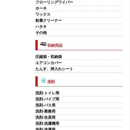
フローリングワイパー
ホーキ
ワックス
粘着クリーナー
ハタキ
その他
収納用品
圧縮袋・収納袋
エアコンカバー
たんす、押入れシート
洗剤
洗剤-トイレ用
洗剤-パイプ用
洗剤-バス用
洗剤-業務用
洗剤-住居用
洗剤-洗濯槽用
洗剤-洗濯用