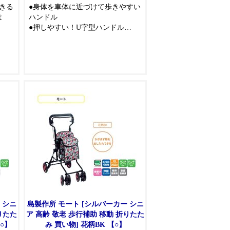
きる
●身体を車体に近づけて歩きやすい
は
ハンドル
●押しやすい！U字型ハンドル
●車体をより身体に近づけられるの
で押しやすく安定した歩行ができ
ます
●ブレーキと駐車用ストッパの一体
型システム
●シーンに合わせて形を変えられる
3WAYバッグ
●2WAYキャスターでシーンに合わ
せた角度設定
●直進固定(0度)、左右各60度の2種
類の設定ができます
●折りたためて自立し持ち運びしや
すい
●固定用ロックレバーを解除し、ハ
ンドルを下へスライドするだけで
簡単にたためます
※この製品は自立歩行できる方
 シニ
島製作所 モート [シルバーカー シニ
が、より安定して歩行できるよう
ア 高齢 敬老 歩行補助 移動 折りたた
補助的に使用するものです
○】
み 買い物] 花柄BK 【○】