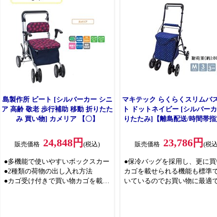
する洗練された北欧風デザインが
特長
●医療機器メーカーの専門チームが
開発
●アルミ製で丈夫かつ軽量であり、
座面幅37cmで快適な座り心地を提
供
●左右折り・縦折りの2段階折畳機
能搭載で置き場所を取りません、
幅はわずか25.5cm
●多目的利用バッグとステッキホル
島製作所 ビート [シルバーカー シニ
マキテック らくらくスリムバ
ダーが標準装備され、ノーパンク
ア 高齢 敬老 歩行補助 移動 折りたた
ト ドットネイビー [シルバーカ
タイヤを採用
み 買い物] カメリア 【〇】
りたたみ]【離島配送/時間帯指
●CE/FDA認証
梱不可】 YX-371DN 【C】【
●ISO 13485:2016医療機器品質管理
可】
24,848円
23,786円
販売価格
(税込)
販売価格
(税込
システムの認証取得工場で生産
●多機能で使いやすいボックスカー
●保冷バッグを採用し、更に買
●2種類の荷物の出し入れ方法
カゴを載せられる機能も標準
●カゴ受け付きで買い物カゴを載せ
いているのでお買い物に最適
られる
●手元駐車用ストッパシステム
●折りたためて自立し持ち運びしや