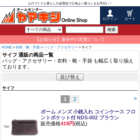
ものづくりと暮らしの必需品で心地よい暮らしをお手伝い！
ログイン
カート
検索
【お知らせ】連休中の営業について
HOME
>
衣料・靴・手袋
>
バッグ・アクセサリー
> サイフ
サイフ 通販の商品一覧
バッグ・アクセサリー・衣料・靴・手袋 も幅広く取り揃え
ております。
並び替え
サイフ
>
1
2
ポーム メンズ 小銭入れ コインケース フロ
ントポケット付 NDS-002 ブラウン
販売価格
419円
(税込)