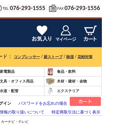
ード：
/
/
/
コンプレッサー
薪ストーブ
除湿
花粉対策
家電製品
食品・飲料
文具・オフィス用品
木材・建材・金物
水道・配管
エクステリア
グイン
パスワードをお忘れの場合
情報の取り扱いについて
特定商取引法に基づく表示
> カーナビ・テレビ