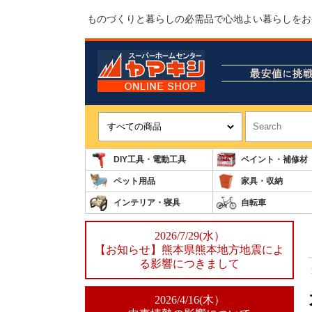
ものづくりと暮らしの必需品で心地よい暮らしをお
DIY工具・電動工具
ペイント・補修材
ペット用品
家具・収納
インテリア・寝具
自転車
2026/7/29(水）
【お知らせ】熊本県熊本地方地震によ
る影響につきまして
2026/4/16(木）