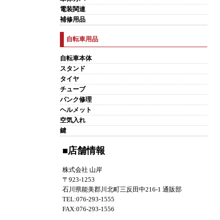
電装関連
補修用品
自転車用品
自転車本体
スタンド
タイヤ
チューブ
パンク修理
ヘルメット
空気入れ
鍵
■店舗情報
株式会社 山岸
〒923-1253
石川県能美郡川北町三反田中216-1 通販部
TEL:076-293-1555
FAX:076-293-1556