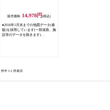
14,978円
販売価格
(税込)
●2016年1月末までの地図データ(春
版)を採用しています(一部道路、施
設等のデータを除きます)
●日本全国1333都市の詳細地図を収
録しています
●全国約6万件以上、旅行ガイドブ
ック約200冊分を収納しており、日
本全国あらゆる場所の旅行・観光
情報を検索できます(2016年度版る
るぶDATA)
1 件中 1-1 件表示
●車のエンジンON/OFFに合わせ
て、カーナビの電源もON/OFF連動
します(目的地を記憶して、ルート
走行を再スタートすることができ
ます)
●パソコンに保存されている音楽/
動画/画像データファイルを、市販
のmicroSDカードに保存して、再