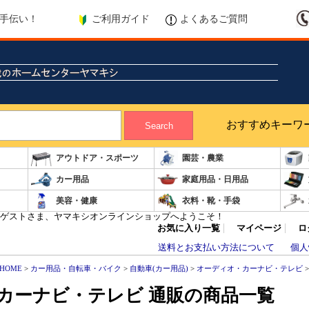
ご利用ガイド
よくあるご質問
手伝い！
おすすめキーワ
Search
アウトドア・スポーツ
園芸・農業
カー用品
家庭用品・日用品
美容・健康
衣料・靴・手袋
ゲストさま、ヤマキシオンラインショップへようこそ！
お気に入り一覧
マイページ
ロ
送料とお支払い方法について
個人
HOME
>
カー用品・自転車・バイク
>
自動車(カー用品)
>
オーディオ・カーナビ・テレビ
カーナビ・テレビ 通販の商品一覧