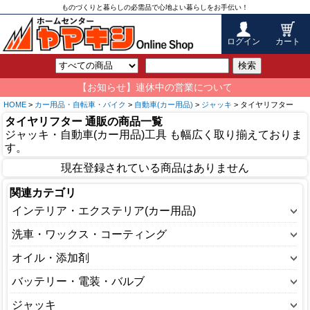
ものづくりと暮らしの必需品で心地よい暮らしをお手伝い！
ログイン
カート
検索
【お知らせ】連休中の営業について
HOME
>
カー用品・自転車・バイク
>
自動車(カー用品)
>
ジャッキ
> タイヤリフター
タイヤリフター 通販の商品一覧
ジャッキ・自動車(カー用品)工具 も幅広く取り揃えておりま
す。
現在登録されている商品はありません
関連カテゴリ
インテリア・エクステリア(カー用品)
インテリア(内装)
洗車・ワックス・コーティング
エクステリア(外装)
カーシャンプー
オイル・添加剤
その他
クリーナー(ガラス用)
オイル
バッテリー・電装・バルブ
解氷用品
クリーナー(タイヤ用)
オイルエレメント
インバーター・コンバーター
ジャッキ
携帯電話用品