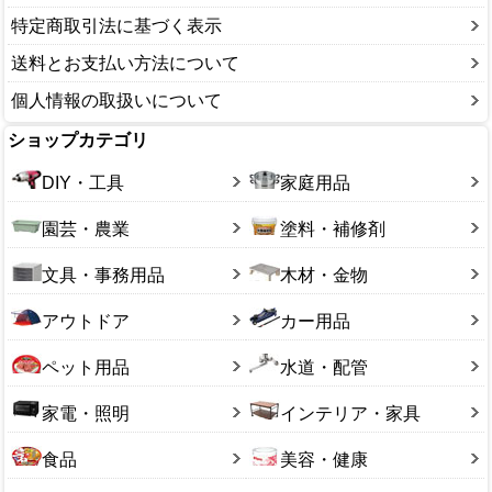
補修用品
空気入れ
特定商取引法に基づく表示
鍵
送料とお支払い方法について
個人情報の取扱いについて
ショップカテゴリ
DIY・工具
家庭用品
園芸・農業
塗料・補修剤
文具・事務用品
木材・金物
アウトドア
カー用品
ペット用品
水道・配管
家電・照明
インテリア・家具
食品
美容・健康