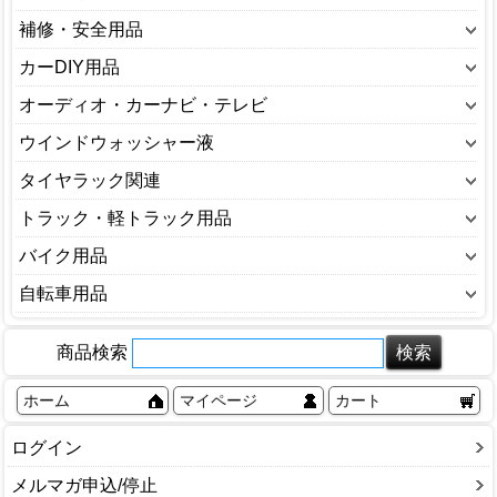
クリーナー(外装用)
オイルジョッキー
バッテリー用品
～１トンジャッキ
補修・安全用品
消臭剤(カー用品)
クリーナー(内装用)
オイル添加剤
ブースターケーブル
～４トンジャッキ
芳香剤(カー用品)
カースプレー
カーDIY用品
コーティング
ガソリン携行缶
マーカーランプ
１トン～2トンジャッキ
キズペン
その他
エーモン
オーディオ・カーナビ・テレビ
クーラント
電球・バルブ
２トン～３トンジャッキ
ソフト99
ワックス
水抜き剤
カーナビ・テレビ
ウインドウォッシャー液
電装用品
３トン～４トンジャッキ
タッチペン
洗車用品
ドライブレコーダー
ウインドウォッシャー液
タイヤラック関連
ウインチ
ホルツ
タイヤラック関連
トラック・軽トラック用品
トラック・軽トラック用品
バイク用品
ウェア
自転車用品
オイル関連
自転車本体
商品検索
その他
スタンド
ヘルメット（バイク）
タイヤ
ホーム
マイページ
カート
ボディカバー・ハンドルカバー
チューブ
車体カバー
ログイン
パンク修理
電装関連
ヘルメット
メルマガ申込/停止