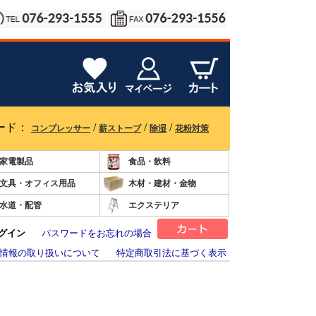
ード：
/
/
/
コンプレッサー
薪ストーブ
除湿
花粉対策
家電製品
食品・飲料
文具・オフィス用品
木材・建材・金物
水道・配管
エクステリア
グイン
パスワードをお忘れの場合
情報の取り扱いについて
特定商取引法に基づく表示