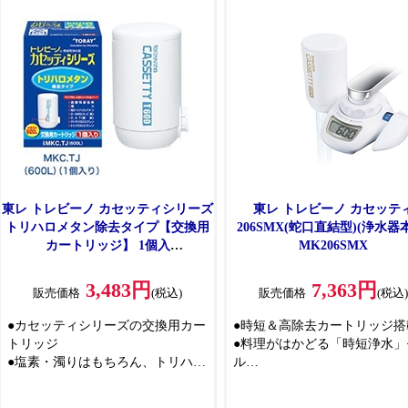
東レ トレビーノ カセッティシリーズ
東レ トレビーノ カセッテ
トリハロメタン除去タイプ【交換用
206SMX(蛇口直結型)(浄水器
カートリッジ】 1個入
MK206SMX
MKC.TJ(600L)
3,483円
7,363円
販売価格
(税込)
販売価格
(税込
●カセッティシリーズの交換用カー
●時短＆高除去カートリッジ搭
トリッジ
●料理がはかどる「時短浄水」
●塩素・濁りはもちろん、トリハロ
ル
メタンも除去して安心
●デジタルサイン
●外して洗えるキャップ