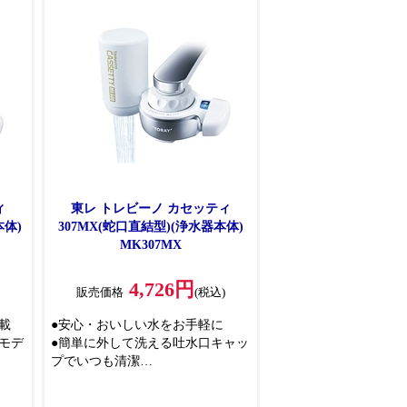
ィ
東レ トレビーノ カセッティ
本体)
307MX(蛇口直結型)(浄水器本体)
MK307MX
4,726円
)
販売価格
(税込)
載
●安心・おいしい水をお手軽に
モデ
●簡単に外して洗える吐水口キャッ
プでいつも清潔
●原水シャワーは手あたりやさし
く、水はね少ない極細シャワー