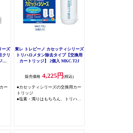
リーズ
東レ トレビーノ カセッティシリーズ
目クリ
トリハロメタン除去タイプ【交換用
ジ】1
カートリッジ】 2個入 MKC.T2J
4,225円
)
販売価格
(税込)
カー
●カセッティシリーズの交換用カー
トリッジ
●塩素・濁りはもちろん、トリハロ
メタンも除去して安心