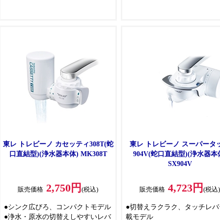
東レ トレビーノ カセッティ308T(蛇
東レ トレビーノ スーパータ
口直結型)(浄水器本体) MK308T
904V(蛇口直結型)(浄水器本
SX904V
2,750円
4,723円
販売価格
(税込)
販売価格
(税込
●シンク広びろ、コンパクトモデル
●切替えラクラク、タッチレバ
●浄水・原水の切替えしやすいレバ
載モデル