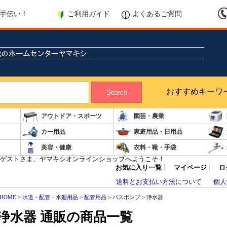
ご利用ガイド
よくあるご質問
手伝い！
おすすめキーワ
Search
アウトドア・スポーツ
園芸・農業
カー用品
家庭用品・日用品
美容・健康
衣料・靴・手袋
ゲストさま、ヤマキシオンラインショップへようこそ！
お気に入り一覧
マイページ
ロ
送料とお支払い方法について
個人
HOME
>
水道・配管・水廻用品
>
配管用品
>
バスポンプ
> 浄水器
浄水器 通販の商品一覧