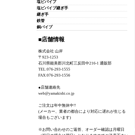
塩ビパイプ
塩ビパイプ継ぎ手
継ぎ手
鉄管
銅パイプ
■店舗情報
株式会社 山岸
〒923-1253
石川県能美郡川北町三反田中216-1 通販部
TEL:076-293-1555
FAX:076-293-1556
●店舗連絡先
web@yamakishi.co.jp
ご注文は年中無休中!!
(メーカー、業者の都合により対応に遅れが生じる
場合もございます)
※お問い合わせのご返答、オーダー確認は月曜日