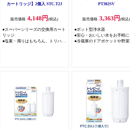
カートリッジ】2個入 STC.T2J
PT302SV
4,148円
3,363円
販売価格
(税込)
販売価格
(税込
●スーパーシリーズの交換用カート
●ポット型浄水器
リッジ
●安心・おいしい水をお手軽に
●塩素・濁りはもちろん、トリハロ
●冷蔵庫のドアポケットや野菜
メタンも除去して安心
もすっきり収まります
※冷蔵庫によって、ドアポケ
及び野菜室の寸法や構造上収
きない場合があります。
●「注ぐ時に持ちやすい」「野
などからでも楽に取り出せる」
つの動作の安定性を考えたグ
プのライン
●利便性と美しさを兼ね備えた
ートデザインに仕上げました