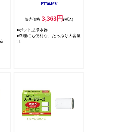
PT304SV
3,363円
)
販売価格
(税込)
●ポット型浄水器
●料理にも便利な、たっぷり大容量
室に
2L
●冷蔵庫のドアポケットに収まるス
ット
リム設計
納で
●にぎりやすい取っ手で持ちやす
く、注ぎやすい
菜室
、2
リッ
スマ