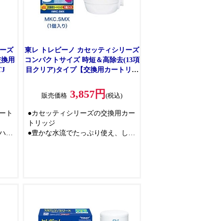
リーズ
東レ トレビーノ カセッティシリーズ
交換用
コンパクトサイズ 時短＆高除去(13項
J
目クリア)タイプ【交換用カートリッ
ジ】1個入 MKC.SMX
3,857円
)
販売価格
(税込)
ート
●カセッティシリーズの交換用カー
トリッジ
ハロ
●豊かな水流でたっぷり使え、しっ
かり浄水
●料理が素早くはかどります