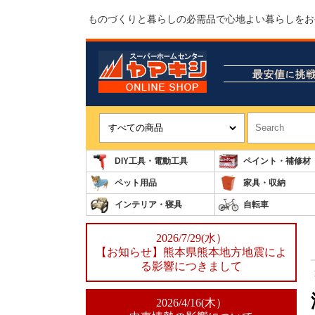
ものづくりと暮らしの必需品で心地よい暮らしをお
DIY工具・電動工具
ペイント・補修材
ペット用品
家具・収納
インテリア・寝具
自転車
2026/7/29(水）
【お知らせ】熊本県熊本地方地震によ
る影響につきまして
2026/4/16(木）