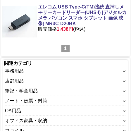
エレコム USB Type-C(TM)接続 直挿しメ
モリーカードリーダー(UHS-I) [デジタルカ
メラ パソコン スマホ タブレット 画像 映
像] MR3C-D20BK
販売価格
1,438円
(税込)
1
関連カテゴリ
事務用品
事務用品小物
店舗用品
カッター・はさみ
PP袋
筆記・学童用品
穴あけ・ホチキス
レジスター
ペン
ノート・伝票・封筒
セロテープ
紙袋
鉛筆
ノート
OA用品
のり
電卓
消ゴム・修正液
メモ帳
PCアクセサリー
オフィス家具・収納
ブックエンド
その他
スタンプ
ルーズリーフ
記録メディア
デスクマット
ファイルボックス
ファイル