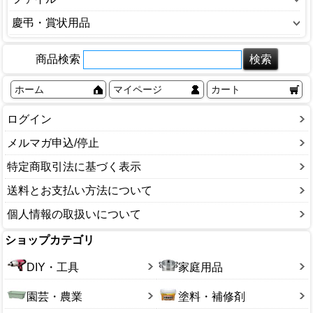
絵の具・クレヨン・画筆
レポート用紙
インクカートリッジ
印鑑・スタンプ
CDケース・ラック
アルバム
慶弔・賞状用品
学校用品
集計用紙
スマートフォン関連
黒板・ボード
レターケース
カードケース
書道用品
のし袋・のし紙
伝票・帳簿
テプラ用品
事務機器
金庫
商品検索
クリアファイル
定規
金封
封筒・便箋
ラベルシール
カレンダー
その他
クリップボード
万年筆
祝儀用品
その他
ホーム
マイページ
カート
ラベルプリント
名札・ストラップ・製図
バインダー
その他
色紙・短冊
ラミネート用品
その他
ファイルBOX
ログイン
正月年賀用品
FAX用紙
名刺整理ケース
その他
メルマガ申込/停止
その他
その他
特定商取引法に基づく表示
送料とお支払い方法について
個人情報の取扱いについて
ショップカテゴリ
DIY・工具
家庭用品
園芸・農業
塗料・補修剤