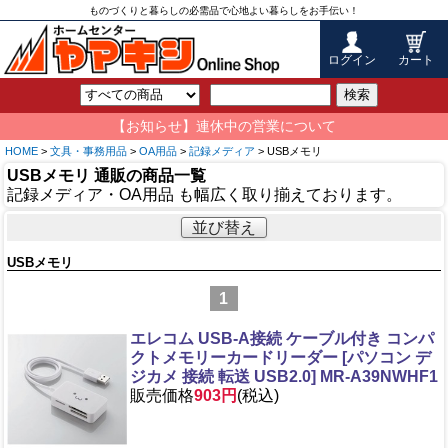
ものづくりと暮らしの必需品で心地よい暮らしをお手伝い！
ログイン
カート
検索
【お知らせ】連休中の営業について
HOME
>
文具・事務用品
>
OA用品
>
記録メディア
> USBメモリ
USBメモリ 通販の商品一覧
記録メディア・OA用品 も幅広く取り揃えております。
並び替え
USBメモリ
1
エレコム USB-A接続 ケーブル付き コンパ
クトメモリーカードリーダー [パソコン デ
ジカメ 接続 転送 USB2.0] MR-A39NWHF1
販売価格
903円
(税込)