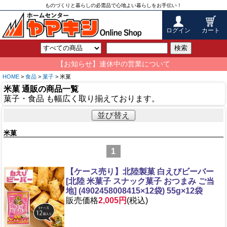
ものづくりと暮らしの必需品で心地よい暮らしをお手伝い！
ログイン
カート
検索
【お知らせ】連休中の営業について
HOME
>
食品
>
菓子
> 米菓
米菓 通販の商品一覧
菓子・食品 も幅広く取り揃えております。
並び替え
米菓
1
【ケース売り】北陸製菓 白えびビーバー
[北陸 米菓子 スナック菓子 おつまみ ご当
地] (4902458008415×12袋) 55g×12袋
販売価格
2,005円
(税込)