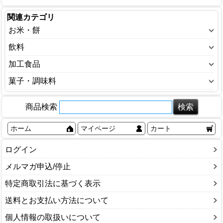
関連カテゴリ
お米・餅
白米
飲料
玄米
お茶・ドリンク
加工食品
餅
ソフトドリンク
カップ麺
菓子・調味料
もち米
ミネラルウォーター
缶詰
菓子
鏡餅
野菜・果汁
商品検索
乾麺
穀物
海苔
調味料
ホーム
マイページ
カート
ログイン
メルマガ申込/停止
特定商取引法に基づく表示
送料とお支払い方法について
個人情報の取扱いについて