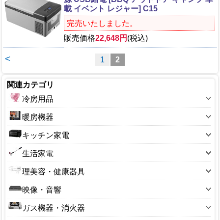
載 イベント レジャー] C15
完売いたしました。
販売価格
22,648円
(税込)
<
1
2
関連カテゴリ
冷房用品
扇風機
暖房機器
扇風機(小型)
こたつ本体
キッチン家電
扇風機(卓上)
こたつ部品
炊飯ジャー
生活家電
壁掛扇
石油ファンヒーター
電気コンロ
加湿器
冷風機・冷風扇
理美容・健康器具
石油ストーブ
電子レンジ
乾燥機
エアコン
シェーバー・バリカン
電気ストーブ
映像・音響
IHコンロ
空気清浄器
エアコンフィルター
ドライヤー・ヘアケア用品
セラミックヒーター
DVDプレーヤー
オーブントースター
ガス機器・消火器
除湿機
サーキュレーター
ボディケア・マッサージ機
オイルヒーター
オーディオ・ラジオ
コーヒーメーカー