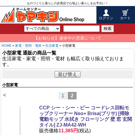
ものづくりと暮らしの必需品で心地よい暮らしをお手伝い！
ログイン
カート
検索
【お知らせ】連休中の営業について
HOME
>
家電・照明・電材
>
生活家電
> 小型家電
小型家電 通販の商品一覧
生活家電・家電・照明・電材 も幅広く取り揃えておりま
す。
並び替え
小型家電
<
1
2
CCP シー・シー・ピー コードレス回転モ
ップクリーナー Neo+ Brisa(ブリサ) [掃除
電動モップ 水拭き フローリング 壁 窓 玄関
タイル] ZJ-MA42-WH
販売価格
11,365円
(税込)