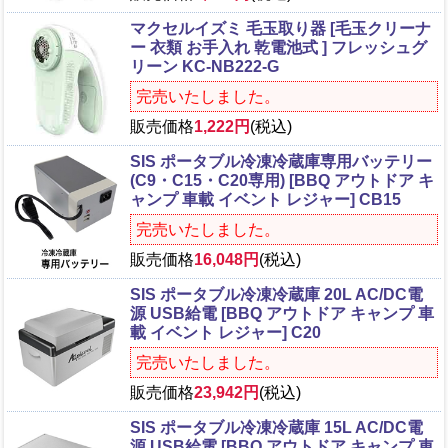
マクセルイズミ 毛玉取り器 [毛玉クリーナ
ー 衣類 お手入れ 乾電池式 ] フレッシュグ
リーン KC-NB222-G
完売いたしました。
販売価格
1,222円
(税込)
SIS ポータブル冷凍冷蔵庫専用バッテリー
(C9・C15・C20専用) [BBQ アウトドア キ
ャンプ 車載 イベント レジャー] CB15
完売いたしました。
販売価格
16,048円
(税込)
SIS ポータブル冷凍冷蔵庫 20L AC/DC電
源 USB給電 [BBQ アウトドア キャンプ 車
載 イベント レジャー] C20
完売いたしました。
販売価格
23,942円
(税込)
SIS ポータブル冷凍冷蔵庫 15L AC/DC電
源 USB給電 [BBQ アウトドア キャンプ 車