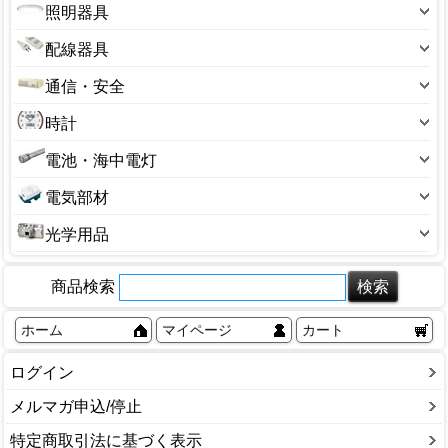
ガステーブル
小型家電
照明器具
血圧計・電子体温計・万歩計
毛布・カーペット・寝具
スピーカー
フィッシュロースター
ガスホース
掃除機
シーリングライト
体重計
暖房備品
配線器具
テレビ
ホームベーカリー
ガス器具部品
冷蔵庫
センサーライト
電動歯ブラシ
コード付きタップ
ビデオ
ポット・ケトル
通信・安全
カセットコンロ
その他
管球・電球
その他
ステープル
ラジオ
ホットプレート・グリル鍋
アンテナ
トーチバーナー
時計
電気スタンド
延長コード・器具コード
もちつき機
セキュリティ用品
消火器
掛け時計
電池・海中電灯
電源アダプター
換気扇
チャイム・インターホン
目覚まし時計
懐中電灯
電線モール
小型調理家電
電気部材
電話機
腕時計
乾電池
食器乾燥機
キャップ・ボディ
防犯カメラ
光学用品
ステッカー
カメラ
タイマー
商品検索
双眼鏡・顕微鏡
タップ
望遠鏡
ホーム
マイページ
カート
配電盤・ブレーカー
老眼鏡
その他
ログイン
メルマガ申込/停止
特定商取引法に基づく表示