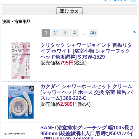
並び替え
洗面・浴室用品
>
1
2
3
4
…
46
クリタック シャワージョイント 首振りタ
イプ ホワイト [浴室小物 シャワーフック
ヘッド角度調整] SJSW-1529
販売価格
795円
(税込)
カクダイ シャワーホースセット クリーム
[シャワーヘッド ホース 交換 浴室 風呂 バ
スルーム] 366-222-C
販売価格
2,589円
(税込)
SANEI 浴室排水グレーチング 幅100×長さ
950mm [段差解消出入口用 呼び50VUパイ