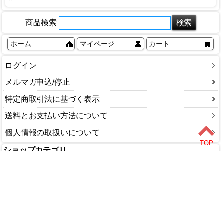
パッキン・ゴム
ベンリーカン
ボールバルブ
パッキン
エアーポンプ
鏡
散水栓BOX
減圧弁・安全弁
商品検索
排水ホース・金具
パイプクリーナー
排水ホース・金具
水栓柱
排水目皿
バスポンプ
排水目皿
ホーム
マイページ
カート
水道・配管用工具
バンド
ログイン
塩ビパイプ
塩ビパイプ継ぎ手
メルマガ申込/停止
継ぎ手
特定商取引法に基づく表示
鉄管
送料とお支払い方法について
銅パイプ
個人情報の取扱いについて
ショップカテゴリ
DIY・工具
家庭用品
園芸・農業
塗料・補修剤
文具・事務用品
木材・金物