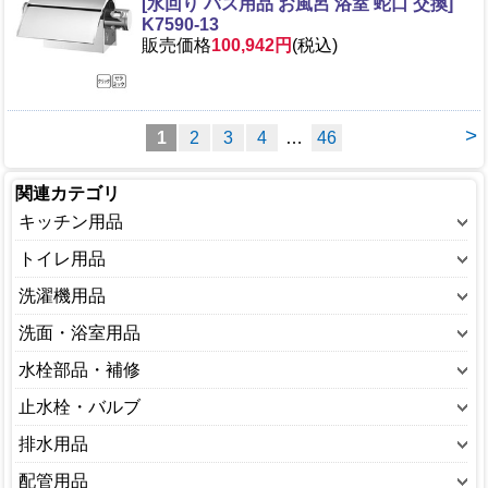
[水回り バス用品 お風呂 浴室 蛇口 交換]
K7590-13
販売価格
100,942円
(税込)
>
1
2
3
4
…
46
関連カテゴリ
キッチン用品
混合栓
トイレ用品
単水栓
便座
洗濯機用品
水栓部品
トイレ用部品
単水栓
洗面・浴室用品
パッキン・ゴム
パッキン
水栓部品
シャワー用品
水栓部品・補修
排水ホース・金具
水栓部品
パッキン・ゴム
混合栓
混合栓
止水栓・バルブ
排水目皿
排水ホース・金具
単水栓
単水栓
ストップバルブ
排水用品
水栓部品
散水栓
フードバルブ
ゴム栓
配管用品