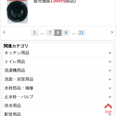
販売価格
1,005円
(税込)
<
>
1
…
7
8
9
…
21
関連カテゴリ
キッチン用品
混合栓
トイレ用品
単水栓
便座
洗濯機用品
水栓部品
トイレ用部品
単水栓
洗面・浴室用品
パッキン・ゴム
パッキン
水栓部品
シャワー用品
水栓部品・補修
排水ホース・金具
水栓部品
パッキン・ゴム
混合栓
混合栓
止水栓・バルブ
排水目皿
排水ホース・金具
単水栓
単水栓
ストップバルブ
排水用品
水栓部品
散水栓
フードバルブ
ゴム栓
配管用品