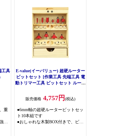
工具
す
先端工具
E-value(イーバリュー) 超硬ルーター
m
ビットセット [作業工具 先端工具 電
動トリマー工具 ビットセット ルータ
ービット] ERB6-10R
4,757円
販売価格
(税込)
、重
●6mm軸の超硬ルータービットセッ
ト10本組です
強力
●おしゃれな木製BOX付きで、ビッ
力と
トの保管整理に便利です
状の
●使用頻度の多いビットを揃えてい