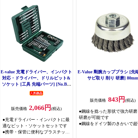
つ付属しており、付け替えは
不要で簡単に取り付けできま
E-value 充電ドライバー、インパクト
E-Value 剛腕カップブラシ [
対応・ドライバー、ドリルビット&
サビ取り 削り 研磨] 80m
ソケット [工具 先端パーツ] [No.BS-
429PCS]
843円
販売価格
(税込)
2,066円
販売価格
(税込)
●鋼線を捻った形状で強力研磨
研磨が可能です
●充電ドライバー・インパクトに最
●鋼線をドイツ製のきかいで超
適なビット・ソケットセットです
はヒネリを加えて強力な研削
●携帯・保管に便利なプラスチック
耐久性を持ったオリジナル形