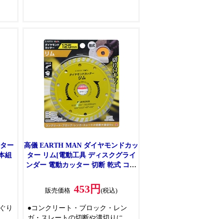
ます
の折
●木・合板・プラスチック・デコラ
た商
に最適です
トを
非常
ます
ッター
高儀 EARTH MAN ダイヤモンドカッ
3本組
ター リム[電動工具 ディスクグライ
ンダー 電動カッター 切断 乾式 コン
クリート レンガ] 125mm
453円
販売価格
(税込)
ぐり
●コンクリート・ブロック・レン
ガ・スレートの切断や溝切りに