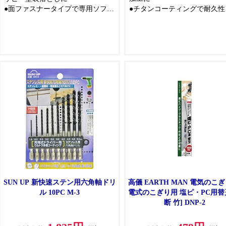
●面ファスナータイプで専用ソフト
●チタンコーティングで耐久性
パッドに簡単装着
摩耗性アップ
●目づまりしにくく軽くて使いやす
い！
SUN UP 新快速ステン用六角軸ドリ
高儀 EARTH MAN 電気のこぎ
ル 10PC M-3
電式のこぎり用 塩ピ・PC用替
断 竹] DNP-2