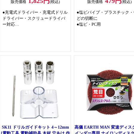
1,825円
479円
販売価格
(税込)
販売価格
(税込)
●充電式ドライバー・充電式ドリル
●塩ビパイプ・プラスチック・
ドライバー・スクリュードライバ
どの切断に
ー対応
●塩ビ・PC用
●ステンレス・難削材・一般鋼材・
軽金属などの穴あけに
●強ネジレ形状で軽く、速く穴あけ
できる特殊ウルトラ多層コーティ
ングにより耐熱性抜群のドリル刃
●ステンレス鋼に最適な溝形状で溶
着が少なくスムーズな穴あけがで
きます
●クロスシンニング加工（1.5mm以
上）でクイ込抜群、軽い切れ味
SK11 ドリルガイドキット 4～12mm
高儀 EARTH MAN 変速ディ
[電動工具 電動補助具 木材 穴あけ 作
インダー専用 ナイロンディスク