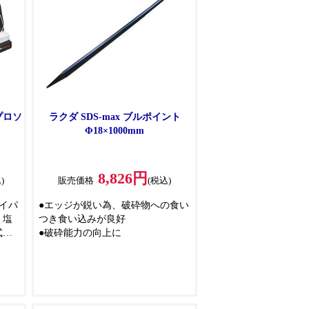
プロソ
ラクダ SDS-max ブルポイント
Φ18×1000mm
8,826円
)
販売価格
(税込)
イパ
●エッジが鋭い為、破砕物への食い
、塩
つき食い込みが良好
式レ
●破砕能力の向上に
解体
能で
枚ず