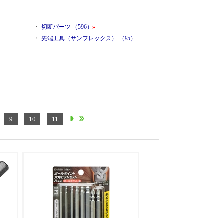
・
切断パーツ （596）
»
・
）
先端工具（サンフレックス） （95）
9
10
11