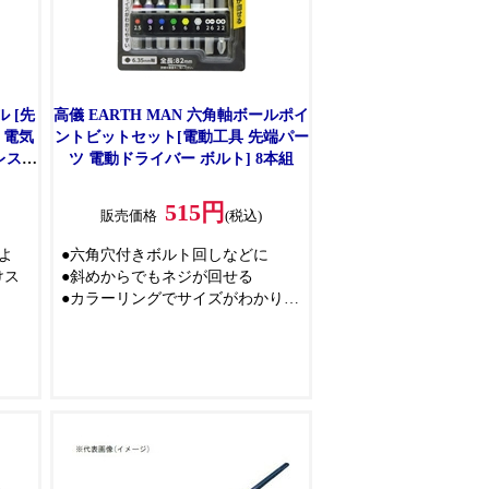
 [先
高儀 EARTH MAN 六角軸ボールポイ
 電気
ントビットセット[電動工具 先端パー
レス]
ツ 電動ドライバー ボルト] 8本組
515円
)
販売価格
(税込)
よ
●六角穴付きボルト回しなどに
けス
●斜めからでもネジが回せる
●カラーリングでサイズがわかりや
削抵
すい
が良
での
材料
ポン
り耐