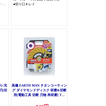
・耐
●切り口キレイ
り/充
高儀 EARTH MAN チタンコーティン
刃[切
グ ダイヤモンドディスク 研磨&切断
用[電動工具 切断 刃物 再研磨] TD-
160