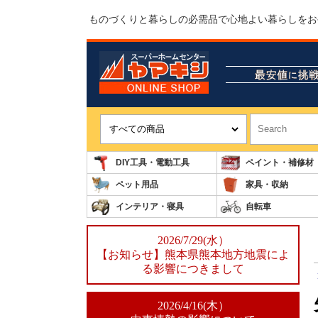
ものづくりと暮らしの必需品で心地よい暮らしをお
DIY工具・電動工具
ペイント・補修材
ペット用品
家具・収納
インテリア・寝具
自転車
2026/7/29(水）
【お知らせ】熊本県熊本地方地震によ
る影響につきまして
2026/4/16(木）