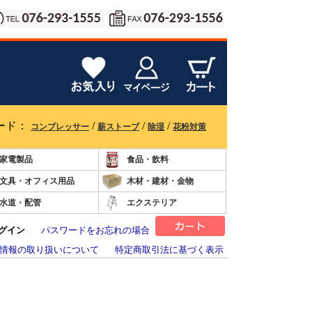
ード：
/
/
/
コンプレッサー
薪ストーブ
除湿
花粉対策
家電製品
食品・飲料
文具・オフィス用品
木材・建材・金物
水道・配管
エクステリア
グイン
パスワードをお忘れの場合
情報の取り扱いについて
特定商取引法に基づく表示