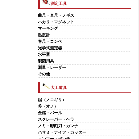
測定工具
曲尺・直尺・ノギス
ハカリ・マグネット
マーキング
温度計
巻尺・コンベ
光学式測定器
水平器
製図用具
測量・レーザー
その他
大工道具
鋸（ノコギリ）
斧（オノ）
金槌・バール
スクレーパー・ヘラ
ノミ・彫刻刀・カンナ
ハサミ・ナイフ・カッター
ハンマー・ポンチ