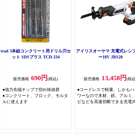
熱性に優れ、長寿命です
trad 3本組コンクリート用ドリル刃セ
アイリスオーヤマ 充電式レシ
ット SDSプラス TCD-334
ー18V JRS20
690円
13,458円
販売価格
(税込)
販売価格
(税込
●強力先端チップで切れ味抜群
●コードレスで軽量、しかもハ
●コンクリート、ブロック、モルタ
ワーなので木材、鉄、アルミ
ルに使えます
ビなどを高速切断できる充電
シプロソーです
●庭木の枝打ちや、粗大ごみの
など、様々な部材の切断が可
す
●木工用と鉄鋼用ブレードが1