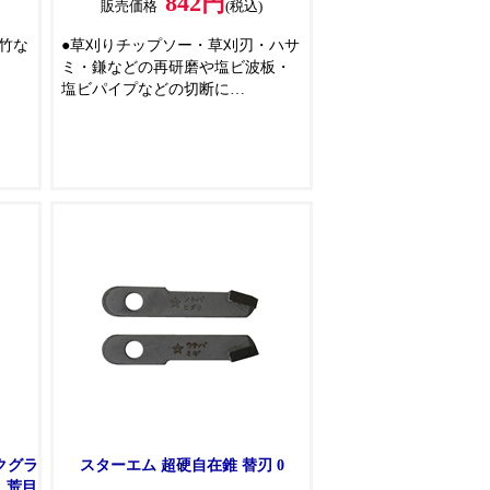
842円
販売価格
(税込)
竹な
●草刈りチップソー・草刈刃・ハサ
ミ・鎌などの再研磨や塩ビ波板・
塩ビパイプなどの切断に
●直進性にすぐれた独自の両面対称
スリット(PAT.)
スクグラ
スターエム 超硬自在錐 替刃 0
 荒目