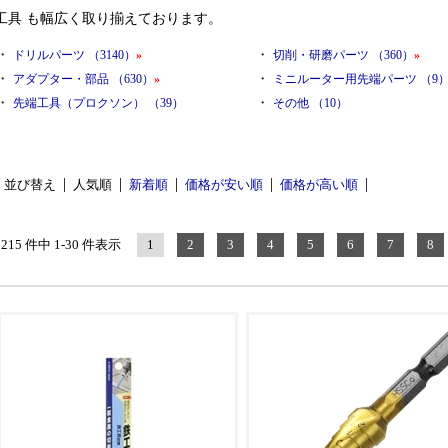
工具 も幅広く取り揃えております。
・
・
ドリルパーツ （3140）
»
切削・研磨パーツ （360）
»
・
・
アダプター・部品 （630）
»
ミニルーター用先端パーツ （9
・
・
先端工具（プロクソン） （39）
その他 （10）
並び替え
人気順
新着順
価格が安い順
価格が高い順
5215 件中 1-30 件表示
1
2
3
4
5
6
7
8