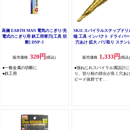
高儀 EARTH MAN 電気のこぎり/充
SK11 スパイラルステップドリル
電式のこぎり用 鉄工用替刃[工具 切
端 工具 インパクト ドライバー
断] DNP-3
穴あけ 拡大 バリ取り ステン
SSD-4
320円
1,333円
販売価格
(税込)
販売価格
(税込
●一般金属の切断に
●強ねじれスパイラル溝設計に
●鉄工用
り、切り粉の排出が良く穴あ
ピード抜群です
●独自の刃先角度設計により切
抗を軽減し、バッテリー効率
く充電インパクトドライバー
使用に最適です
●刃先シンニング加工により、
への食いつきが良くセンター
チ不要です
●チタンコーティング仕様によ