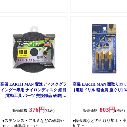
ケース入りです
ブラシです
●付属のイージーチャックを充電ド
●超強力なひねりにより、鋼線
ライバーに装着して使用すれば、
れを少なくし、安全性を高め
ワンタッチでビットの差し替えが
品です
できます
●すべての商品でバランステス
●六角軸鉄工ドリルで、木ネジの下
行っており、使用時の振動が
穴あけ、樹脂・薄軟鉄板への穴あ
に少なく安定した作業が出来
けが可能です
●ドライバービットで、木ネジ等の
締め付けが可能です
●ソケットで、ボルト・ナットの締
め付けが可能です
高儀 EARTH MAN 変速ディスクグラ
高儀 EARTH MAN 面取りカ
インダー専用 ナイロンディスク 細目
[電動ドリル 軽金属 座ぐり] 
[電動工具 パーツ 交換部品 研磨]
DGP-6
376円
803円
販売価格
(税込)
販売価格
(税込)
●ステンレス・アルミなどの研磨や
●軽金属などの面取り加工・座
サビ・塗装落としに
加工に