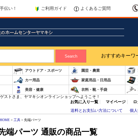
ご利用ガイド
よくあるご質問
手伝い！
おすすめキーワ
Search
アウトドア・スポーツ
園芸・農業
カー用品
家庭用品・日用品
美容・健康
衣料・靴・手袋
ゲストさま、ヤマキシオンラインショップへようこそ！
お気に入り一覧
マイページ
ロ
送料とお支払い方法について
個人
HOME
>
工具
> 先端パーツ
先端パーツ 通販の商品一覧