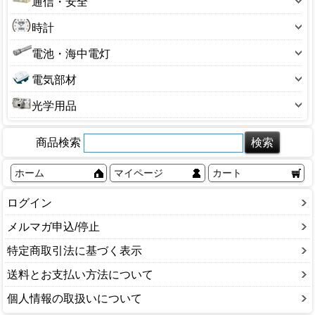
通信・安全
カセットコンロ
その他
管球・電球
その他
ステープル
ラジオ
ホットプレート・グリル鍋
アンテナ
トーチバーナー
時計
電気スタンド
延長コード・器具コード
もちつき機
セキュリティ用品
消火器
掛け時計
電池・海中電灯
電源アダプター
換気扇
チャイム・インターホン
目覚まし時計
懐中電灯
電線モール
小型調理家電
電気部材
電話機
腕時計
乾電池
食器乾燥機
キャップ・ボディ
防犯カメラ
光学用品
ステッカー
カメラ
タイマー
商品検索
双眼鏡・顕微鏡
タップ
望遠鏡
ホーム
マイページ
カート
配電盤・ブレーカー
老眼鏡
その他
ログイン
メルマガ申込/停止
特定商取引法に基づく表示
送料とお支払い方法について
個人情報の取扱いについて