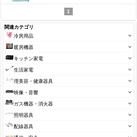
1
関連カテゴリ
冷房用品
扇風機
暖房機器
扇風機(小型)
こたつ本体
キッチン家電
扇風機(卓上)
こたつ部品
炊飯ジャー
生活家電
壁掛扇
石油ファンヒーター
電気コンロ
加湿器
冷風機・冷風扇
理美容・健康器具
石油ストーブ
電子レンジ
乾燥機
エアコン
シェーバー・バリカン
電気ストーブ
映像・音響
IHコンロ
空気清浄器
エアコンフィルター
ドライヤー・ヘアケア用品
セラミックヒーター
DVDプレーヤー
オーブントースター
ガス機器・消火器
除湿機
サーキュレーター
ボディケア・マッサージ機
オイルヒーター
オーディオ・ラジオ
コーヒーメーカー
ガステーブル
小型家電
照明器具
血圧計・電子体温計・万歩計
毛布・カーペット・寝具
スピーカー
フィッシュロースター
ガスホース
掃除機
シーリングライト
体重計
暖房備品
配線器具
テレビ
ホームベーカリー
ガス器具部品
冷蔵庫
センサーライト
電動歯ブラシ
コード付きタップ
ビデオ
ポット・ケトル