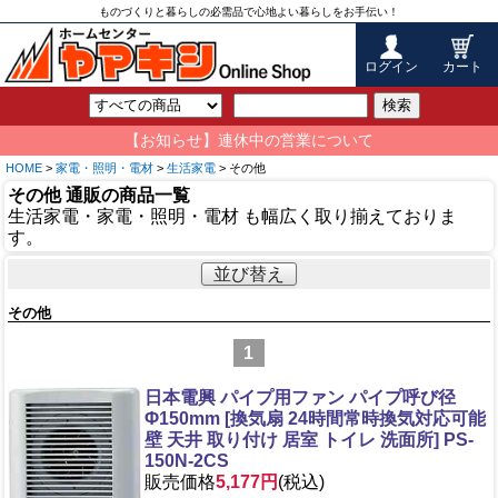
ものづくりと暮らしの必需品で心地よい暮らしをお手伝い！
ログイン
カート
検索
【お知らせ】連休中の営業について
HOME
>
家電・照明・電材
>
生活家電
> その他
その他 通販の商品一覧
生活家電・家電・照明・電材 も幅広く取り揃えておりま
す。
並び替え
その他
1
日本電興 パイプ用ファン パイプ呼び径
Φ150mm [換気扇 24時間常時換気対応可能
壁 天井 取り付け 居室 トイレ 洗面所] PS-
150N-2CS
販売価格
5,177円
(税込)