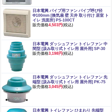
日本電興 パイプ用ファン パイプ呼び径
Φ100mm [換気扇 壁 天井 取り付け 居室 ト
イレ 洗面所] PS-100CT
販売価格
4,503円
(税込)
日本電興 ダッシュファン トイレファン 中
間型 [汲み取り式トイレ用 屋外用] SP-30
販売価格
3,198円
(税込)
日本電興 ダッシュファン トイレファン 先
端型 [汲み取り式トイレ用 屋外用] PK-75
販売価格
3,045円
(税込)
日本電興 トイレファン ひまわり 先端型