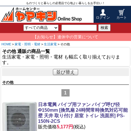
ものづくりと暮らしの必需品で心地よい暮らしをお手伝い！
ログイン
カート
検索
【お知らせ】連休中の営業について
HOME
>
家電・照明・電材
>
生活家電
> その他
その他 通販の商品一覧
生活家電・家電・照明・電材 も幅広く取り揃えておりま
す。
並び替え
その他
1
日本電興 パイプ用ファン パイプ呼び径
Φ150mm [換気扇 24時間常時換気対応可能
壁 天井 取り付け 居室 トイレ 洗面所] PS-
150N-2CS
販売価格
5,177円
(税込)