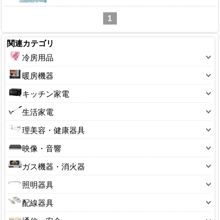
1
関連カテゴリ
冷房用品
扇風機
暖房機器
扇風機(小型)
こたつ本体
キッチン家電
扇風機(卓上)
こたつ部品
炊飯ジャー
生活家電
壁掛扇
石油ファンヒーター
電気コンロ
加湿器
冷風機・冷風扇
理美容・健康器具
石油ストーブ
電子レンジ
乾燥機
エアコン
シェーバー・バリカン
電気ストーブ
映像・音響
IHコンロ
空気清浄器
エアコンフィルター
ドライヤー・ヘアケア用品
セラミックヒーター
DVDプレーヤー
オーブントースター
ガス機器・消火器
除湿機
サーキュレーター
ボディケア・マッサージ機
オイルヒーター
オーディオ・ラジオ
コーヒーメーカー
ガステーブル
小型家電
照明器具
血圧計・電子体温計・万歩計
毛布・カーペット・寝具
スピーカー
フィッシュロースター
ガスホース
掃除機
シーリングライト
体重計
暖房備品
配線器具
テレビ
ホームベーカリー
ガス器具部品
冷蔵庫
センサーライト
電動歯ブラシ
コード付きタップ
ビデオ
ポット・ケトル