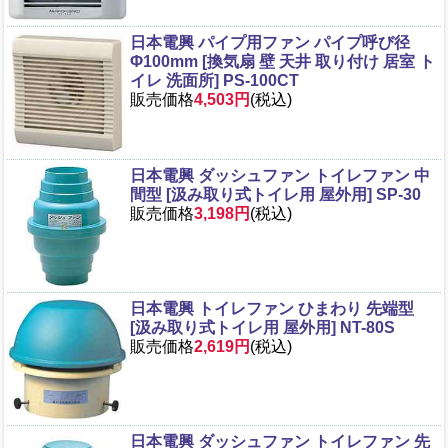
日本電興 パイプ用ファン パイプ呼び径
Φ100mm [換気扇 壁 天井 取り付け 居室 ト
イレ 洗面所] PS-100CT
販売価格
4,503円
(税込)
日本電興 ダッシュファン トイレファン 中
間型 [汲み取り式トイレ用 屋外用] SP-30
販売価格
3,198円
(税込)
日本電興 トイレファン ひまわり 先端型
[汲み取り式トイレ用 屋外用] NT-80S
販売価格
2,619円
(税込)
日本電興 ダッシュファン トイレファン 先