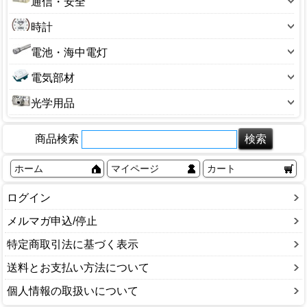
通信・安全
カセットコンロ
その他
管球・電球
その他
ステープル
ラジオ
ホットプレート・グリル鍋
アンテナ
トーチバーナー
時計
電気スタンド
延長コード・器具コード
もちつき機
セキュリティ用品
消火器
掛け時計
電池・海中電灯
電源アダプター
換気扇
チャイム・インターホン
目覚まし時計
懐中電灯
電線モール
小型調理家電
電気部材
電話機
腕時計
乾電池
食器乾燥機
キャップ・ボディ
防犯カメラ
光学用品
ステッカー
カメラ
タイマー
商品検索
双眼鏡・顕微鏡
タップ
望遠鏡
ホーム
マイページ
カート
配電盤・ブレーカー
老眼鏡
その他
ログイン
メルマガ申込/停止
特定商取引法に基づく表示
送料とお支払い方法について
個人情報の取扱いについて