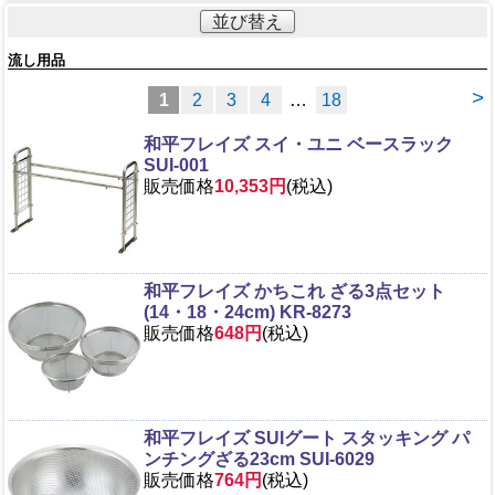
並び替え
流し用品
>
1
2
3
4
…
18
和平フレイズ スイ・ユニ ベースラック
SUI-001
販売価格
10,353円
(税込)
和平フレイズ かちこれ ざる3点セット
(14・18・24cm) KR-8273
販売価格
648円
(税込)
和平フレイズ SUIグート スタッキング パ
ンチングざる23cm SUI-6029
販売価格
764円
(税込)