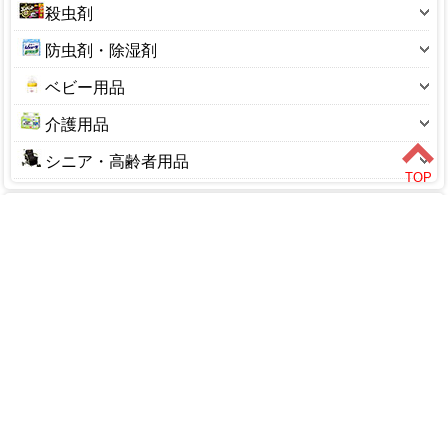
消臭剤(スプレー)
洗剤-住居用
殺虫剤
キッチンペーパー
ブーツ(掃除用)
ランチジャー
消臭剤(トイレ用)
洗剤-洗濯槽用
蚊取り線香・蚊よけ
てんぷら紙、油こし紙
フローリングワイパー
防虫剤・除湿剤
行楽用品
消臭剤(バラ)
洗剤-洗濯用
殺虫剤(アリ用)
フィルターペーパー
ホーキ
除湿剤
弁当小物
ベビー用品
消臭剤(乾燥用)
洗剤-窓・ガラス用
殺虫剤(ゴキブリ用)
お茶パック
ワックス
防虫剤
その他
ベビーおむつ
消臭剤(居間用)
洗剤-台所用
介護用品
殺虫剤(ダニ用)
カイロ
粘着クリーナー
ベビーミルク・粉ミルク
消臭剤(人形用)
洗剤-墓用
介護用食品
殺虫剤(ネズミ用)
ハタキ
シニア・高齢者用品
ベビーフード・飲料
消臭剤(布用)
その他
腰掛便座
殺虫剤(ハエ･蚊･コバエ用)
その他
老人車
ベビーヘルスケア
消臭剤(部屋用)
排泄関連用品
殺虫剤(ハチ・クモ用)
商品検索
ベビー食器・哺乳瓶
消臭剤(冷蔵庫用)
歩行用品
殺虫剤(網戸用)
ホーム
マイページ
カート
哺乳びん・授乳用品
脱臭剤
浴用介護用品
殺虫剤(蛆・ナメクジ・ムカデ用)
その他
その他
その他
虫よけ剤
ログイン
その他
メルマガ申込/停止
特定商取引法に基づく表示
送料とお支払い方法について
個人情報の取扱いについて