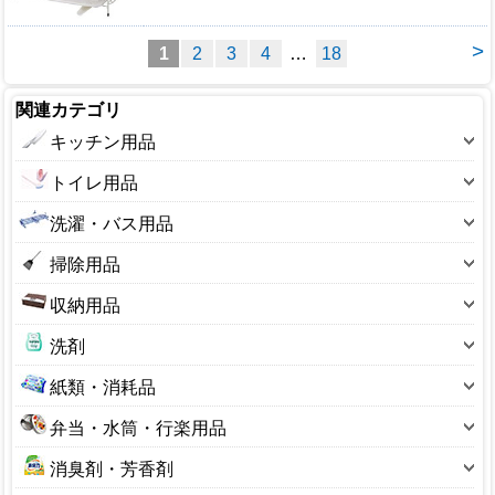
>
1
2
3
4
…
18
関連カテゴリ
キッチン用品
調理器具
トイレ用品
キッチン収納
トイレ清掃用品
洗濯・バス用品
流し用品
トイレマット・カバー
タオル
掃除用品
ゴミ袋・ポリ袋
トイレスリッパ
洗濯用品
ごみ箱
食器・箸・スプーン
収納用品
トイレラック
浴室清掃
雑巾、ハンドモップ
食品保存・ラップ・ホイル
圧縮袋・収納袋
ペーパーホルダー
洗剤
浴用収納
モップ
台所消耗品
エアコンカバー
ポータブルトイレ
洗剤-トイレ用
浴用用品
紙類・消耗品
ガラスワイパー
卓上・保存用品
たんす、押入れシート
おまる・シビン
洗剤-パイプ用
ティッシュペーパー
チリトリ
その他
弁当・水筒・行楽用品
その他
洗剤-バス用
トイレットペーパー
デッキブラシ
弁当箱
消臭剤・芳香剤
洗剤-業務用
ウェットティッシュ
バケツ
水筒・ボトル