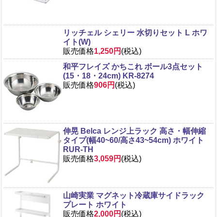
リッチェル シェリー 水切りセット L ホワ
イト(W)
販売価格
1,250円
(税込)
和平フレイズ かちこれ ボール3点セット
(15・18・24cm) KR-8274
販売価格
906円
(税込)
伸晃 Belca レンジ上ラック 高さ・幅伸縮
タイプ(幅40~60/高さ43~54cm) ホワイト
RUR-TH
販売価格
3,059円
(税込)
山崎実業 マグネット冷蔵庫サイドラック
プレート ホワイト
販売価格
2,000円
(税込)