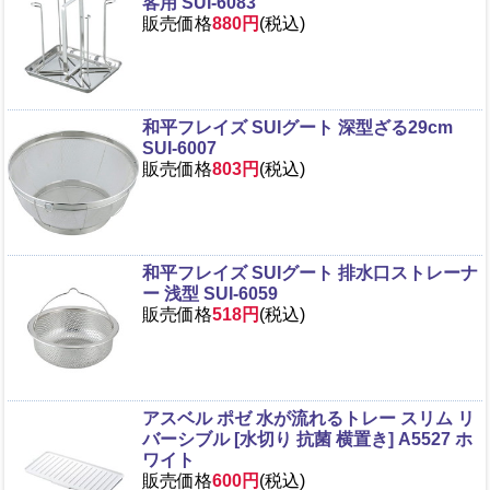
客用 SUI-6083
販売価格
880円
(税込)
和平フレイズ SUIグート 深型ざる29cm
SUI-6007
販売価格
803円
(税込)
和平フレイズ SUIグート 排水口ストレーナ
ー 浅型 SUI-6059
販売価格
518円
(税込)
アスベル ポゼ 水が流れるトレー スリム リ
バーシブル [水切り 抗菌 横置き] A5527 ホ
ワイト
販売価格
600円
(税込)