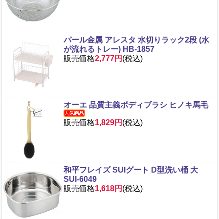
パール金属 アレスタ 水切りラック2段 (水
が流れるトレー) HB-1857
販売価格
2,777円
(税込)
オーエ 品質主義ボディブラシ ヒノキ馬毛
販売価格
1,829円
(税込)
和平フレイズ SUIグート D型洗い桶 大
SUI-6049
販売価格
1,618円
(税込)