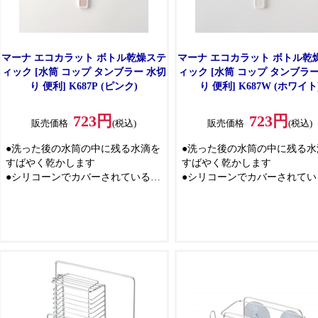
マーナ エコカラット ボトル乾燥ステ
マーナ エコカラット ボトル乾
ィック [水筒 コップ タンブラー 水切
ィック [水筒 コップ タンブラー
り 便利] K687P (ピンク)
り 便利] K687W (ホワイト
723円
723円
販売価格
(税込)
販売価格
(税込)
●洗った後の水筒の中に残る水滴を
●洗った後の水筒の中に残る水
すばやく乾かします
すばやく乾かします
●シリコーンでカバーされているの
●シリコーンでカバーされてい
で、水筒を傷つけず、リングで掛
で、水筒を傷つけず、リング
けて収納できます
けて収納できます
●水筒を水洗いした後、乾燥するま
●水筒を水洗いした後、乾燥す
での時間を比べました
での時間を比べました
●逆さにした場合、約7時間
●逆さにした場合、約7時間
●ボトル乾燥スティックを使用した
●ボトル乾燥スティックを使用
場合、約3時間
場合、約3時間
※お使いの容器や使用環境によっ
※お使いの容器や使用環境に
て異なります。
て異なります。