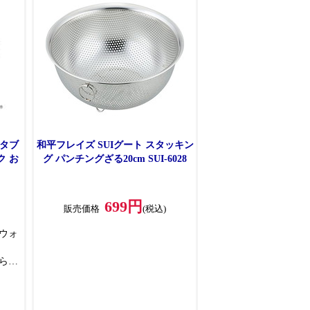
待できます
●使用しない時は折りたたんでコン
パクトなフォルムになります
【取付可能な水栓】
●先端にふくらみのある､外径16～
19mmまでの丸型自在水栓
【取付できない水栓】
●泡沫水栓､外径19mmを超える自在
水栓､先端にふくらみの無い丸型自
在水栓･角型･シャワー付水栓･自動
水栓など
ュタブ
和平フレイズ SUIグート スタッキン
グ パンチングざる20cm SUI-6028
699円
販売価格
(税込)
ウォ
ら水
水が
水で