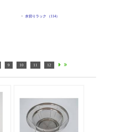
・
水切りラック （114）
9
10
11
12