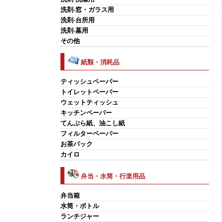
洗剤-窓・ガラス用
洗剤-台所用
洗剤-墓用
その他
紙類・消耗品
ティッシュペーパー
トイレットペーパー
ウェットティッシュ
キッチンペーパー
てんぷら紙、油こし紙
フィルターペーパー
お茶パック
カイロ
弁当・水筒・行楽用品
弁当箱
水筒・ボトル
ランチジャー