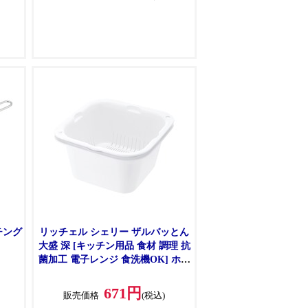
りに便利です。
●ワイヤーと穴のあいた鉄板で通気
性が良く、水切れ抜群です。
●清潔で丈夫なステンレス製。
チング
リッチェル シェリー ザルバッとん
大盛 深 [キッチン用品 食材 調理 抗
菌加工 電子レンジ 食洗機OK] ホワ
イト
671円
販売価格
(税込)