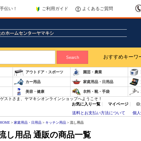
ご利用ガイド
よくあるご質問
手伝い！
おすすめキーワ
Search
アウトドア・スポーツ
園芸・農業
カー用品
家庭用品・日用品
美容・健康
衣料・靴・手袋
ゲストさま、ヤマキシオンラインショップへようこそ！
お気に入り一覧
マイページ
ロ
送料とお支払い方法について
個人
HOME
>
家庭用品・日用品
>
キッチン用品
> 流し用品
流し用品 通販の商品一覧