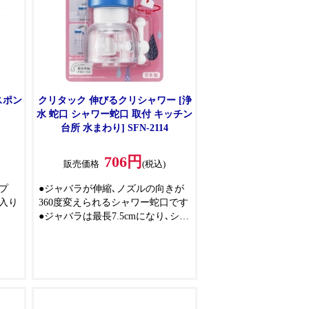
スポン
クリタック 伸びるクリシャワー [浄
水 蛇口 シャワー蛇口 取付 キッチン
台所 水まわり] SFN-2114
706円
販売価格
(税込)
プ
●ジャバラが伸縮､ノズルの向きが
入り
360度変えられるシャワー蛇口です
●ジャバラは最長7.5cmになり､シン
ルや
クのスミまでシャワーが届き洗う
す
ことができます
ワイ
●レバー操作で簡単にシャワーとス
トレートの切替ができます
を掛
●シャワーで洗うと､短時間で広範
囲に効率的に洗えて節水効果も期