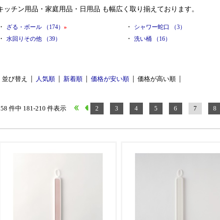
キッチン用品・家庭用品・日用品 も幅広く取り揃えております。
・
・
ざる・ボール （174）
»
シャワー蛇口 （3）
・
・
水回りその他 （39）
洗い桶 （16）
並び替え
人気順
新着順
価格が安い順
価格が高い順
358 件中 181-210 件表示
2
3
4
5
6
7
8