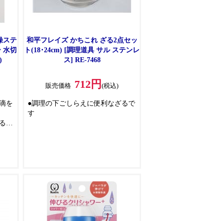
燥ステ
和平フレイズ かちこれ ざる2点セッ
 水切
ト(18･24cm) [調理道具 サル ステンレ
)
ス] RE-7468
712円
販売価格
(税込)
滴を
●調理の下ごしらえに便利なざるで
す
るの
で掛
るま
した
よっ