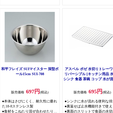
きます
●通気性が良く衛生的です
●抗菌・防汚加工
和平フレイズ SUIマイスター 深型ボ
アスベル ポゼ 水切りトレー
ール15cm SUI-708
リバーシブル [キッチン用品 
シンク 食器 茶碗 コップ 水が流
ホワイト
697円
695円
販売価格
(税込)
販売価格
(税込)
●本体はさびにくく、耐久性に優れ
●シンクに水が流れる便利な排
た18-8ステンレス製
●裏返せば止水機能付きで使え
●食材をこねたり混ぜ合わせたりし
●裏面のスリットで食器の水切