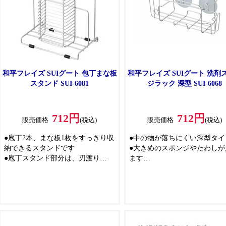
和平フレイズ SUIグート 包丁まな板
和平フレイズ SUIグート 洗剤
スタンド SUI-6081
ジラック 深型 SUI-6068
712円
712円
販売価格
(税込)
販売価格
(税込)
●庖丁2本、まな板1枚をすっきり収
●中の物が落ちにくい深型タイ
納できるスタンドです
●大きめのスポンジやたわしが
●庖丁スタンド部分は、刃渡り
ます
185mm以内の包丁を収納すること
●仕切りが無いので、洗剤ボト
ができます
スポンジなどを自由に置けま
●ゴム足付きなので、シンクや調理
●通気性に優れ、水切れも良い
台をキズ付けることを減少します
ヤー製
●左右のフックにペットボトル
けて水切りもできます