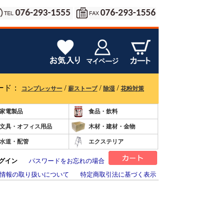
ード：
/
/
/
コンプレッサー
薪ストーブ
除湿
花粉対策
家電製品
食品・飲料
文具・オフィス用品
木材・建材・金物
水道・配管
エクステリア
グイン
パスワードをお忘れの場合
情報の取り扱いについて
特定商取引法に基づく表示