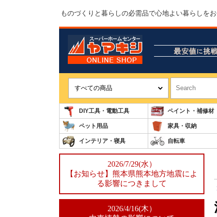
ものづくりと暮らしの必需品で心地よい暮らしをお
DIY工具・電動工具
ペイント・補修材
ペット用品
家具・収納
インテリア・寝具
自転車
2026/7/29(水）
【お知らせ】熊本県熊本地方地震によ
る影響につきまして
2026/4/16(木）