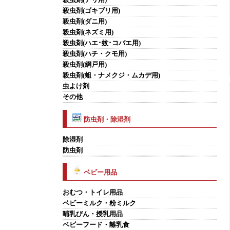
殺虫剤(ゴキブリ用)
殺虫剤(ダニ用)
殺虫剤(ネズミ用)
殺虫剤(ハエ･蚊･コバエ用)
殺虫剤(ハチ・クモ用)
殺虫剤(網戸用)
殺虫剤(蛆・ナメクジ・ムカデ用)
虫よけ剤
その他
防虫剤・除湿剤
除湿剤
防虫剤
ベビー用品
おむつ・トイレ用品
ベビーミルク・粉ミルク
哺乳びん・授乳用品
ベビーフード・離乳食