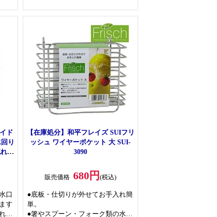
ワイド
【在庫処分】和平フレイズ SUIフリ
水回り
ッシュ ワイヤーポケット 大 SUI-
れる]
3090
680円
販売価格
(税込)
水口
●底板・仕切りが外せてお手入れ簡
ます
単。
れ抜
●箸やスプーン・フォーク類の水切