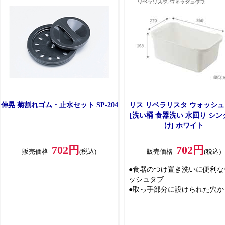
伸晃 菊割れゴム・止水セット SP-204
リス リベラリスタ ウォッシ
[洗い桶 食器洗い 水回り シンク お
け] ホワイト
702円
702円
販売価格
(税込)
販売価格
(税込)
●食器のつけ置き洗いに便利な
ッシュタブ
●取っ手部分に設けられた穴か
が流れ落ちるから、タブから
溢れ出る量を軽減します
●排水栓を抜けば置いたまま排