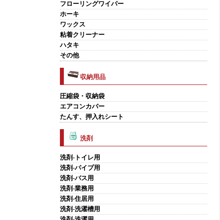
フローリングワイパー
ホーキ
ワックス
粘着クリーナー
ハタキ
その他
収納用品
圧縮袋・収納袋
エアコンカバー
たんす、押入れシート
洗剤
洗剤-トイレ用
洗剤-パイプ用
洗剤-バス用
洗剤-業務用
洗剤-住居用
洗剤-洗濯槽用
洗剤-洗濯用