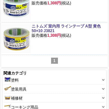
販売価格
1,308円
(税込)
ニトムズ 室内用 ラインテープ A型 黄色
50×10 J3821
販売価格
1,308円
(税込)
1
関連カテゴリ
塗料
塗料-色別
塗装用具
塗装-機能別
刷毛・ハケ
補修材
塗料-タイプ別
筆
ペイントマーカー
コーキング用品
塗料-メーカー別