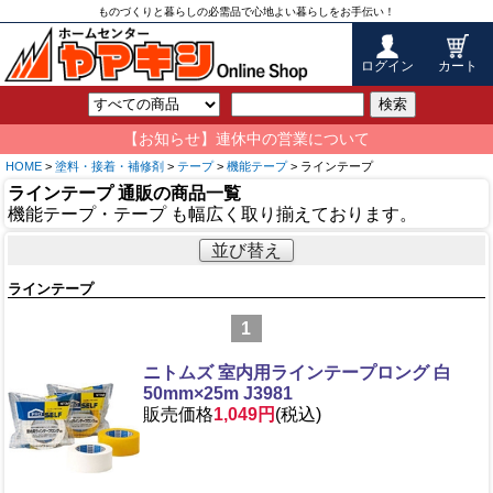
ものづくりと暮らしの必需品で心地よい暮らしをお手伝い！
ログイン
カート
検索
【お知らせ】連休中の営業について
HOME
>
塗料・接着・補修剤
>
テープ
>
機能テープ
> ラインテープ
ラインテープ 通販の商品一覧
機能テープ・テープ も幅広く取り揃えております。
並び替え
ラインテープ
1
ニトムズ 室内用ラインテープロング 白
50mm×25m J3981
販売価格
1,049円
(税込)