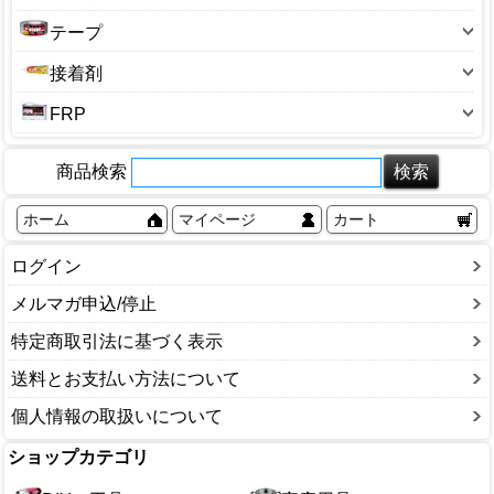
ローラー刷毛
補修材-クロス用
コーキング（チューブ）
塗料-種類別(水性・油性)
テープ
バケット
補修材-コンクリート用
コーキングガン
塗料-対象別
機能テープ
コテバケ
接着剤
補修材-ひび割れ用
コーキング剤(カートリッジ)
ニス
両面・ビニールテープ
スクレーパー
コンクリート用接着剤
補修材-フローリング用
FRP
コーキングヘラ
うすめ液・シンナー
アルミテープ
ハケ洗い液
スプレーのり
補修材-床・壁補用
FRP用品
コーキング用品
との粉・弁柄
すきまテープ
ブラシ・真鍮
ネジ用接着剤
補修材-畳用
商品検索
バックアップ材
ステンレステープ
ポリビン
ホットボンド
補修材-造形用
ホーム
マイページ
カート
テープ用品
マスカー
液体ゴム
補修材-多用途
マスキングテープ
角缶・丸缶
塩ビパイプ用接着剤
補修材-網戸補修用
ログイン
配管補修用テープ
その他
工作用接着剤
補修材-木工用
メルマガ申込/停止
包装用テープ
木工用接着剤
補修材-目地補修用
特定商取引法に基づく表示
養生テープ
補修材-和室用
その他
送料とお支払い方法について
補修用パテ-金属用
個人情報の取扱いについて
補修用パテ-配管・水まわり用
その他
ショップカテゴリ