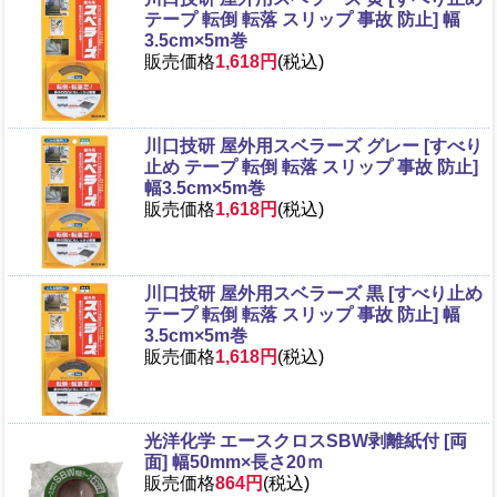
テープ 転倒 転落 スリップ 事故 防止] 幅
3.5cm×5m巻
販売価格
1,618円
(税込)
川口技研 屋外用スベラーズ グレー [すべり
止め テープ 転倒 転落 スリップ 事故 防止]
幅3.5cm×5m巻
販売価格
1,618円
(税込)
川口技研 屋外用スベラーズ 黒 [すべり止め
テープ 転倒 転落 スリップ 事故 防止] 幅
3.5cm×5m巻
販売価格
1,618円
(税込)
光洋化学 エースクロスSBW剥離紙付 [両
面] 幅50mm×長さ20ｍ
販売価格
864円
(税込)