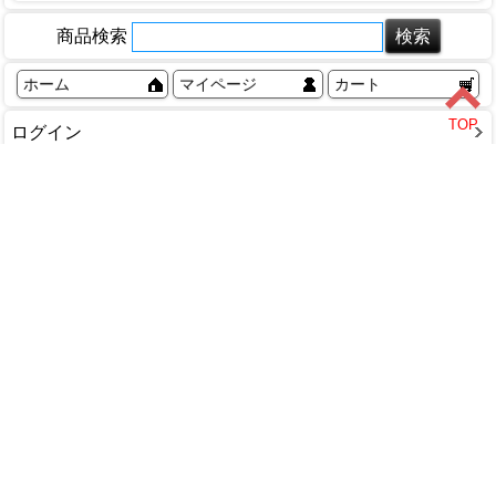
スプレーのり
補修材-床・壁補用
FRP用品
コーキング用品
との粉・弁柄
すきまテープ
ブラシ・真鍮
ネジ用接着剤
補修材-畳用
商品検索
バックアップ材
ステンレステープ
ポリビン
ホットボンド
補修材-造形用
ホーム
マイページ
カート
テープ用品
マスカー
液体ゴム
補修材-多用途
マスキングテープ
角缶・丸缶
塩ビパイプ用接着剤
補修材-網戸補修用
ログイン
配管補修用テープ
その他
工作用接着剤
補修材-木工用
メルマガ申込/停止
包装用テープ
木工用接着剤
補修材-目地補修用
特定商取引法に基づく表示
養生テープ
補修材-和室用
その他
送料とお支払い方法について
補修用パテ-金属用
個人情報の取扱いについて
補修用パテ-配管・水まわり用
その他
ショップカテゴリ
DIY・工具
家庭用品
園芸・農業
塗料・補修剤
文具・事務用品
木材・金物