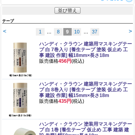
並び替え
テープ
<
>
1
…
8
9
10
…
37
ハンディ・クラウン 建築用マスキングテー
プ 白 7巻入り [養生テープ 塗装 仮止め 工
事 建設 作業] 幅18mm×長さ18m
販売価格
456円
(税込)
ハンディ・クラウン 建築用マスキングテー
プ 白 8巻入り [養生テープ 塗装 仮止め 工
事 建設 作業] 幅15mm×長さ18m
販売価格
435円
(税込)
ハンディ・クラウン 塗装用マスキングテー
プ 白 1巻 [養生テープ 仮止め 工事 建築 建