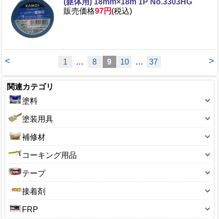
(躯体用) 18mm×18m 1P No.3303HG
販売価格
97円
(税込)
<
>
1
…
8
9
10
…
37
関連カテゴリ
塗料
塗料-色別
塗装用具
塗装-機能別
刷毛・ハケ
補修材
塗料-タイプ別
筆
ペイントマーカー
コーキング用品
塗料-メーカー別
ローラー刷毛
補修材-クロス用
コーキング（チューブ）
塗料-種類別(水性・油性)
テープ
バケット
補修材-コンクリート用
コーキングガン
塗料-対象別
機能テープ
コテバケ
接着剤
補修材-ひび割れ用
コーキング剤(カートリッジ)
ニス
両面・ビニールテープ
スクレーパー
コンクリート用接着剤
補修材-フローリング用
FRP
コーキングヘラ
うすめ液・シンナー
アルミテープ
ハケ洗い液